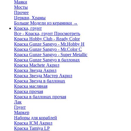
Маяки
Мосты
Прочее
Церкви, Храмы
Больше Модели из керамики
→
Краска, грунт
Все - Краска, грунт
Просмотреть
Краска Hobby Club - Ready Color
Краска Gunze Sangyo - Mr.Hobby H
Краска Gunze Sangyo - Mr.Color C
Краска Gunze Sangyo - Super Metallic
Краска Gunze Sangyo в баллонах
Краска Machete Акрил
Краска Звезда Акрил
Краска Звезда Мастер Акрил
Краска Звезда в баллонах
Краска масляная
Краска прочая
Краска в баллонах прочая
Лак
Грунт
Маркер
Наборы для кораблей
Краска ICM Акрил
Краска Tamiya LP