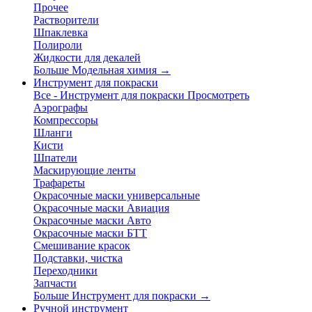
Прочее
Растворители
Шпаклевка
Полироли
Жидкости для декалей
Больше Модельная химия
→
Инструмент для покраски
Все - Инструмент для покраски
Просмотреть
Аэрографы
Компрессоры
Шланги
Кисти
Шпатели
Маскирующие ленты
Трафареты
Окрасочные маски универсальные
Окрасочные маски Авиация
Окрасочные маски Авто
Окрасочные маски БТТ
Смешивание красок
Подставки, чистка
Переходники
Запчасти
Больше Инструмент для покраски
→
Ручной инструмент