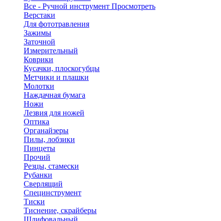
Все - Ручной инструмент
Просмотреть
Верстаки
Для фототравления
Зажимы
Заточной
Измерительный
Коврики
Кусачки, плоскогубцы
Метчики и плашки
Молотки
Наждачная бумага
Ножи
Лезвия для ножей
Оптика
Органайзеры
Пилы, лобзики
Пинцеты
Прочий
Резцы, стамески
Рубанки
Сверлящий
Специнструмент
Тиски
Тиснение, скрайберы
Шлифовальный