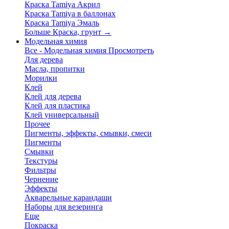
Краска Tamiya Акрил
Краска Tamiya в баллонах
Краска Tamiya Эмаль
Больше Краска, грунт
→
Модельная химия
Все - Модельная химия
Просмотреть
Для дерева
Масла, пропитки
Морилки
Клей
Клей для дерева
Клей для пластика
Клей универсальный
Прочее
Пигменты, эффекты, смывки, смеси
Пигменты
Смывки
Текстуры
Фильтры
Чернение
Эффекты
Акварельные карандаши
Наборы для везеринга
Еще
Покраска