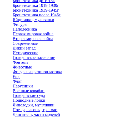
Бронетехника до 1918г.
Бронетехника 1919-1939г.
Бронетехника 1939-1945г.
Бронетехника после 1946г.
Яйцетанки, мультяшки
Фигуры
Наполеоника
Первая мировая война
Вторая мировая война
Современные
Дикий запад
Исторические
Гражданское население
Фэнтези
Животные
Фигуры из резинопластика
Еще
Флот
Парусники
Военные корабли
Гражданские суда
Подводные лодки
Яйцелодки, мультяшки
Поезда, вагоны, травмаи
Двигатели, части моделей