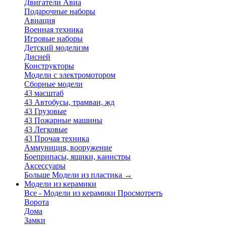
Двигатели Авиа
Подарочные наборы
Авиация
Военная техника
Игровые наборы
Детский моделизм
Дисней
Конструкторы
Модели с электромотором
Сборные модели
43 масштаб
43 Автобусы, трамваи, жд
43 Грузовые
43 Пожарные машины
43 Легковые
43 Прочая техника
Аммуниция, вооружение
Боеприпасы, ящики, канистры
Аксессуары
Больше Модели из пластика
→
Модели из керамики
Все - Модели из керамики
Просмотреть
Ворота
Дома
Замки