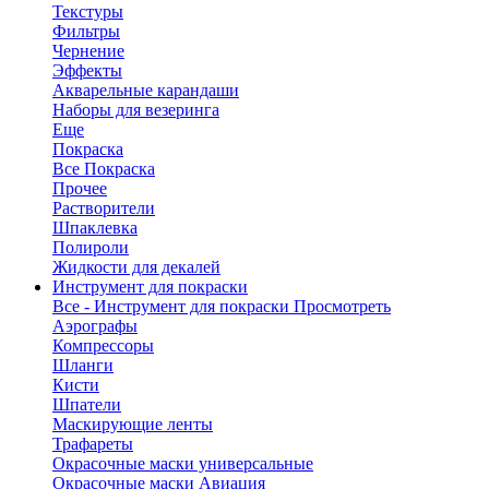
Текстуры
Фильтры
Чернение
Эффекты
Акварельные карандаши
Наборы для везеринга
Еще
Покраска
Все Покраска
Прочее
Растворители
Шпаклевка
Полироли
Жидкости для декалей
Инструмент для покраски
Все - Инструмент для покраски
Просмотреть
Аэрографы
Компрессоры
Шланги
Кисти
Шпатели
Маскирующие ленты
Трафареты
Окрасочные маски универсальные
Окрасочные маски Авиация