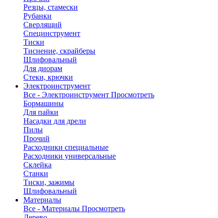
Резцы, стамески
Рубанки
Сверлящий
Специнструмент
Тиски
Тиснение, скрайберы
Шлифовальный
Для диорам
Стеки, крючки
Электроинструмент
Все - Электроинструмент
Просмотреть
Бормашины
Для пайки
Насадки для дрели
Пилы
Прочий
Расходники специальные
Расходники универсальные
Склейка
Станки
Тиски, зажимы
Шлифовальный
Материалы
Все - Материалы
Просмотреть
Дерево