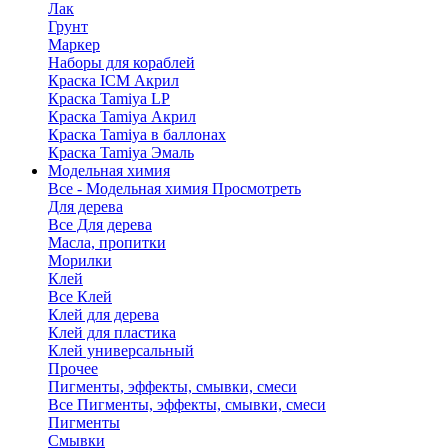
Лак
Грунт
Маркер
Наборы для кораблей
Краска ICM Акрил
Краска Tamiya LP
Краска Tamiya Акрил
Краска Tamiya в баллонах
Краска Tamiya Эмаль
Модельная химия
Все - Модельная химия
Просмотреть
Для дерева
Все Для дерева
Масла, пропитки
Морилки
Клей
Все Клей
Клей для дерева
Клей для пластика
Клей универсальный
Прочее
Пигменты, эффекты, смывки, смеси
Все Пигменты, эффекты, смывки, смеси
Пигменты
Смывки