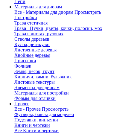
Цепи
Материалы для диорам
Все - Материалы для диорам
Просмотреть
Постройки
Трава статичная
Трава - Пучки, цветы, кочки, полоски, мох
Трава в листах, рулонах
Стволы деревьев
Кусты, ретикулят
Лиственные деревья
Хвойные деревья
Присыпки
Фолиаж
Земля, песок, грунт
Кирпичи, камни, булыжник
Листовые текстуры
Элементы для диорам
Материалы для постройки
Формы для отливки
Прочее
Все - Прочее
Просмотреть
Футляры, боксы для моделей
Подставки, виньетки
Книги и чертежи
Все Книги и чертежи