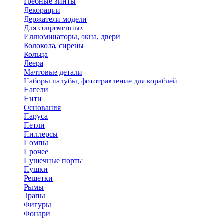
Гребные винты
Декорации
Держатели модели
Для современных
Иллюминаторы, окна, двери
Колокола, сирены
Кольца
Леера
Мачтовые детали
Наборы палубы, фототравление для кораблей
Нагели
Нити
Основания
Паруса
Петли
Пиллерсы
Помпы
Прочее
Пушечные порты
Пушки
Решетки
Рымы
Трапы
Фигуры
Фонари