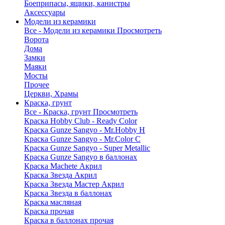
Боеприпасы, ящики, канистры
Аксессуары
Модели из керамики
Все - Модели из керамики
Просмотреть
Ворота
Дома
Замки
Маяки
Мосты
Прочее
Церкви, Храмы
Краска, грунт
Все - Краска, грунт
Просмотреть
Краска Hobby Club - Ready Color
Краска Gunze Sangyo - Mr.Hobby H
Краска Gunze Sangyo - Mr.Color C
Краска Gunze Sangyo - Super Metallic
Краска Gunze Sangyo в баллонах
Краска Machete Акрил
Краска Звезда Акрил
Краска Звезда Мастер Акрил
Краска Звезда в баллонах
Краска масляная
Краска прочая
Краска в баллонах прочая