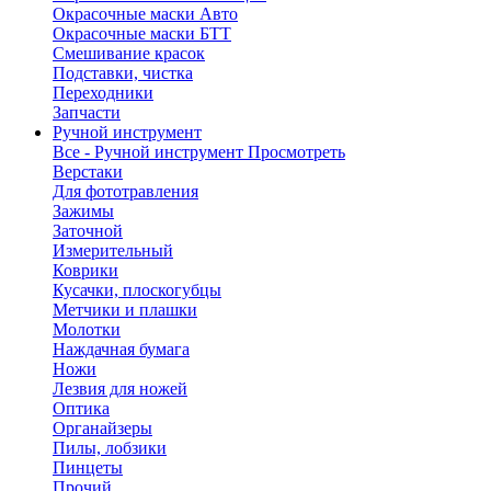
Окрасочные маски Авто
Окрасочные маски БТТ
Смешивание красок
Подставки, чистка
Переходники
Запчасти
Ручной инструмент
Все - Ручной инструмент
Просмотреть
Верстаки
Для фототравления
Зажимы
Заточной
Измерительный
Коврики
Кусачки, плоскогубцы
Метчики и плашки
Молотки
Наждачная бумага
Ножи
Лезвия для ножей
Оптика
Органайзеры
Пилы, лобзики
Пинцеты
Прочий