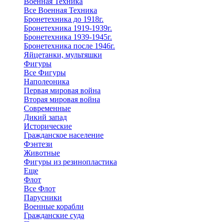
Военная Техника
Все Военная Техника
Бронетехника до 1918г.
Бронетехника 1919-1939г.
Бронетехника 1939-1945г.
Бронетехника после 1946г.
Яйцетанки, мультяшки
Фигуры
Все Фигуры
Наполеоника
Первая мировая война
Вторая мировая война
Современные
Дикий запад
Исторические
Гражданское население
Фэнтези
Животные
Фигуры из резинопластика
Еще
Флот
Все Флот
Парусники
Военные корабли
Гражданские суда