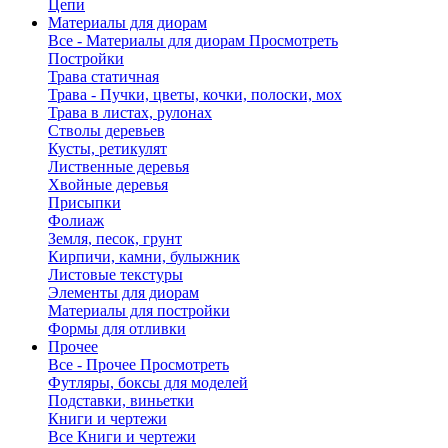
Цепи
Материалы для диорам
Все - Материалы для диорам
Просмотреть
Постройки
Трава статичная
Трава - Пучки, цветы, кочки, полоски, мох
Трава в листах, рулонах
Стволы деревьев
Кусты, ретикулят
Лиственные деревья
Хвойные деревья
Присыпки
Фолиаж
Земля, песок, грунт
Кирпичи, камни, булыжник
Листовые текстуры
Элементы для диорам
Материалы для постройки
Формы для отливки
Прочее
Все - Прочее
Просмотреть
Футляры, боксы для моделей
Подставки, виньетки
Книги и чертежи
Все Книги и чертежи