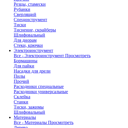
Резцы, стамески
Рубанки
Сверлящий
Специнструмент
Тиски
Тиснение, скрайберы
Шлифовальный
Для диорам
Стеки, крючки
Электроинструмент
Все - Электроинструмент
Просмотреть
Бормашины
Для пайки
Насадки для дрели
Пилы
Прочий
Расходники специальные
Расходники универсальные
Склейка
Станки
Тиски, зажимы
Шлифовальный
Материалы
Все - Материалы
Просмотреть
Дерево