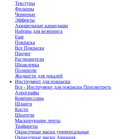
Текстуры
Фильтры
Чернение
Эффекты
Акварельные карандаши
Наборы для везеринга
Еще
Покраска
Все Покраска
Прочее
Растворители
Шпаклевка
Полироли
Жидкости для декалей
Инструмент для покраски
Все - Инструмент для покраски
Просмотреть
Аэрографы
Компрессоры
Шланги
Кисти
Шпатели
Маскирующие ленты
Трафареты
Окрасочные маски универсальные
Окрасочные маски Авиация