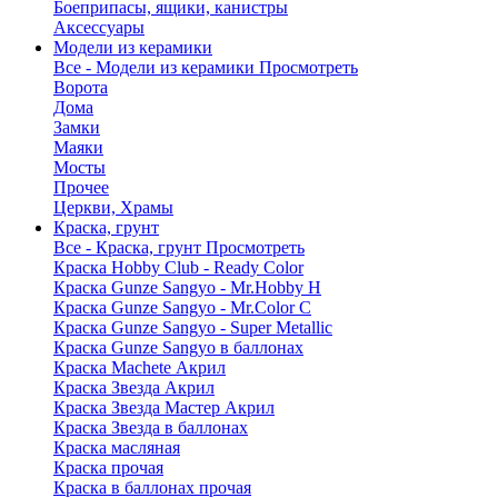
Боеприпасы, ящики, канистры
Аксессуары
Модели из керамики
Все - Модели из керамики
Просмотреть
Ворота
Дома
Замки
Маяки
Мосты
Прочее
Церкви, Храмы
Краска, грунт
Все - Краска, грунт
Просмотреть
Краска Hobby Club - Ready Color
Краска Gunze Sangyo - Mr.Hobby H
Краска Gunze Sangyo - Mr.Color C
Краска Gunze Sangyo - Super Metallic
Краска Gunze Sangyo в баллонах
Краска Machete Акрил
Краска Звезда Акрил
Краска Звезда Мастер Акрил
Краска Звезда в баллонах
Краска масляная
Краска прочая
Краска в баллонах прочая