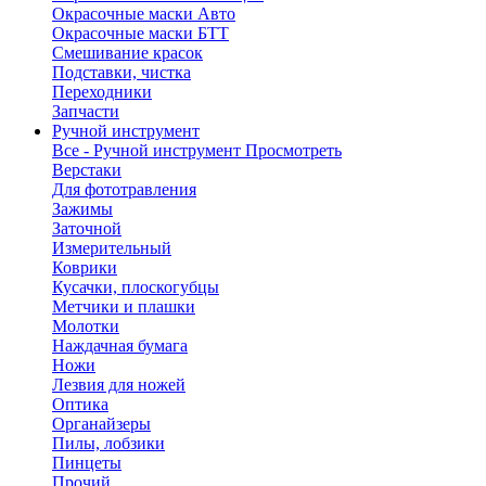
Окрасочные маски Авто
Окрасочные маски БТТ
Смешивание красок
Подставки, чистка
Переходники
Запчасти
Ручной инструмент
Все - Ручной инструмент
Просмотреть
Верстаки
Для фототравления
Зажимы
Заточной
Измерительный
Коврики
Кусачки, плоскогубцы
Метчики и плашки
Молотки
Наждачная бумага
Ножи
Лезвия для ножей
Оптика
Органайзеры
Пилы, лобзики
Пинцеты
Прочий