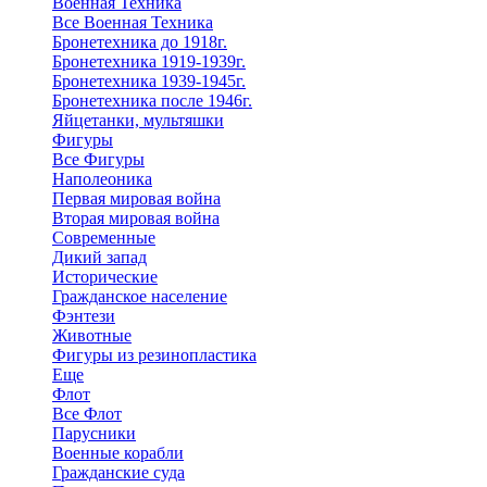
Военная Техника
Все Военная Техника
Бронетехника до 1918г.
Бронетехника 1919-1939г.
Бронетехника 1939-1945г.
Бронетехника после 1946г.
Яйцетанки, мультяшки
Фигуры
Все Фигуры
Наполеоника
Первая мировая война
Вторая мировая война
Современные
Дикий запад
Исторические
Гражданское население
Фэнтези
Животные
Фигуры из резинопластика
Еще
Флот
Все Флот
Парусники
Военные корабли
Гражданские суда