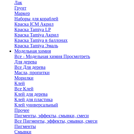
Лак
Грунт
Маркер
Наборы для кораблей
Краска ICM Акрил
Краска Tamiya LP
Краска Tamiya Акрил
Краска Tamiya в баллонах
Краска Tamiya Эмаль
Модельная химия
Все - Модельная химия
Просмотреть
Для дерева
Все Для дерева
Масла, пропитки
Морилки
Клей
Все Клей
Клей для дерева
Клей для пластика
Клей универсальный
Прочее
Пигменты, эффекты, смывки, смеси
Все Пигменты, эффекты, смывки, смеси
Пигменты
Смывки