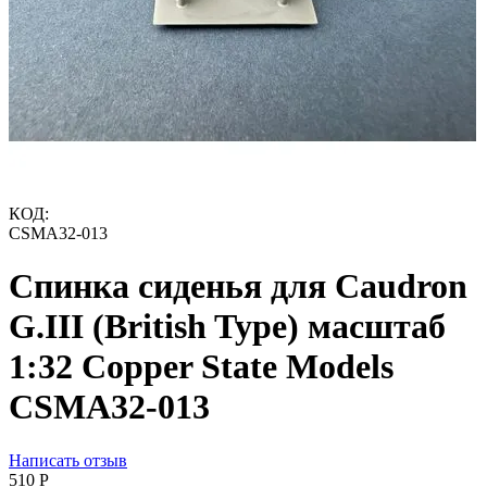
КОД:
CSMA32-013
Спинка сиденья для Caudron
G.III (British Type) масштаб
1:32 Copper State Models
CSMA32-013
Написать отзыв
‍510‍
Р