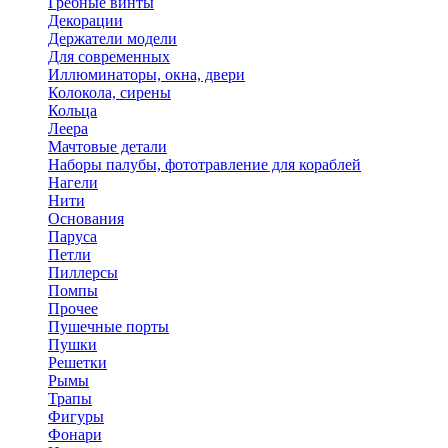
Гребные винты
Декорации
Держатели модели
Для современных
Иллюминаторы, окна, двери
Колокола, сирены
Кольца
Леера
Мачтовые детали
Наборы палубы, фототравление для кораблей
Нагели
Нити
Основания
Паруса
Петли
Пиллерсы
Помпы
Прочее
Пушечные порты
Пушки
Решетки
Рымы
Трапы
Фигуры
Фонари