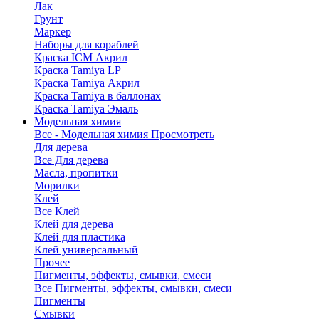
Лак
Грунт
Маркер
Наборы для кораблей
Краска ICM Акрил
Краска Tamiya LP
Краска Tamiya Акрил
Краска Tamiya в баллонах
Краска Tamiya Эмаль
Модельная химия
Все - Модельная химия
Просмотреть
Для дерева
Все Для дерева
Масла, пропитки
Морилки
Клей
Все Клей
Клей для дерева
Клей для пластика
Клей универсальный
Прочее
Пигменты, эффекты, смывки, смеси
Все Пигменты, эффекты, смывки, смеси
Пигменты
Смывки