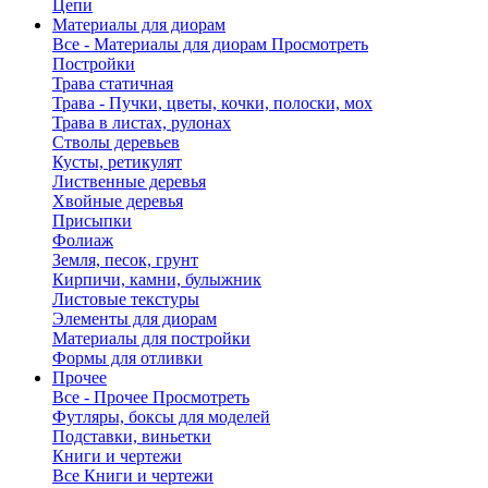
Цепи
Материалы для диорам
Все - Материалы для диорам
Просмотреть
Постройки
Трава статичная
Трава - Пучки, цветы, кочки, полоски, мох
Трава в листах, рулонах
Стволы деревьев
Кусты, ретикулят
Лиственные деревья
Хвойные деревья
Присыпки
Фолиаж
Земля, песок, грунт
Кирпичи, камни, булыжник
Листовые текстуры
Элементы для диорам
Материалы для постройки
Формы для отливки
Прочее
Все - Прочее
Просмотреть
Футляры, боксы для моделей
Подставки, виньетки
Книги и чертежи
Все Книги и чертежи