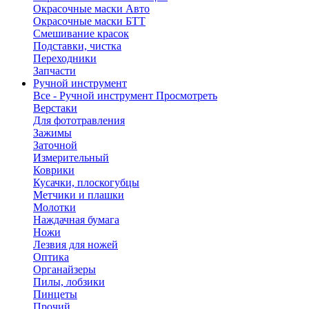
Окрасочные маски Авто
Окрасочные маски БТТ
Смешивание красок
Подставки, чистка
Переходники
Запчасти
Ручной инструмент
Все - Ручной инструмент
Просмотреть
Верстаки
Для фототравления
Зажимы
Заточной
Измерительный
Коврики
Кусачки, плоскогубцы
Метчики и плашки
Молотки
Наждачная бумага
Ножи
Лезвия для ножей
Оптика
Органайзеры
Пилы, лобзики
Пинцеты
Прочий