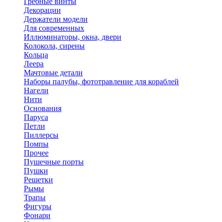
Гребные винты
Декорации
Держатели модели
Для современных
Иллюминаторы, окна, двери
Колокола, сирены
Кольца
Леера
Мачтовые детали
Наборы палубы, фототравление для кораблей
Нагели
Нити
Основания
Паруса
Петли
Пиллерсы
Помпы
Прочее
Пушечные порты
Пушки
Решетки
Рымы
Трапы
Фигуры
Фонари