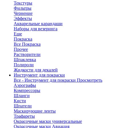
Текстуры
Фильтры
Чернение
Эффекты
Акварельные карандаши
Наборы для везеринга
Еще
Покраска
Все Покраска
Прочее
Растворители
Шпаклевка
Полироли
Жидкости для декалей
Инструмент для покраски
Все - Инструмент для покраски
Просмотреть
Аэрографы
Компрессоры
Шланги
Кисти
Шпатели
Маскирующие ленты
Трафареты
Окрасочные маски универсальные
Окрасочные маски Авиация