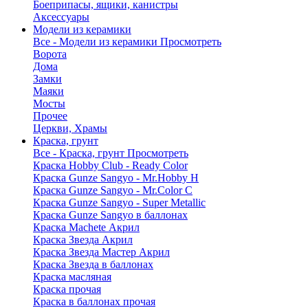
Боеприпасы, ящики, канистры
Аксессуары
Модели из керамики
Все - Модели из керамики
Просмотреть
Ворота
Дома
Замки
Маяки
Мосты
Прочее
Церкви, Храмы
Краска, грунт
Все - Краска, грунт
Просмотреть
Краска Hobby Club - Ready Color
Краска Gunze Sangyo - Mr.Hobby H
Краска Gunze Sangyo - Mr.Color C
Краска Gunze Sangyo - Super Metallic
Краска Gunze Sangyo в баллонах
Краска Machete Акрил
Краска Звезда Акрил
Краска Звезда Мастер Акрил
Краска Звезда в баллонах
Краска масляная
Краска прочая
Краска в баллонах прочая