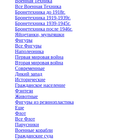
Военная Техника
Все Военная Техника
Бронетехника до 1918г.
Бронетехника 1919-1939г.
Бронетехника 1939-1945г.
Бронетехника после 1946г.
Яйцетанки, мультяшки
Фигуры
Все Фигуры
Наполеоника
Первая мировая война
Вторая мировая война
Современные
Дикий запад
Исторические
Гражданское население
Фэнтези
Животные
Фигуры из резинопластика
Еще
Флот
Все Флот
Парусники
Военные корабли
Гражданские суда