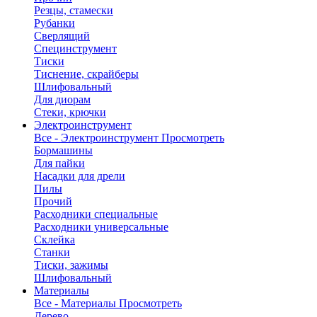
Резцы, стамески
Рубанки
Сверлящий
Специнструмент
Тиски
Тиснение, скрайберы
Шлифовальный
Для диорам
Стеки, крючки
Электроинструмент
Все - Электроинструмент
Просмотреть
Бормашины
Для пайки
Насадки для дрели
Пилы
Прочий
Расходники специальные
Расходники универсальные
Склейка
Станки
Тиски, зажимы
Шлифовальный
Материалы
Все - Материалы
Просмотреть
Дерево