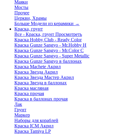
Маяки
Мосты
Прочее
Церкви, Храмы
Больше Модели из керамики
→
Краска, грунт
Все - Краска, грунт
Просмотреть
Краска Hobby Club - Ready Color
Краска Gunze Sangyo - Mr.Hobby H
Краска Gunze Sangyo - Mr.Color C
Краска Gunze Sangyo - Super Metallic
Краска Gunze Sangyo в баллонах
Краска Machete Акрил
Краска Звезда Акрил
Краска Звезда Мастер Акрил
Краска Звезда в баллонах
Краска масляная
Краска прочая
Краска в баллонах прочая
Лак
Грунт
Маркер
Наборы для кораблей
Краска ICM Акрил
Краска Tamiya LP