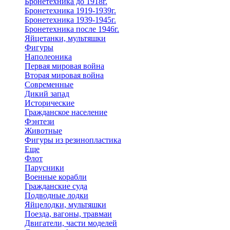
Бронетехника до 1918г.
Бронетехника 1919-1939г.
Бронетехника 1939-1945г.
Бронетехника после 1946г.
Яйцетанки, мультяшки
Фигуры
Наполеоника
Первая мировая война
Вторая мировая война
Современные
Дикий запад
Исторические
Гражданское население
Фэнтези
Животные
Фигуры из резинопластика
Еще
Флот
Парусники
Военные корабли
Гражданские суда
Подводные лодки
Яйцелодки, мультяшки
Поезда, вагоны, травмаи
Двигатели, части моделей