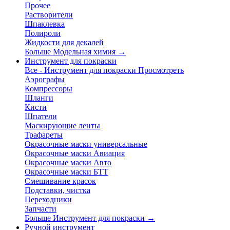
Прочее
Растворители
Шпаклевка
Полироли
Жидкости для декалей
Больше Модельная химия
→
Инструмент для покраски
Все - Инструмент для покраски
Просмотреть
Аэрографы
Компрессоры
Шланги
Кисти
Шпатели
Маскирующие ленты
Трафареты
Окрасочные маски универсальные
Окрасочные маски Авиация
Окрасочные маски Авто
Окрасочные маски БТТ
Смешивание красок
Подставки, чистка
Переходники
Запчасти
Больше Инструмент для покраски
→
Ручной инструмент