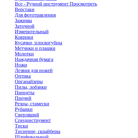
Все - Ручной инструмент
Просмотреть
Верстаки
Для фототравления
Зажимы
Заточной
Измерительный
Коврики
Кусачки, плоскогубцы
Метчики и плашки
Молотки
Наждачная бумага
Ножи
Лезвия для ножей
Оптика
Органайзеры
Пилы, лобзики
Пинцеты
Прочий
Резцы, стамески
Рубанки
Сверлящий
Специнструмент
Тиски
Тиснение, скрайберы
Шлифовальный