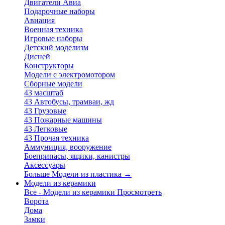
Двигатели Авиа
Подарочные наборы
Авиация
Военная техника
Игровые наборы
Детский моделизм
Дисней
Конструкторы
Модели с электромотором
Сборные модели
43 масштаб
43 Автобусы, трамваи, жд
43 Грузовые
43 Пожарные машины
43 Легковые
43 Прочая техника
Аммуниция, вооружение
Боеприпасы, ящики, канистры
Аксессуары
Больше Модели из пластика
→
Модели из керамики
Все - Модели из керамики
Просмотреть
Ворота
Дома
Замки