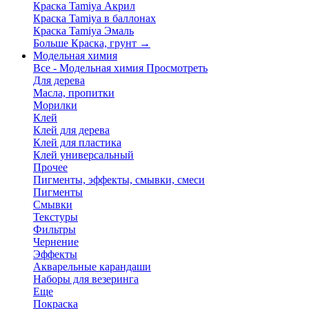
Краска Tamiya Акрил
Краска Tamiya в баллонах
Краска Tamiya Эмаль
Больше Краска, грунт
→
Модельная химия
Все - Модельная химия
Просмотреть
Для дерева
Масла, пропитки
Морилки
Клей
Клей для дерева
Клей для пластика
Клей универсальный
Прочее
Пигменты, эффекты, смывки, смеси
Пигменты
Смывки
Текстуры
Фильтры
Чернение
Эффекты
Акварельные карандаши
Наборы для везеринга
Еще
Покраска