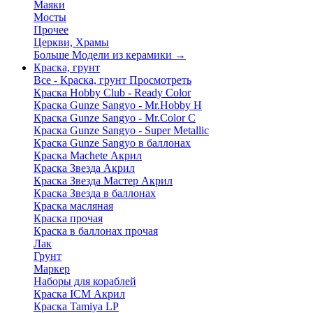
Маяки
Мосты
Прочее
Церкви, Храмы
Больше Модели из керамики
→
Краска, грунт
Все - Краска, грунт
Просмотреть
Краска Hobby Club - Ready Color
Краска Gunze Sangyo - Mr.Hobby H
Краска Gunze Sangyo - Mr.Color C
Краска Gunze Sangyo - Super Metallic
Краска Gunze Sangyo в баллонах
Краска Machete Акрил
Краска Звезда Акрил
Краска Звезда Мастер Акрил
Краска Звезда в баллонах
Краска масляная
Краска прочая
Краска в баллонах прочая
Лак
Грунт
Маркер
Наборы для кораблей
Краска ICM Акрил
Краска Tamiya LP