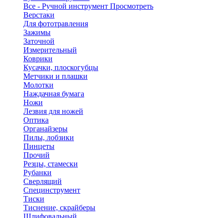
Все - Ручной инструмент
Просмотреть
Верстаки
Для фототравления
Зажимы
Заточной
Измерительный
Коврики
Кусачки, плоскогубцы
Метчики и плашки
Молотки
Наждачная бумага
Ножи
Лезвия для ножей
Оптика
Органайзеры
Пилы, лобзики
Пинцеты
Прочий
Резцы, стамески
Рубанки
Сверлящий
Специнструмент
Тиски
Тиснение, скрайберы
Шлифовальный