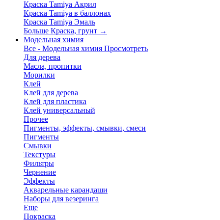
Краска Tamiya Акрил
Краска Tamiya в баллонах
Краска Tamiya Эмаль
Больше Краска, грунт
→
Модельная химия
Все - Модельная химия
Просмотреть
Для дерева
Масла, пропитки
Морилки
Клей
Клей для дерева
Клей для пластика
Клей универсальный
Прочее
Пигменты, эффекты, смывки, смеси
Пигменты
Смывки
Текстуры
Фильтры
Чернение
Эффекты
Акварельные карандаши
Наборы для везеринга
Еще
Покраска