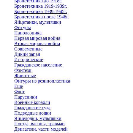
Бронетехника до 1918г.
Бронетехника 1919-1939г.
Бронетехника 1939-1945г.
Бронетехника после 1946г.
Яйцетанки, мультяшки
Фигуры
Наполеоника
Первая мировая война
Вторая мировая война
Современные
Дикий запад
Исторические
Гражданское население
Фэнтези
Животные
Фигуры из резинопластика
Еще
Флот
Парусники
Военные корабли
Гражданские суда
Подводные лодки
Яйцелодки, мультяшки
Поезда, вагоны, травмаи
Двигатели, части моделей