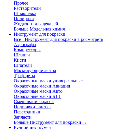
Прочее
Растворители
Шпаклевка
Полироли
Жидкости для декалей
Больше Модельная химия
→
Инструмент для покраски
Все - Инструмент для покраски
Просмотреть
Аэрографы
Компрессоры
Шланги
Кисти
Шпатели
Маскирующие ленты
Трафареты
Окрасочные маски универсальные
Окрасочные маски Авиация
Окрасочные маски Авто
Окрасочные маски БТТ
Смешивание красок
Подставки, чистка
Переходники
Запчасти
Больше Инструмент для покраски
→
Ручной инструмент