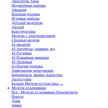
Двигатели Авиа
Подарочные наборы
Авиация
Военная техника
Игровые наборы
Детский моделизм
Дисней
Конструкторы
Модели с электромотором
Сборные модели
43 масштаб
43 Автобусы, трамваи, жд
43 Грузовые
43 Пожарные машины
43 Легковые
43 Прочая техника
Аммуниция, вооружение
Боеприпасы, ящики, канистры
Аксессуары
Больше Модели из пластика
→
Модели из керамики
Все - Модели из керамики
Просмотреть
Ворота
Дома
Замки