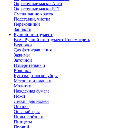
Окрасочные маски Авто
Окрасочные маски БТТ
Смешивание красок
Подставки, чистка
Переходники
Запчасти
Ручной инструмент
Все - Ручной инструмент
Просмотреть
Верстаки
Для фототравления
Зажимы
Заточной
Измерительный
Коврики
Кусачки, плоскогубцы
Метчики и плашки
Молотки
Наждачная бумага
Ножи
Лезвия для ножей
Оптика
Органайзеры
Пилы, лобзики
Пинцеты
Прочий