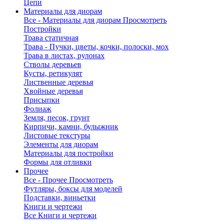
Цепи
Материалы для диорам
Все - Материалы для диорам
Просмотреть
Постройки
Трава статичная
Трава - Пучки, цветы, кочки, полоски, мох
Трава в листах, рулонах
Стволы деревьев
Кусты, ретикулят
Лиственные деревья
Хвойные деревья
Присыпки
Фолиаж
Земля, песок, грунт
Кирпичи, камни, булыжник
Листовые текстуры
Элементы для диорам
Материалы для постройки
Формы для отливки
Прочее
Все - Прочее
Просмотреть
Футляры, боксы для моделей
Подставки, виньетки
Книги и чертежи
Все Книги и чертежи