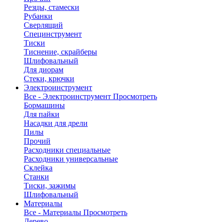
Резцы, стамески
Рубанки
Сверлящий
Специнструмент
Тиски
Тиснение, скрайберы
Шлифовальный
Для диорам
Стеки, крючки
Электроинструмент
Все - Электроинструмент
Просмотреть
Бормашины
Для пайки
Насадки для дрели
Пилы
Прочий
Расходники специальные
Расходники универсальные
Склейка
Станки
Тиски, зажимы
Шлифовальный
Материалы
Все - Материалы
Просмотреть
Дерево