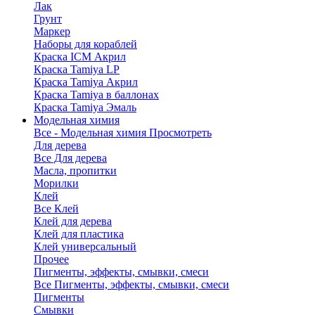
Лак
Грунт
Маркер
Наборы для кораблей
Краска ICM Акрил
Краска Tamiya LP
Краска Tamiya Акрил
Краска Tamiya в баллонах
Краска Tamiya Эмаль
Модельная химия
Все - Модельная химия
Просмотреть
Для дерева
Все Для дерева
Масла, пропитки
Морилки
Клей
Все Клей
Клей для дерева
Клей для пластика
Клей универсальный
Прочее
Пигменты, эффекты, смывки, смеси
Все Пигменты, эффекты, смывки, смеси
Пигменты
Смывки