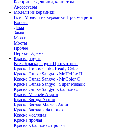
Боеприпасы, ящики, канистры
Аксессуары
Модели из керамики
Все - Модели из керамики
Просмотреть
Ворота
Дома
Замки
Маяки
Мосты
Прочее
Церкви, Храмы
Краска, грунт
Все - Краска, грунт
Просмотреть
Краска Hobby Club - Ready Color
Краска Gunze Sangyo - Mr.Hobby H
Краска Gunze Sangyo - Mr.Color C
Краска Gunze Sangyo - Super Metallic
Краска Gunze Sangyo в баллонах
Краска Machete Акрил
Краска Звезда Акрил
Краска Звезда Мастер Акрил
Краска Звезда в баллонах
Краска масляная
Краска прочая
Краска в баллонах прочая