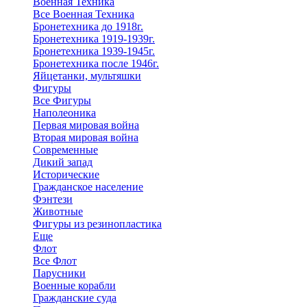
Военная Техника
Все Военная Техника
Бронетехника до 1918г.
Бронетехника 1919-1939г.
Бронетехника 1939-1945г.
Бронетехника после 1946г.
Яйцетанки, мультяшки
Фигуры
Все Фигуры
Наполеоника
Первая мировая война
Вторая мировая война
Современные
Дикий запад
Исторические
Гражданское население
Фэнтези
Животные
Фигуры из резинопластика
Еще
Флот
Все Флот
Парусники
Военные корабли
Гражданские суда