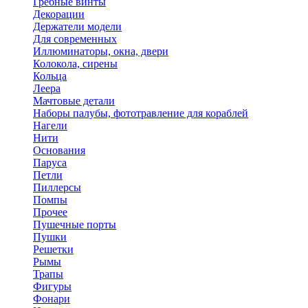
Гребные винты
Декорации
Держатели модели
Для современных
Иллюминаторы, окна, двери
Колокола, сирены
Кольца
Леера
Мачтовые детали
Наборы палубы, фототравление для кораблей
Нагели
Нити
Основания
Паруса
Петли
Пиллерсы
Помпы
Прочее
Пушечные порты
Пушки
Решетки
Рымы
Трапы
Фигуры
Фонари