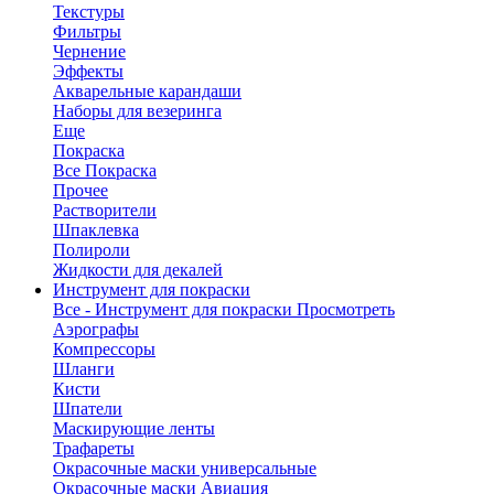
Текстуры
Фильтры
Чернение
Эффекты
Акварельные карандаши
Наборы для везеринга
Еще
Покраска
Все Покраска
Прочее
Растворители
Шпаклевка
Полироли
Жидкости для декалей
Инструмент для покраски
Все - Инструмент для покраски
Просмотреть
Аэрографы
Компрессоры
Шланги
Кисти
Шпатели
Маскирующие ленты
Трафареты
Окрасочные маски универсальные
Окрасочные маски Авиация