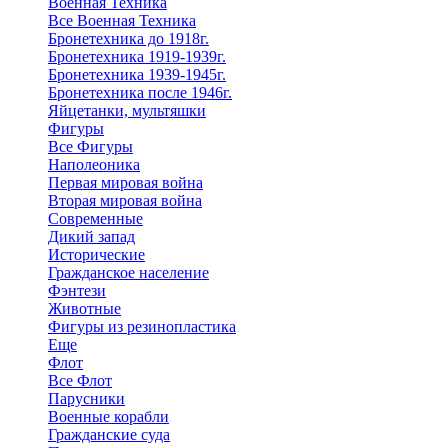
Военная Техника
Все Военная Техника
Бронетехника до 1918г.
Бронетехника 1919-1939г.
Бронетехника 1939-1945г.
Бронетехника после 1946г.
Яйцетанки, мультяшки
Фигуры
Все Фигуры
Наполеоника
Первая мировая война
Вторая мировая война
Современные
Дикий запад
Исторические
Гражданское население
Фэнтези
Животные
Фигуры из резинопластика
Еще
Флот
Все Флот
Парусники
Военные корабли
Гражданские суда