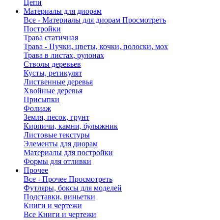
Цепи
Материалы для диорам
Все - Материалы для диорам
Просмотреть
Постройки
Трава статичная
Трава - Пучки, цветы, кочки, полоски, мох
Трава в листах, рулонах
Стволы деревьев
Кусты, ретикулят
Лиственные деревья
Хвойные деревья
Присыпки
Фолиаж
Земля, песок, грунт
Кирпичи, камни, булыжник
Листовые текстуры
Элементы для диорам
Материалы для постройки
Формы для отливки
Прочее
Все - Прочее
Просмотреть
Футляры, боксы для моделей
Подставки, виньетки
Книги и чертежи
Все Книги и чертежи