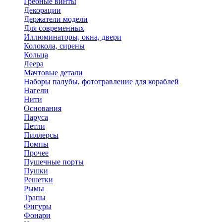
Гребные винты
Декорации
Держатели модели
Для современных
Иллюминаторы, окна, двери
Колокола, сирены
Кольца
Леера
Мачтовые детали
Наборы палубы, фототравление для кораблей
Нагели
Нити
Основания
Паруса
Петли
Пиллерсы
Помпы
Прочее
Пушечные порты
Пушки
Решетки
Рымы
Трапы
Фигуры
Фонари