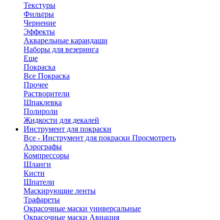
Текстуры
Фильтры
Чернение
Эффекты
Акварельные карандаши
Наборы для везеринга
Еще
Покраска
Все Покраска
Прочее
Растворители
Шпаклевка
Полироли
Жидкости для декалей
Инструмент для покраски
Все - Инструмент для покраски
Просмотреть
Аэрографы
Компрессоры
Шланги
Кисти
Шпатели
Маскирующие ленты
Трафареты
Окрасочные маски универсальные
Окрасочные маски Авиация