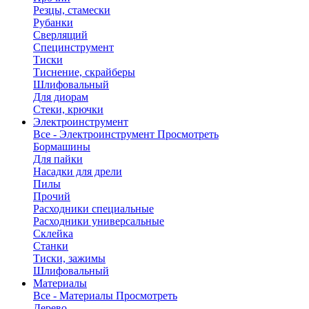
Резцы, стамески
Рубанки
Сверлящий
Специнструмент
Тиски
Тиснение, скрайберы
Шлифовальный
Для диорам
Стеки, крючки
Электроинструмент
Все - Электроинструмент
Просмотреть
Бормашины
Для пайки
Насадки для дрели
Пилы
Прочий
Расходники специальные
Расходники универсальные
Склейка
Станки
Тиски, зажимы
Шлифовальный
Материалы
Все - Материалы
Просмотреть
Дерево