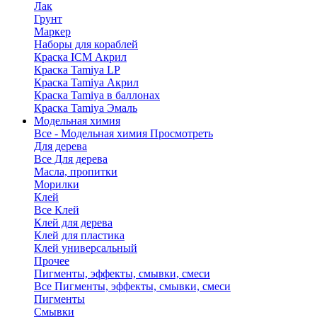
Лак
Грунт
Маркер
Наборы для кораблей
Краска ICM Акрил
Краска Tamiya LP
Краска Tamiya Акрил
Краска Tamiya в баллонах
Краска Tamiya Эмаль
Модельная химия
Все - Модельная химия
Просмотреть
Для дерева
Все Для дерева
Масла, пропитки
Морилки
Клей
Все Клей
Клей для дерева
Клей для пластика
Клей универсальный
Прочее
Пигменты, эффекты, смывки, смеси
Все Пигменты, эффекты, смывки, смеси
Пигменты
Смывки