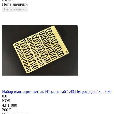
Нет в наличии
Нет в наличии
Набор имитации петель N1 масштаб 1:43 Петроградъ 43-T-080
0.0
КОД:
43-T-080
‍200‍
Р