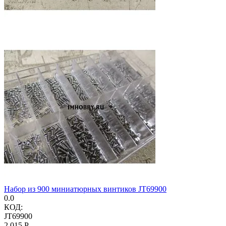
Набор из 900 миниатюрных винтиков JT69900
0.0
КОД:
JT69900
2 015
Р