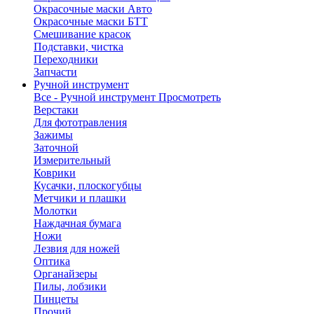
Окрасочные маски Авто
Окрасочные маски БТТ
Смешивание красок
Подставки, чистка
Переходники
Запчасти
Ручной инструмент
Все - Ручной инструмент
Просмотреть
Верстаки
Для фототравления
Зажимы
Заточной
Измерительный
Коврики
Кусачки, плоскогубцы
Метчики и плашки
Молотки
Наждачная бумага
Ножи
Лезвия для ножей
Оптика
Органайзеры
Пилы, лобзики
Пинцеты
Прочий