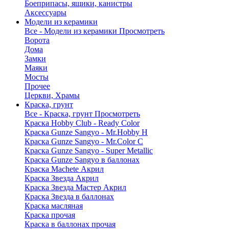
Боеприпасы, ящики, канистры
Аксессуары
Модели из керамики
Все - Модели из керамики
Просмотреть
Ворота
Дома
Замки
Маяки
Мосты
Прочее
Церкви, Храмы
Краска, грунт
Все - Краска, грунт
Просмотреть
Краска Hobby Club - Ready Color
Краска Gunze Sangyo - Mr.Hobby H
Краска Gunze Sangyo - Mr.Color C
Краска Gunze Sangyo - Super Metallic
Краска Gunze Sangyo в баллонах
Краска Machete Акрил
Краска Звезда Акрил
Краска Звезда Мастер Акрил
Краска Звезда в баллонах
Краска масляная
Краска прочая
Краска в баллонах прочая