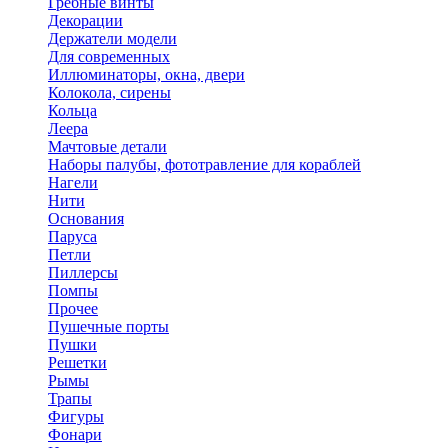
Гребные винты
Декорации
Держатели модели
Для современных
Иллюминаторы, окна, двери
Колокола, сирены
Кольца
Леера
Мачтовые детали
Наборы палубы, фототравление для кораблей
Нагели
Нити
Основания
Паруса
Петли
Пиллерсы
Помпы
Прочее
Пушечные порты
Пушки
Решетки
Рымы
Трапы
Фигуры
Фонари