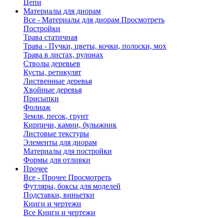
Цепи
Материалы для диорам
Все - Материалы для диорам
Просмотреть
Постройки
Трава статичная
Трава - Пучки, цветы, кочки, полоски, мох
Трава в листах, рулонах
Стволы деревьев
Кусты, ретикулят
Лиственные деревья
Хвойные деревья
Присыпки
Фолиаж
Земля, песок, грунт
Кирпичи, камни, булыжник
Листовые текстуры
Элементы для диорам
Материалы для постройки
Формы для отливки
Прочее
Все - Прочее
Просмотреть
Футляры, боксы для моделей
Подставки, виньетки
Книги и чертежи
Все Книги и чертежи