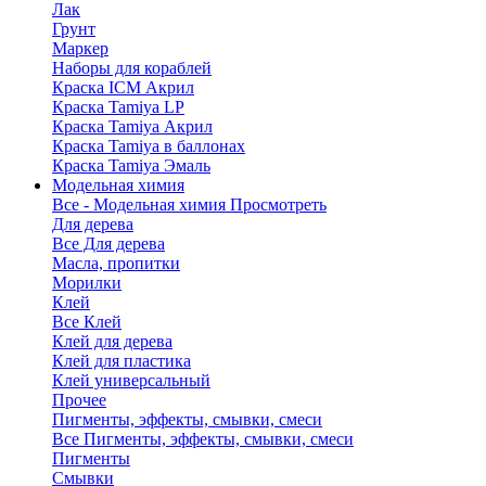
Лак
Грунт
Маркер
Наборы для кораблей
Краска ICM Акрил
Краска Tamiya LP
Краска Tamiya Акрил
Краска Tamiya в баллонах
Краска Tamiya Эмаль
Модельная химия
Все - Модельная химия
Просмотреть
Для дерева
Все Для дерева
Масла, пропитки
Морилки
Клей
Все Клей
Клей для дерева
Клей для пластика
Клей универсальный
Прочее
Пигменты, эффекты, смывки, смеси
Все Пигменты, эффекты, смывки, смеси
Пигменты
Смывки