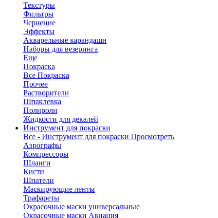
Текстуры
Фильтры
Чернение
Эффекты
Акварельные карандаши
Наборы для везеринга
Еще
Покраска
Все Покраска
Прочее
Растворители
Шпаклевка
Полироли
Жидкости для декалей
Инструмент для покраски
Все - Инструмент для покраски
Просмотреть
Аэрографы
Компрессоры
Шланги
Кисти
Шпатели
Маскирующие ленты
Трафареты
Окрасочные маски универсальные
Окрасочные маски Авиация