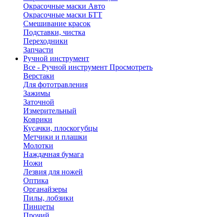
Окрасочные маски Авто
Окрасочные маски БТТ
Смешивание красок
Подставки, чистка
Переходники
Запчасти
Ручной инструмент
Все - Ручной инструмент
Просмотреть
Верстаки
Для фототравления
Зажимы
Заточной
Измерительный
Коврики
Кусачки, плоскогубцы
Метчики и плашки
Молотки
Наждачная бумага
Ножи
Лезвия для ножей
Оптика
Органайзеры
Пилы, лобзики
Пинцеты
Прочий