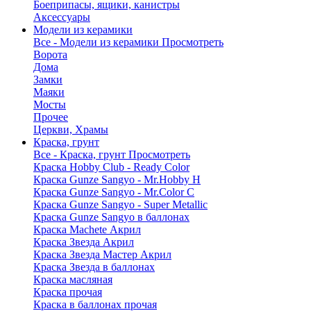
Боеприпасы, ящики, канистры
Аксессуары
Модели из керамики
Все - Модели из керамики
Просмотреть
Ворота
Дома
Замки
Маяки
Мосты
Прочее
Церкви, Храмы
Краска, грунт
Все - Краска, грунт
Просмотреть
Краска Hobby Club - Ready Color
Краска Gunze Sangyo - Mr.Hobby H
Краска Gunze Sangyo - Mr.Color C
Краска Gunze Sangyo - Super Metallic
Краска Gunze Sangyo в баллонах
Краска Machete Акрил
Краска Звезда Акрил
Краска Звезда Мастер Акрил
Краска Звезда в баллонах
Краска масляная
Краска прочая
Краска в баллонах прочая