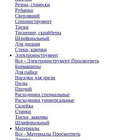
Резцы, стамески
Рубанки
Сверлящий
Специнструмент
Тиски
Тиснение, скрайберы
Шлифовальный
Для диорам
Стеки, крючки
Электроинструмент
Все - Электроинструмент
Просмотреть
Бормашины
Для пайки
Насадки для дрели
Пилы
Прочий
Расходники специальные
Расходники универсальные
Склейка
Станки
Тиски, зажимы
Шлифовальный
Материалы
Все - Материалы
Просмотреть
Дерево