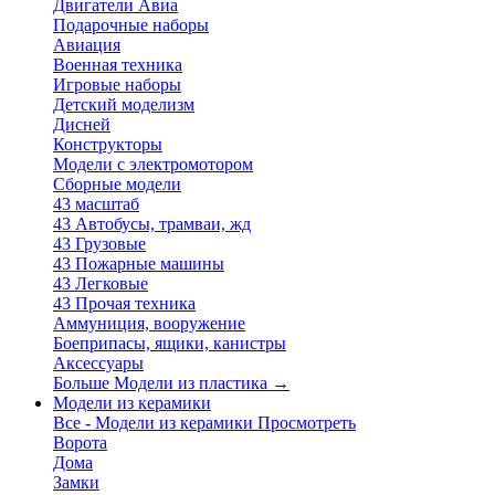
Двигатели Авиа
Подарочные наборы
Авиация
Военная техника
Игровые наборы
Детский моделизм
Дисней
Конструкторы
Модели с электромотором
Сборные модели
43 масштаб
43 Автобусы, трамваи, жд
43 Грузовые
43 Пожарные машины
43 Легковые
43 Прочая техника
Аммуниция, вооружение
Боеприпасы, ящики, канистры
Аксессуары
Больше Модели из пластика
→
Модели из керамики
Все - Модели из керамики
Просмотреть
Ворота
Дома
Замки