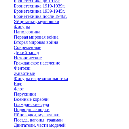
Бронетехника до 1918г.
Бронетехника 1919-1939г.
Бронетехника 1939-1945г.
Бронетехника после 1946г.
Яйцетанки, мультяшки
Фигуры
Наполеоника
Первая мировая война
Вторая мировая война
Современные
Дикий запад
Исторические
Гражданское население
Фэнтези
Животные
Фигуры из резинопластика
Еще
Флот
Парусники
Военные корабли
Гражданские суда
Подводные лодки
Яйцелодки, мультяшки
Поезда, вагоны, травмаи
Двигатели, части моделей