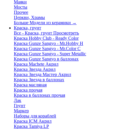
Маяки
Мосты
Прочее
Церкви, Храмы
Больше Модели из керамики
→
Краска, грунт
Все - Краска, грунт
Просмотреть
Краска Hobby Club - Ready Color
Краска Gunze Sangyo - Mr.Hobby H
Краска Gunze Sangyo - Mr.Color C
Краска Gunze Sangyo - Super Metallic
Краска Gunze Sangyo в баллонах
Краска Machete Акрил
Краска Звезда Акрил
Краска Звезда Мастер Акрил
Краска Звезда в баллонах
Краска масляная
Краска прочая
Краска в баллонах прочая
Лак
Грунт
Маркер
Наборы для кораблей
Краска ICM Акрил
Краска Tamiya LP