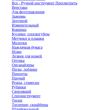
Все - Ручной инструмент
Просмотреть
Верстаки
Для фототравления
Зажимы
Заточной
Измерительный
Коврики
Кусачки, плоскогубцы
Метчики и плашки
Молотки
Наждачная бумага
Ножи
Лезвия для ножей
Оптика
Органайзеры
Пилы, лобзики
Пинцеты
Прочий
Резцы, стамески
Рубанки
Сверлящий
Специнструмент
Тиски
Тиснение, скрайберы
Шлифовальный