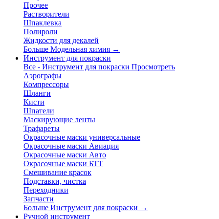
Прочее
Растворители
Шпаклевка
Полироли
Жидкости для декалей
Больше Модельная химия
→
Инструмент для покраски
Все - Инструмент для покраски
Просмотреть
Аэрографы
Компрессоры
Шланги
Кисти
Шпатели
Маскирующие ленты
Трафареты
Окрасочные маски универсальные
Окрасочные маски Авиация
Окрасочные маски Авто
Окрасочные маски БТТ
Смешивание красок
Подставки, чистка
Переходники
Запчасти
Больше Инструмент для покраски
→
Ручной инструмент