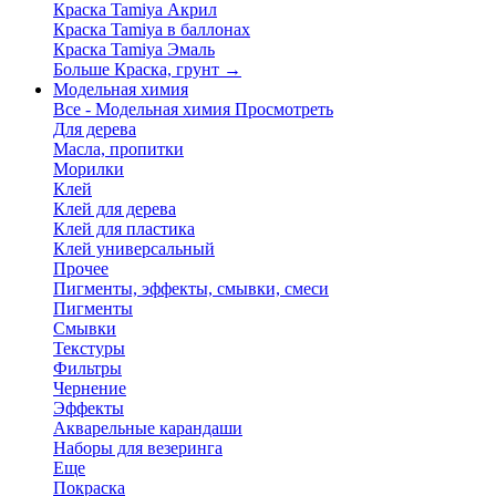
Краска Tamiya Акрил
Краска Tamiya в баллонах
Краска Tamiya Эмаль
Больше Краска, грунт
→
Модельная химия
Все - Модельная химия
Просмотреть
Для дерева
Масла, пропитки
Морилки
Клей
Клей для дерева
Клей для пластика
Клей универсальный
Прочее
Пигменты, эффекты, смывки, смеси
Пигменты
Смывки
Текстуры
Фильтры
Чернение
Эффекты
Акварельные карандаши
Наборы для везеринга
Еще
Покраска