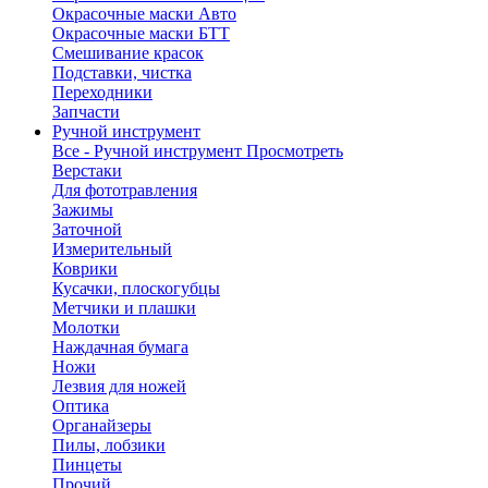
Окрасочные маски Авто
Окрасочные маски БТТ
Смешивание красок
Подставки, чистка
Переходники
Запчасти
Ручной инструмент
Все - Ручной инструмент
Просмотреть
Верстаки
Для фототравления
Зажимы
Заточной
Измерительный
Коврики
Кусачки, плоскогубцы
Метчики и плашки
Молотки
Наждачная бумага
Ножи
Лезвия для ножей
Оптика
Органайзеры
Пилы, лобзики
Пинцеты
Прочий