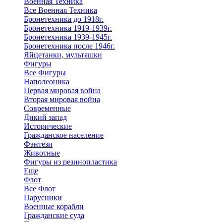
Военная Техника
Все Военная Техника
Бронетехника до 1918г.
Бронетехника 1919-1939г.
Бронетехника 1939-1945г.
Бронетехника после 1946г.
Яйцетанки, мультяшки
Фигуры
Все Фигуры
Наполеоника
Первая мировая война
Вторая мировая война
Современные
Дикий запад
Исторические
Гражданское население
Фэнтези
Животные
Фигуры из резинопластика
Еще
Флот
Все Флот
Парусники
Военные корабли
Гражданские суда