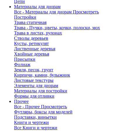
Цепи
Материалы для диорам
Все - Материалы для диорам
Просмотреть
Постройки
Трава статичная
Трава - Пучки, цветы, кочки, полоски, мох
Трава в листах, рулонах
Стволы деревьев
Кусты, ретикулят
Лиственные деревья
Хвойные деревья
Присыпки
Фолиаж
Земля, песок, грунт
Кирпичи, камни, булыжник
Листовые текстуры
Элементы для диорам
Материалы для постройки
Формы для отливки
Прочее
Все - Прочее
Просмотреть
Футляры, боксы для моделей
Подставки, виньетки
Книги и чертежи
Все Книги и чертежи