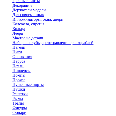
Гребные винты
Декорации
Держатели модели
Для современных
Иллюминаторы, окна, двери
Колокола, сирены
Кольца
Леера
Мачтовые детали
Наборы палубы, фототравление для кораблей
Нагели
Нити
Основания
Паруса
Петли
Пиллерсы
Помпы
Прочее
Пушечные порты
Пушки
Решетки
Рымы
Трапы
Фигуры
Фонари