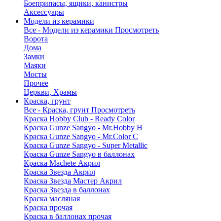
Боеприпасы, ящики, канистры
Аксессуары
Модели из керамики
Все - Модели из керамики
Просмотреть
Ворота
Дома
Замки
Маяки
Мосты
Прочее
Церкви, Храмы
Краска, грунт
Все - Краска, грунт
Просмотреть
Краска Hobby Club - Ready Color
Краска Gunze Sangyo - Mr.Hobby H
Краска Gunze Sangyo - Mr.Color C
Краска Gunze Sangyo - Super Metallic
Краска Gunze Sangyo в баллонах
Краска Machete Акрил
Краска Звезда Акрил
Краска Звезда Мастер Акрил
Краска Звезда в баллонах
Краска масляная
Краска прочая
Краска в баллонах прочая