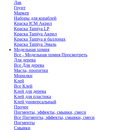
Лак
Грунт
Маркер
Наборы для кораблей
Краска ICM Акрил
Краска Tamiya LP
Краска Tamiya Акрил
Краска Tamiya в баллонах
Краска Tamiya Эмаль
Модельная химия
Все - Модельная химия
Просмотреть
Для дерева
Все Для дерева
Масла, пропитки
Морилки
Клей
Все Клей
Клей для дерева
Клей для пластика
Клей универсальный
Прочее
Пигменты, эффекты, смывки, смеси
Все Пигменты, эффекты, смывки, смеси
Пигменты
Смывки