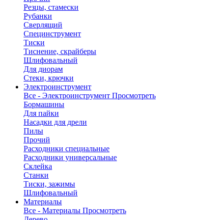
Резцы, стамески
Рубанки
Сверлящий
Специнструмент
Тиски
Тиснение, скрайберы
Шлифовальный
Для диорам
Стеки, крючки
Электроинструмент
Все - Электроинструмент
Просмотреть
Бормашины
Для пайки
Насадки для дрели
Пилы
Прочий
Расходники специальные
Расходники универсальные
Склейка
Станки
Тиски, зажимы
Шлифовальный
Материалы
Все - Материалы
Просмотреть
Дерево