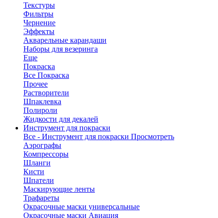
Текстуры
Фильтры
Чернение
Эффекты
Акварельные карандаши
Наборы для везеринга
Еще
Покраска
Все Покраска
Прочее
Растворители
Шпаклевка
Полироли
Жидкости для декалей
Инструмент для покраски
Все - Инструмент для покраски
Просмотреть
Аэрографы
Компрессоры
Шланги
Кисти
Шпатели
Маскирующие ленты
Трафареты
Окрасочные маски универсальные
Окрасочные маски Авиация