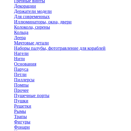
Гребные винты
Декорации
Держатели модели
Для современных
Иллюминаторы, окна, двери
Колокола, сирены
Кольца
Леера
Мачтовые детали
Наборы палубы, фототравление для кораблей
Нагели
Нити
Основания
Паруса
Петли
Пиллерсы
Помпы
Прочее
Пушечные порты
Пушки
Решетки
Рымы
Трапы
Фигуры
Фонари