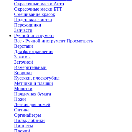
Окрасочные маски Авто
Окрасочные маски БТТ
Смешивание красок
Подставки, чистка
Переходники
Запчасти
Ручной инструмент
Все - Ручной инструмент
Просмотреть
Верстаки
Для фототравления
Зажимы
Заточной
Измерительный
Коврики
Кусачки, плоскогубцы
Метчики и плашки
Молотки
Наждачная бумага
Ножи
Лезвия для ножей
Оптика
Органайзеры
Пилы, лобзики
Пинцеты
Прочий