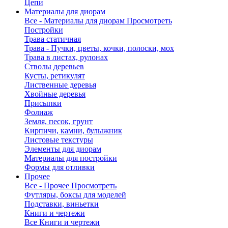
Цепи
Материалы для диорам
Все - Материалы для диорам
Просмотреть
Постройки
Трава статичная
Трава - Пучки, цветы, кочки, полоски, мох
Трава в листах, рулонах
Стволы деревьев
Кусты, ретикулят
Лиственные деревья
Хвойные деревья
Присыпки
Фолиаж
Земля, песок, грунт
Кирпичи, камни, булыжник
Листовые текстуры
Элементы для диорам
Материалы для постройки
Формы для отливки
Прочее
Все - Прочее
Просмотреть
Футляры, боксы для моделей
Подставки, виньетки
Книги и чертежи
Все Книги и чертежи