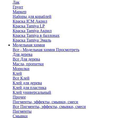
Лак
Грунт
Маркер
Наборы для кораблей
Краска ICM Акрил
Краска Tamiya LP
Краска Tamiya Акрил
Краска Tamiya в баллонах
Краска Tamiya Эмаль
Модельная химия
Все - Модельная химия
Просмотреть
Для дерева
Все Для дерева
Масла, пропитки
Морилки
Клей
Все Клей
Клей для дерева
Клей для пластика
Клей универсальный
Прочее
Пигменты, эффекты, смывки, смеси
Все Пигменты, эффекты, смывки, смеси
Пигменты
Смывки