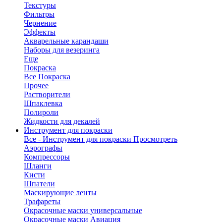
Текстуры
Фильтры
Чернение
Эффекты
Акварельные карандаши
Наборы для везеринга
Еще
Покраска
Все Покраска
Прочее
Растворители
Шпаклевка
Полироли
Жидкости для декалей
Инструмент для покраски
Все - Инструмент для покраски
Просмотреть
Аэрографы
Компрессоры
Шланги
Кисти
Шпатели
Маскирующие ленты
Трафареты
Окрасочные маски универсальные
Окрасочные маски Авиация