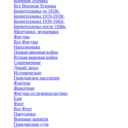
Военная Техника
Все Военная Техника
Бронетехника до 1918г.
Бронетехника 1919-1939г.
Бронетехника 1939-1945г.
Бронетехника после 1946г.
Яйцетанки, мультяшки
Фигуры
Все Фигуры
Наполеоника
Первая мировая война
Вторая мировая война
Современные
Дикий запад
Исторические
Гражданское население
Фэнтези
Животные
Фигуры из резинопластика
Еще
Флот
Все Флот
Парусники
Военные корабли
Гражданские суда