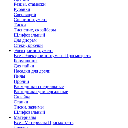
Резцы, стамески
Рубанки
Сверлящий
Специнструмент
Тиски
Тиснение, скрайберы
Шлифовальный
Для диорам
Стеки, крючки
Электроинструмент
Все - Электроинструмент
Просмотреть
Бормашины
Для пайки
Насадки для дрели
Пилы
Прочий
Расходники специальные
Расходники универсальные
Склейка
Станки
Тиски, зажимы
Шлифовальный
Материалы
Все - Материалы
Просмотреть
Дерево