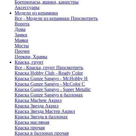
Боеприпасы, ящики, канистры
Аксессуары
Модели из керамики
Все - Модели из керамики
Просмотреть
Ворота
Дома
Замки
Маяки
Мосты
Прочее
Церкви, Храмы
Краска, грунт
Все - Краска, грунт
Просмотреть
Краска Hobby Club - Ready Color
Краска Gunze Sangyo - Mr.Hobby H
Краска Gunze Sangyo - Mr.Color C
Краска Gunze Sangyo - Super Metallic
Краска Gunze Sangyo в баллонах
Краска Machete Акрил
Краска Звезда Акрил
Краска Звезда Мастер Акрил
Краска Звезда в баллонах
Краска масляная
Краска прочая
Краска в баллонах прочая