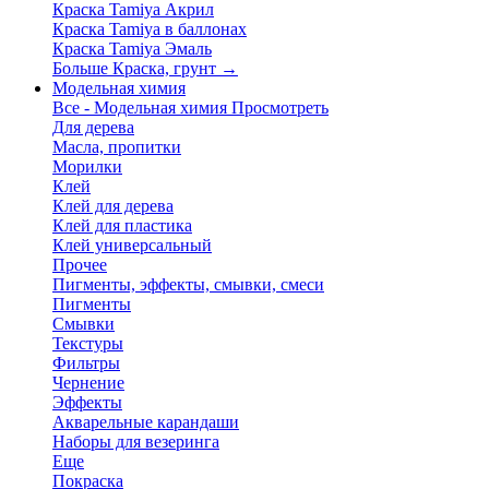
Краска Tamiya Акрил
Краска Tamiya в баллонах
Краска Tamiya Эмаль
Больше Краска, грунт
→
Модельная химия
Все - Модельная химия
Просмотреть
Для дерева
Масла, пропитки
Морилки
Клей
Клей для дерева
Клей для пластика
Клей универсальный
Прочее
Пигменты, эффекты, смывки, смеси
Пигменты
Смывки
Текстуры
Фильтры
Чернение
Эффекты
Акварельные карандаши
Наборы для везеринга
Еще
Покраска