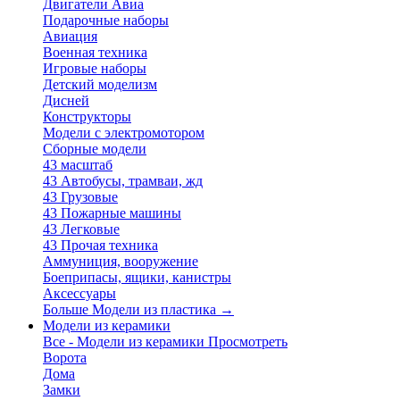
Двигатели Авиа
Подарочные наборы
Авиация
Военная техника
Игровые наборы
Детский моделизм
Дисней
Конструкторы
Модели с электромотором
Сборные модели
43 масштаб
43 Автобусы, трамваи, жд
43 Грузовые
43 Пожарные машины
43 Легковые
43 Прочая техника
Аммуниция, вооружение
Боеприпасы, ящики, канистры
Аксессуары
Больше Модели из пластика
→
Модели из керамики
Все - Модели из керамики
Просмотреть
Ворота
Дома
Замки