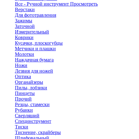
Все - Ручной инструмент
Просмотреть
Верстаки
Для фототравления
Зажимы
Заточной
Измерительный
Коврики
Кусачки, плоскогубцы
Метчики и плашки
Молотки
Наждачная бумага
Ножи
Лезвия для ножей
Оптика
Органайзеры
Пилы, лобзики
Пинцеты
Прочий
Резцы, стамески
Рубанки
Сверлящий
Специнструмент
Тиски
Тиснение, скрайберы
Шлифовальный