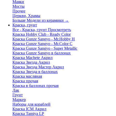
Маяки
Мосты
Прочее
Церкви, Храмы
Больше Модели из керамики
→
Краска, грунт
Все - Краска, грунт
Просмотреть
Краска Hobby Club - Ready Color
Краска Gunze Sangyo - Mr.Hobby H
Краска Gunze Sangyo - Mr.Color C
Краска Gunze Sangyo - Super Metallic
Краска Gunze Sangyo в баллонах
Краска Machete Акрил
Краска Звезда Акрил
Краска Звезда Мастер Акрил
Краска Звезда в баллонах
Краска масляная
Краска прочая
Краска в баллонах прочая
Лак
Грунт
Маркер
Наборы для кораблей
Краска ICM Акрил
Краска Tamiya LP