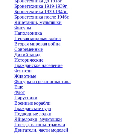
Бронетехника до 1918г.
Бронетехника 1919-1939г.
Бронетехника 1939-1945г.
Бронетехника после 1946г.
Яйцетанки, мультяшки
Фигуры
Наполеоника
Первая мировая война
Вторая мировая война
Современные
Дикий запад
Исторические
Гражданское население
Фэнтези
Животные
Фигуры из резинопластика
Еще
Флот
Парусники
Военные корабли
Гражданские суда
Подводные лодки
Яйцелодки, мультяшки
Поезда, вагоны, травмаи
Двигатели, части моделей