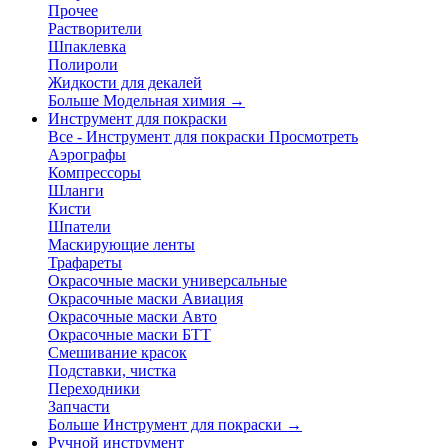
Прочее
Растворители
Шпаклевка
Полироли
Жидкости для декалей
Больше Модельная химия
→
Инструмент для покраски
Все - Инструмент для покраски
Просмотреть
Аэрографы
Компрессоры
Шланги
Кисти
Шпатели
Маскирующие ленты
Трафареты
Окрасочные маски универсальные
Окрасочные маски Авиация
Окрасочные маски Авто
Окрасочные маски БТТ
Смешивание красок
Подставки, чистка
Переходники
Запчасти
Больше Инструмент для покраски
→
Ручной инструмент