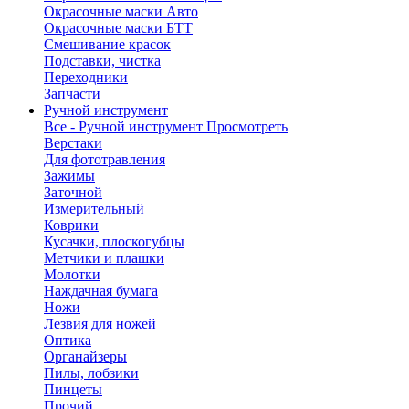
Окрасочные маски Авто
Окрасочные маски БТТ
Смешивание красок
Подставки, чистка
Переходники
Запчасти
Ручной инструмент
Все - Ручной инструмент
Просмотреть
Верстаки
Для фототравления
Зажимы
Заточной
Измерительный
Коврики
Кусачки, плоскогубцы
Метчики и плашки
Молотки
Наждачная бумага
Ножи
Лезвия для ножей
Оптика
Органайзеры
Пилы, лобзики
Пинцеты
Прочий