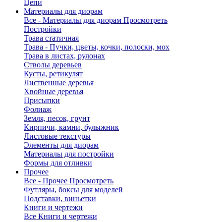
Цепи
Материалы для диорам
Все - Материалы для диорам
Просмотреть
Постройки
Трава статичная
Трава - Пучки, цветы, кочки, полоски, мох
Трава в листах, рулонах
Стволы деревьев
Кусты, ретикулят
Лиственные деревья
Хвойные деревья
Присыпки
Фолиаж
Земля, песок, грунт
Кирпичи, камни, булыжник
Листовые текстуры
Элементы для диорам
Материалы для постройки
Формы для отливки
Прочее
Все - Прочее
Просмотреть
Футляры, боксы для моделей
Подставки, виньетки
Книги и чертежи
Все Книги и чертежи