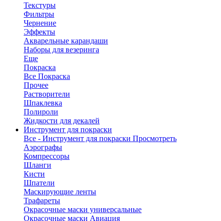
Текстуры
Фильтры
Чернение
Эффекты
Акварельные карандаши
Наборы для везеринга
Еще
Покраска
Все Покраска
Прочее
Растворители
Шпаклевка
Полироли
Жидкости для декалей
Инструмент для покраски
Все - Инструмент для покраски
Просмотреть
Аэрографы
Компрессоры
Шланги
Кисти
Шпатели
Маскирующие ленты
Трафареты
Окрасочные маски универсальные
Окрасочные маски Авиация