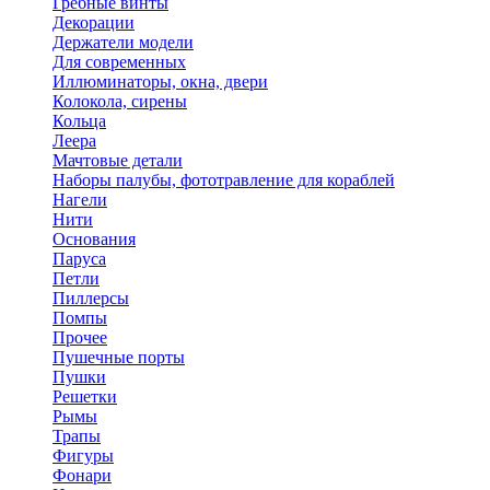
Гребные винты
Декорации
Держатели модели
Для современных
Иллюминаторы, окна, двери
Колокола, сирены
Кольца
Леера
Мачтовые детали
Наборы палубы, фототравление для кораблей
Нагели
Нити
Основания
Паруса
Петли
Пиллерсы
Помпы
Прочее
Пушечные порты
Пушки
Решетки
Рымы
Трапы
Фигуры
Фонари