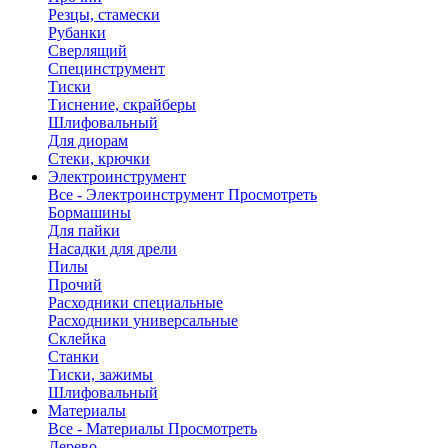
Резцы, стамески
Рубанки
Сверлящий
Специнструмент
Тиски
Тиснение, скрайберы
Шлифовальный
Для диорам
Стеки, крючки
Электроинструмент
Все - Электроинструмент
Просмотреть
Бормашины
Для пайки
Насадки для дрели
Пилы
Прочий
Расходники специальные
Расходники универсальные
Склейка
Станки
Тиски, зажимы
Шлифовальный
Материалы
Все - Материалы
Просмотреть
Дерево