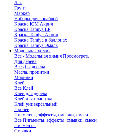
Лак
Грунт
Маркер
Наборы для кораблей
Краска ICM Акрил
Краска Tamiya LP
Краска Tamiya Акрил
Краска Tamiya в баллонах
Краска Tamiya Эмаль
Модельная химия
Все - Модельная химия
Просмотреть
Для дерева
Все Для дерева
Масла, пропитки
Морилки
Клей
Все Клей
Клей для дерева
Клей для пластика
Клей универсальный
Прочее
Пигменты, эффекты, смывки, смеси
Все Пигменты, эффекты, смывки, смеси
Пигменты
Смывки