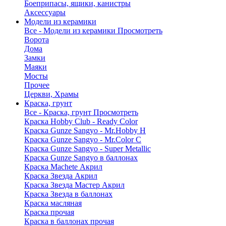
Боеприпасы, ящики, канистры
Аксессуары
Модели из керамики
Все - Модели из керамики
Просмотреть
Ворота
Дома
Замки
Маяки
Мосты
Прочее
Церкви, Храмы
Краска, грунт
Все - Краска, грунт
Просмотреть
Краска Hobby Club - Ready Color
Краска Gunze Sangyo - Mr.Hobby H
Краска Gunze Sangyo - Mr.Color C
Краска Gunze Sangyo - Super Metallic
Краска Gunze Sangyo в баллонах
Краска Machete Акрил
Краска Звезда Акрил
Краска Звезда Мастер Акрил
Краска Звезда в баллонах
Краска масляная
Краска прочая
Краска в баллонах прочая