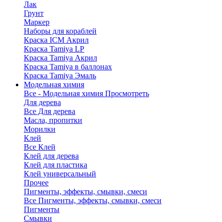
Лак
Грунт
Маркер
Наборы для кораблей
Краска ICM Акрил
Краска Tamiya LP
Краска Tamiya Акрил
Краска Tamiya в баллонах
Краска Tamiya Эмаль
Модельная химия
Все - Модельная химия
Просмотреть
Для дерева
Все Для дерева
Масла, пропитки
Морилки
Клей
Все Клей
Клей для дерева
Клей для пластика
Клей универсальный
Прочее
Пигменты, эффекты, смывки, смеси
Все Пигменты, эффекты, смывки, смеси
Пигменты
Смывки