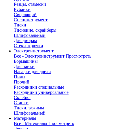
Резцы, стамески
Рубанки
Сверлящий
Специнструмент
Тиски
Тиснение, скрайберы
Шлифовальный
Для диорам
Стеки, крючки
Электроинструмент
Все - Электроинструмент
Просмотреть
Бормашины
Для пайки
Насадки для дрели
Пилы
Прочий
Расходники специальные
Расходники универсальные
Склейка
Станки
Тиски, зажимы
Шлифовальный
Материалы
Все - Материалы
Просмотреть
Дерево