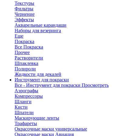
Текстуры
Фильтры
Чернение
Эффекты
Акварельные карандаши
Наборы для везеринга
Еще
Покраска
Все Покраска
Прочее
Растворители
Шпаклевка
Полироли
Жидкости для декалей
Инструмент для покраски
Все - Инструмент для покраски
Просмотреть
Аэрографы
Компрессоры
Шланги
Кисти
Шпатели
Маскирующие ленты
Трафареты
Окрасочные маски универсальные
Окрасочные маски Авиация