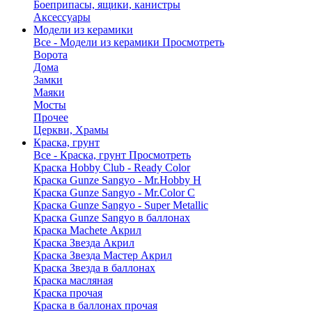
Боеприпасы, ящики, канистры
Аксессуары
Модели из керамики
Все - Модели из керамики
Просмотреть
Ворота
Дома
Замки
Маяки
Мосты
Прочее
Церкви, Храмы
Краска, грунт
Все - Краска, грунт
Просмотреть
Краска Hobby Club - Ready Color
Краска Gunze Sangyo - Mr.Hobby H
Краска Gunze Sangyo - Mr.Color C
Краска Gunze Sangyo - Super Metallic
Краска Gunze Sangyo в баллонах
Краска Machete Акрил
Краска Звезда Акрил
Краска Звезда Мастер Акрил
Краска Звезда в баллонах
Краска масляная
Краска прочая
Краска в баллонах прочая