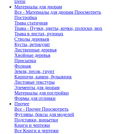
Цепи
Материалы для диорам
Все - Материалы для диорам
Просмотреть
Постройки
Трава статичная
Трава - Пучки, цветы, кочки, полоски, мох
Трава в листах, рулонах
Стволы деревьев
Кусты, ретикулят
Лиственные деревья
Хвойные деревья
Присыпки
Фолиаж
Земля, песок, грунт
Кирпичи, камни, булыжник
Листовые текстуры
Элементы для диорам
Материалы для постройки
Формы для отливки
Прочее
Все - Прочее
Просмотреть
Футляры, боксы для моделей
Подставки, виньетки
Книги и чертежи
Все Книги и чертежи