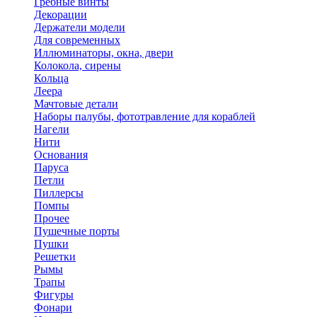
Гребные винты
Декорации
Держатели модели
Для современных
Иллюминаторы, окна, двери
Колокола, сирены
Кольца
Леера
Мачтовые детали
Наборы палубы, фототравление для кораблей
Нагели
Нити
Основания
Паруса
Петли
Пиллерсы
Помпы
Прочее
Пушечные порты
Пушки
Решетки
Рымы
Трапы
Фигуры
Фонари