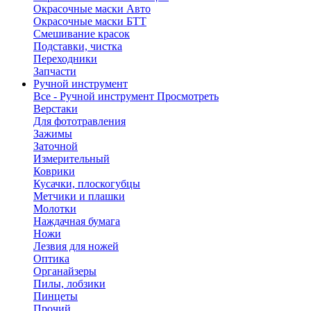
Окрасочные маски Авто
Окрасочные маски БТТ
Смешивание красок
Подставки, чистка
Переходники
Запчасти
Ручной инструмент
Все - Ручной инструмент
Просмотреть
Верстаки
Для фототравления
Зажимы
Заточной
Измерительный
Коврики
Кусачки, плоскогубцы
Метчики и плашки
Молотки
Наждачная бумага
Ножи
Лезвия для ножей
Оптика
Органайзеры
Пилы, лобзики
Пинцеты
Прочий