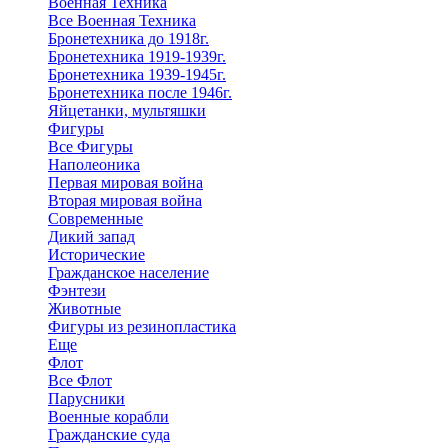
Военная Техника
Все Военная Техника
Бронетехника до 1918г.
Бронетехника 1919-1939г.
Бронетехника 1939-1945г.
Бронетехника после 1946г.
Яйцетанки, мультяшки
Фигуры
Все Фигуры
Наполеоника
Первая мировая война
Вторая мировая война
Современные
Дикий запад
Исторические
Гражданское население
Фэнтези
Животные
Фигуры из резинопластика
Еще
Флот
Все Флот
Парусники
Военные корабли
Гражданские суда