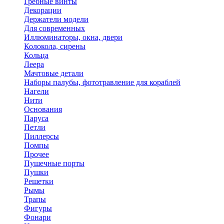
Гребные винты
Декорации
Держатели модели
Для современных
Иллюминаторы, окна, двери
Колокола, сирены
Кольца
Леера
Мачтовые детали
Наборы палубы, фототравление для кораблей
Нагели
Нити
Основания
Паруса
Петли
Пиллерсы
Помпы
Прочее
Пушечные порты
Пушки
Решетки
Рымы
Трапы
Фигуры
Фонари