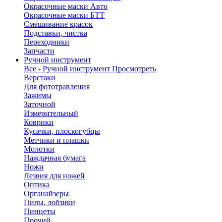
Окрасочные маски Авто
Окрасочные маски БТТ
Смешивание красок
Подставки, чистка
Переходники
Запчасти
Ручной инструмент
Все - Ручной инструмент
Просмотреть
Верстаки
Для фототравления
Зажимы
Заточной
Измерительный
Коврики
Кусачки, плоскогубцы
Метчики и плашки
Молотки
Наждачная бумага
Ножи
Лезвия для ножей
Оптика
Органайзеры
Пилы, лобзики
Пинцеты
Прочий