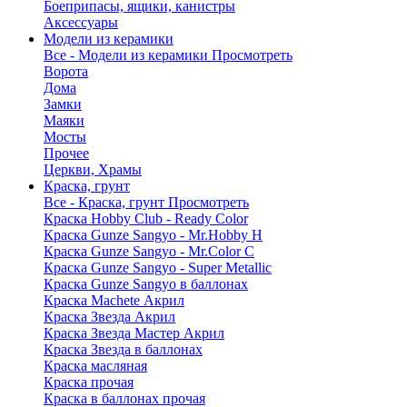
Боеприпасы, ящики, канистры
Аксессуары
Модели из керамики
Все - Модели из керамики
Просмотреть
Ворота
Дома
Замки
Маяки
Мосты
Прочее
Церкви, Храмы
Краска, грунт
Все - Краска, грунт
Просмотреть
Краска Hobby Club - Ready Color
Краска Gunze Sangyo - Mr.Hobby H
Краска Gunze Sangyo - Mr.Color C
Краска Gunze Sangyo - Super Metallic
Краска Gunze Sangyo в баллонах
Краска Machete Акрил
Краска Звезда Акрил
Краска Звезда Мастер Акрил
Краска Звезда в баллонах
Краска масляная
Краска прочая
Краска в баллонах прочая