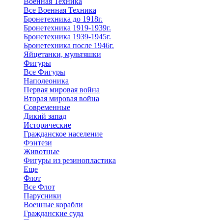
Военная Техника
Все Военная Техника
Бронетехника до 1918г.
Бронетехника 1919-1939г.
Бронетехника 1939-1945г.
Бронетехника после 1946г.
Яйцетанки, мультяшки
Фигуры
Все Фигуры
Наполеоника
Первая мировая война
Вторая мировая война
Современные
Дикий запад
Исторические
Гражданское население
Фэнтези
Животные
Фигуры из резинопластика
Еще
Флот
Все Флот
Парусники
Военные корабли
Гражданские суда