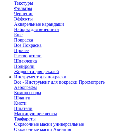
Текстуры
Фильтры
Чернение
Эффекты
Акварельные карандаши
Наборы для везеринга
Еще
Покраска
Все Покраска
Прочее
Растворители
Шпаклевка
Полироли
Жидкости для декалей
Инструмент для покраски
Все - Инструмент для покраски
Просмотреть
Аэрографы
Компрессоры
Шланги
Кисти
Шпатели
Маскирующие ленты
Трафареты
Окрасочные маски универсальные
Окрасочные маски Авиация