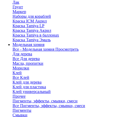
Лак
Грунт
Маркер
Наборы для кораблей
Краска ICM Акрил
Краска Tamiya LP
Краска Tamiya Акрил
Краска Tamiya в баллонах
Краска Tamiya Эмаль
Модельная химия
Все - Модельная химия
Просмотреть
Для дерева
Все Для дерева
Масла, пропитки
Морилки
Клей
Все Клей
Клей для дерева
Клей для пластика
Клей универсальный
Прочее
Пигменты, эффекты, смывки, смеси
Все Пигменты, эффекты, смывки, смеси
Пигменты
Смывки