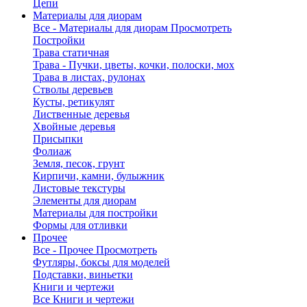
Цепи
Материалы для диорам
Все - Материалы для диорам
Просмотреть
Постройки
Трава статичная
Трава - Пучки, цветы, кочки, полоски, мох
Трава в листах, рулонах
Стволы деревьев
Кусты, ретикулят
Лиственные деревья
Хвойные деревья
Присыпки
Фолиаж
Земля, песок, грунт
Кирпичи, камни, булыжник
Листовые текстуры
Элементы для диорам
Материалы для постройки
Формы для отливки
Прочее
Все - Прочее
Просмотреть
Футляры, боксы для моделей
Подставки, виньетки
Книги и чертежи
Все Книги и чертежи