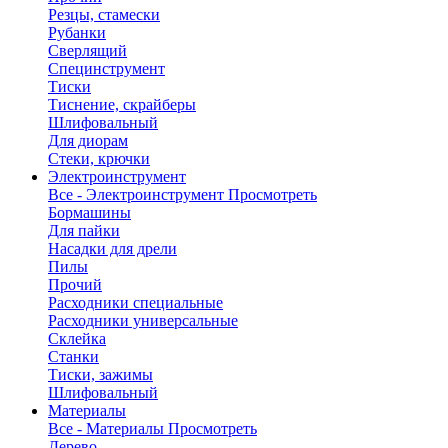
Резцы, стамески
Рубанки
Сверлящий
Специнструмент
Тиски
Тиснение, скрайберы
Шлифовальный
Для диорам
Стеки, крючки
Электроинструмент
Все - Электроинструмент
Просмотреть
Бормашины
Для пайки
Насадки для дрели
Пилы
Прочий
Расходники специальные
Расходники универсальные
Склейка
Станки
Тиски, зажимы
Шлифовальный
Материалы
Все - Материалы
Просмотреть
Дерево