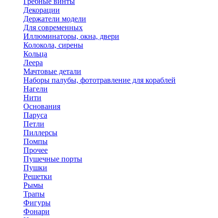
Гребные винты
Декорации
Держатели модели
Для современных
Иллюминаторы, окна, двери
Колокола, сирены
Кольца
Леера
Мачтовые детали
Наборы палубы, фототравление для кораблей
Нагели
Нити
Основания
Паруса
Петли
Пиллерсы
Помпы
Прочее
Пушечные порты
Пушки
Решетки
Рымы
Трапы
Фигуры
Фонари