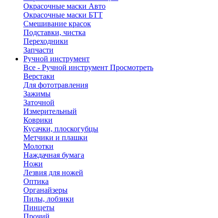
Окрасочные маски Авто
Окрасочные маски БТТ
Смешивание красок
Подставки, чистка
Переходники
Запчасти
Ручной инструмент
Все - Ручной инструмент
Просмотреть
Верстаки
Для фототравления
Зажимы
Заточной
Измерительный
Коврики
Кусачки, плоскогубцы
Метчики и плашки
Молотки
Наждачная бумага
Ножи
Лезвия для ножей
Оптика
Органайзеры
Пилы, лобзики
Пинцеты
Прочий