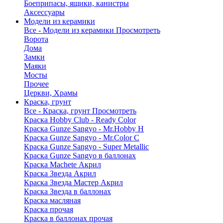
Боеприпасы, ящики, канистры
Аксессуары
Модели из керамики
Все - Модели из керамики
Просмотреть
Ворота
Дома
Замки
Маяки
Мосты
Прочее
Церкви, Храмы
Краска, грунт
Все - Краска, грунт
Просмотреть
Краска Hobby Club - Ready Color
Краска Gunze Sangyo - Mr.Hobby H
Краска Gunze Sangyo - Mr.Color C
Краска Gunze Sangyo - Super Metallic
Краска Gunze Sangyo в баллонах
Краска Machete Акрил
Краска Звезда Акрил
Краска Звезда Мастер Акрил
Краска Звезда в баллонах
Краска масляная
Краска прочая
Краска в баллонах прочая