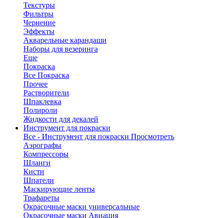
Текстуры
Фильтры
Чернение
Эффекты
Акварельные карандаши
Наборы для везеринга
Еще
Покраска
Все Покраска
Прочее
Растворители
Шпаклевка
Полироли
Жидкости для декалей
Инструмент для покраски
Все - Инструмент для покраски
Просмотреть
Аэрографы
Компрессоры
Шланги
Кисти
Шпатели
Маскирующие ленты
Трафареты
Окрасочные маски универсальные
Окрасочные маски Авиация