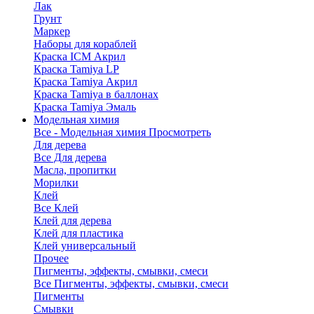
Лак
Грунт
Маркер
Наборы для кораблей
Краска ICM Акрил
Краска Tamiya LP
Краска Tamiya Акрил
Краска Tamiya в баллонах
Краска Tamiya Эмаль
Модельная химия
Все - Модельная химия
Просмотреть
Для дерева
Все Для дерева
Масла, пропитки
Морилки
Клей
Все Клей
Клей для дерева
Клей для пластика
Клей универсальный
Прочее
Пигменты, эффекты, смывки, смеси
Все Пигменты, эффекты, смывки, смеси
Пигменты
Смывки