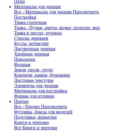
Цепи
Материалы для диорам
Все - Материалы для диорам
Просмотреть
Постройки
Трава статичная
Трава - Пучки, цветы, кочки, полоски, мох
Трава в листах, рулонах
Стволы деревьев
Кусты, ретикулят
Лиственные деревья
Хвойные деревья
Присыпки
Фолиаж
Земля, песок, грунт
Кирпичи, камни, булыжник
Листовые текстуры
Элементы для диорам
Материалы для постройки
Формы для отливки
Прочее
Все - Прочее
Просмотреть
Футляры, боксы для моделей
Подставки, виньетки
Книги и чертежи
Все Книги и чертежи