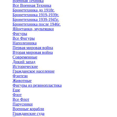
Военная Техника
Все Военная Техника
Бронетехника до 1918г.
Бронетехника 1919-1939г.
Бронетехника 1939-1945г.
Бронетехника после 1946г.
Яйцетанки, мультяшки
Фигуры
Все Фигуры
Наполеоника
Первая мировая война
Вторая мировая война
Современные
Дикий запад
Исторические
Гражданское население
Фэнтези
Животные
Фигуры из резинопластика
Еще
Флот
Все Флот
Парусники
Военные корабли
Гражданские суда