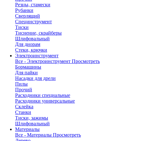
Резцы, стамески
Рубанки
Сверлящий
Специнструмент
Тиски
Тиснение, скрайберы
Шлифовальный
Для диорам
Стеки, крючки
Электроинструмент
Все - Электроинструмент
Просмотреть
Бормашины
Для пайки
Насадки для дрели
Пилы
Прочий
Расходники специальные
Расходники универсальные
Склейка
Станки
Тиски, зажимы
Шлифовальный
Материалы
Все - Материалы
Просмотреть
Дерево