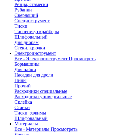
Резцы, стамески
Рубанки
Сверлящий
Специнструмент
Тиски
Тиснение, скрайберы
Шлифовальный
Для диорам
Стеки, крючки
Электроинструмент
Все - Электроинструмент
Просмотреть
Бормашины
Для пайки
Насадки для дрели
Пилы
Прочий
Расходники специальные
Расходники универсальные
Склейка
Станки
Тиски, зажимы
Шлифовальный
Материалы
Все - Материалы
Просмотреть
Дерево