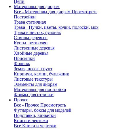
Цепи
Материалы для диорам
Все - Материалы для диорам
Просмотреть
Постройки
Трава статичная
Трава - Пучки, цветы, кочки, полоски, мох
Трава в листах, рулонах
Стволы деревьев
Кусты, ретикулят
Лиственные деревья
Хвойные деревья
Присыпки
Фолиаж
Земля, песок, грунт
Кирпичи, камни, булыжник
Листовые текстуры
Элементы для диорам
Материалы для постройки
Формы для отливки
Прочее
Все - Прочее
Просмотреть
Футляры, боксы для моделей
Подставки, виньетки
Книги и чертежи
Все Книги и чертежи