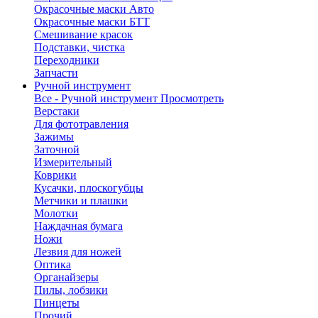
Окрасочные маски Авто
Окрасочные маски БТТ
Смешивание красок
Подставки, чистка
Переходники
Запчасти
Ручной инструмент
Все - Ручной инструмент
Просмотреть
Верстаки
Для фототравления
Зажимы
Заточной
Измерительный
Коврики
Кусачки, плоскогубцы
Метчики и плашки
Молотки
Наждачная бумага
Ножи
Лезвия для ножей
Оптика
Органайзеры
Пилы, лобзики
Пинцеты
Прочий