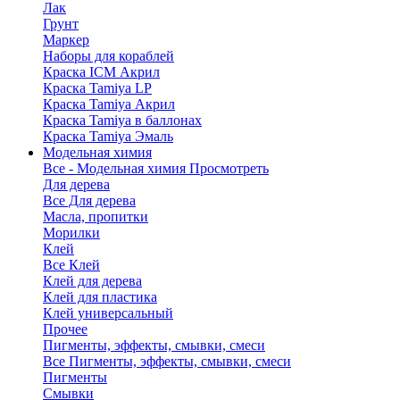
Лак
Грунт
Маркер
Наборы для кораблей
Краска ICM Акрил
Краска Tamiya LP
Краска Tamiya Акрил
Краска Tamiya в баллонах
Краска Tamiya Эмаль
Модельная химия
Все - Модельная химия
Просмотреть
Для дерева
Все Для дерева
Масла, пропитки
Морилки
Клей
Все Клей
Клей для дерева
Клей для пластика
Клей универсальный
Прочее
Пигменты, эффекты, смывки, смеси
Все Пигменты, эффекты, смывки, смеси
Пигменты
Смывки