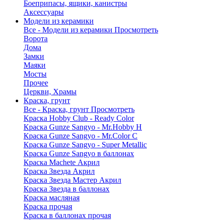
Боеприпасы, ящики, канистры
Аксессуары
Модели из керамики
Все - Модели из керамики
Просмотреть
Ворота
Дома
Замки
Маяки
Мосты
Прочее
Церкви, Храмы
Краска, грунт
Все - Краска, грунт
Просмотреть
Краска Hobby Club - Ready Color
Краска Gunze Sangyo - Mr.Hobby H
Краска Gunze Sangyo - Mr.Color C
Краска Gunze Sangyo - Super Metallic
Краска Gunze Sangyo в баллонах
Краска Machete Акрил
Краска Звезда Акрил
Краска Звезда Мастер Акрил
Краска Звезда в баллонах
Краска масляная
Краска прочая
Краска в баллонах прочая