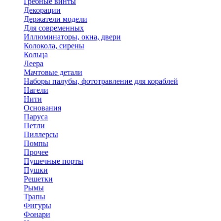
Гребные винты
Декорации
Держатели модели
Для современных
Иллюминаторы, окна, двери
Колокола, сирены
Кольца
Леера
Мачтовые детали
Наборы палубы, фототравление для кораблей
Нагели
Нити
Основания
Паруса
Петли
Пиллерсы
Помпы
Прочее
Пушечные порты
Пушки
Решетки
Рымы
Трапы
Фигуры
Фонари