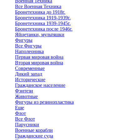
Военная Техника
Все Военная Техника
Бронетехника до 1918г.
Бронетехника 1919-1939г.
Бронетехника 1939-1945г.
Бронетехника после 1946г.
Яйцетанки, мультяшки
Фигуры
Все Фигуры
Наполеоника
Первая мировая война
Вторая мировая война
Современные
Дикий запад
Исторические
Гражданское население
Фэнтези
Животные
Фигуры из резинопластика
Еще
Флот
Все Флот
Парусники
Военные корабли
Гражданские суда