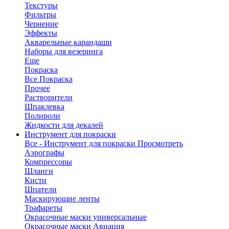
Текстуры
Фильтры
Чернение
Эффекты
Акварельные карандаши
Наборы для везеринга
Еще
Покраска
Все Покраска
Прочее
Растворители
Шпаклевка
Полироли
Жидкости для декалей
Инструмент для покраски
Все - Инструмент для покраски
Просмотреть
Аэрографы
Компрессоры
Шланги
Кисти
Шпатели
Маскирующие ленты
Трафареты
Окрасочные маски универсальные
Окрасочные маски Авиация