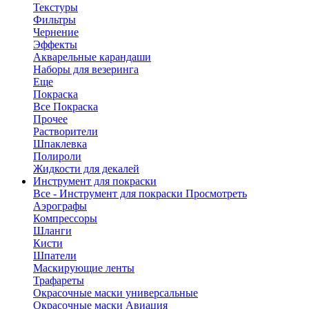
Текстуры
Фильтры
Чернение
Эффекты
Акварельные карандаши
Наборы для везеринга
Еще
Покраска
Все Покраска
Прочее
Растворители
Шпаклевка
Полироли
Жидкости для декалей
Инструмент для покраски
Все - Инструмент для покраски
Просмотреть
Аэрографы
Компрессоры
Шланги
Кисти
Шпатели
Маскирующие ленты
Трафареты
Окрасочные маски универсальные
Окрасочные маски Авиация