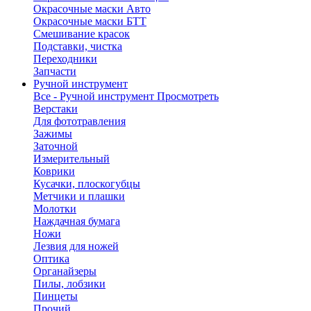
Окрасочные маски Авто
Окрасочные маски БТТ
Смешивание красок
Подставки, чистка
Переходники
Запчасти
Ручной инструмент
Все - Ручной инструмент
Просмотреть
Верстаки
Для фототравления
Зажимы
Заточной
Измерительный
Коврики
Кусачки, плоскогубцы
Метчики и плашки
Молотки
Наждачная бумага
Ножи
Лезвия для ножей
Оптика
Органайзеры
Пилы, лобзики
Пинцеты
Прочий