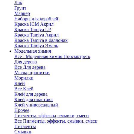
Лак
Грунт
Маркер
Наборы для кораблей
Краска ICM Акрил
Краска Tamiya LP
Краска Tamiya Акрил
Краска Tamiya в баллонах
Краска Tamiya Эмаль
Модельная химия
Все - Модельная химия
Просмотреть
Для дерева
Все Для дерева
Масла, пропитки
Морилки
Клей
Все Клей
Клей для дерева
Клей для пластика
Клей универсальный
Прочее
Пигменты, эффекты, смывки, смеси
Все Пигменты, эффекты, смывки, смеси
Пигменты
Смывки