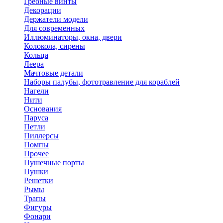
Гребные винты
Декорации
Держатели модели
Для современных
Иллюминаторы, окна, двери
Колокола, сирены
Кольца
Леера
Мачтовые детали
Наборы палубы, фототравление для кораблей
Нагели
Нити
Основания
Паруса
Петли
Пиллерсы
Помпы
Прочее
Пушечные порты
Пушки
Решетки
Рымы
Трапы
Фигуры
Фонари