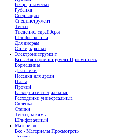
Резцы, стамески
Рубанки
Сверлящий
Специнструмент
Тиски
Тиснение, скрайберы
Шлифовальный
Для диорам
Стеки, крючки
Электроинструмент
Все - Электроинструмент
Просмотреть
Бормашины
Для пайки
Насадки для дрели
Пилы
Прочий
Расходники специальные
Расходники универсальные
Склейка
Станки
Тиски, зажимы
Шлифовальный
Материалы
Все - Материалы
Просмотреть
Дерево