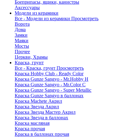
Боеприпасы, ящики, канистры
Аксессуары
Модели из керамики
Все - Модели из керамики
Просмотреть
Ворота
Дома
Замки
Маяки
Мосты
Прочее
Церкви, Храмы
Краска, грунт
Все - Краска, грунт
Просмотреть
Краска Hobby Club - Ready Color
Краска Gunze Sangyo - Mr.Hobby H
Краска Gunze Sangyo - Mr.Color C
Краска Gunze Sangyo - Super Metallic
Краска Gunze Sangyo в баллонах
Краска Machete Акрил
Краска Звезда Акрил
Краска Звезда Мастер Акрил
Краска Звезда в баллонах
Краска масляная
Краска прочая
Краска в баллонах прочая