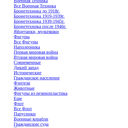
Военная Техника
Все Военная Техника
Бронетехника до 1918г.
Бронетехника 1919-1939г.
Бронетехника 1939-1945г.
Бронетехника после 1946г.
Яйцетанки, мультяшки
Фигуры
Все Фигуры
Наполеоника
Первая мировая война
Вторая мировая война
Современные
Дикий запад
Исторические
Гражданское население
Фэнтези
Животные
Фигуры из резинопластика
Еще
Флот
Все Флот
Парусники
Военные корабли
Гражданские суда