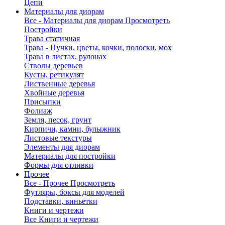
Цепи
Материалы для диорам
Все - Материалы для диорам
Просмотреть
Постройки
Трава статичная
Трава - Пучки, цветы, кочки, полоски, мох
Трава в листах, рулонах
Стволы деревьев
Кусты, ретикулят
Лиственные деревья
Хвойные деревья
Присыпки
Фолиаж
Земля, песок, грунт
Кирпичи, камни, булыжник
Листовые текстуры
Элементы для диорам
Материалы для постройки
Формы для отливки
Прочее
Все - Прочее
Просмотреть
Футляры, боксы для моделей
Подставки, виньетки
Книги и чертежи
Все Книги и чертежи