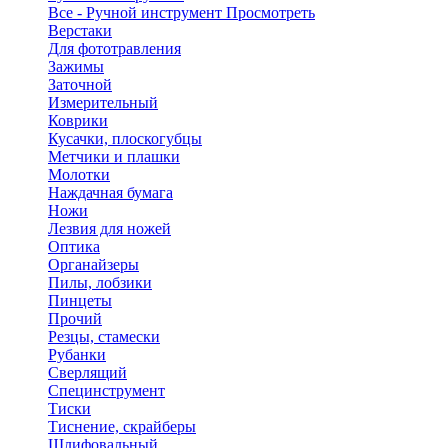
Все - Ручной инструмент
Просмотреть
Верстаки
Для фототравления
Зажимы
Заточной
Измерительный
Коврики
Кусачки, плоскогубцы
Метчики и плашки
Молотки
Наждачная бумага
Ножи
Лезвия для ножей
Оптика
Органайзеры
Пилы, лобзики
Пинцеты
Прочий
Резцы, стамески
Рубанки
Сверлящий
Специнструмент
Тиски
Тиснение, скрайберы
Шлифовальный