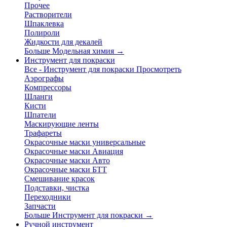
Прочее
Растворители
Шпаклевка
Полироли
Жидкости для декалей
Больше Модельная химия
→
Инструмент для покраски
Все - Инструмент для покраски
Просмотреть
Аэрографы
Компрессоры
Шланги
Кисти
Шпатели
Маскирующие ленты
Трафареты
Окрасочные маски универсальные
Окрасочные маски Авиация
Окрасочные маски Авто
Окрасочные маски БТТ
Смешивание красок
Подставки, чистка
Переходники
Запчасти
Больше Инструмент для покраски
→
Ручной инструмент