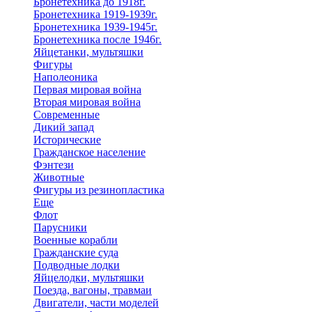
Бронетехника до 1918г.
Бронетехника 1919-1939г.
Бронетехника 1939-1945г.
Бронетехника после 1946г.
Яйцетанки, мультяшки
Фигуры
Наполеоника
Первая мировая война
Вторая мировая война
Современные
Дикий запад
Исторические
Гражданское население
Фэнтези
Животные
Фигуры из резинопластика
Еще
Флот
Парусники
Военные корабли
Гражданские суда
Подводные лодки
Яйцелодки, мультяшки
Поезда, вагоны, травмаи
Двигатели, части моделей