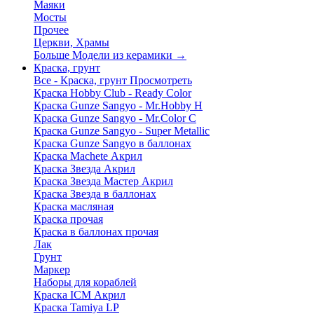
Маяки
Мосты
Прочее
Церкви, Храмы
Больше Модели из керамики
→
Краска, грунт
Все - Краска, грунт
Просмотреть
Краска Hobby Club - Ready Color
Краска Gunze Sangyo - Mr.Hobby H
Краска Gunze Sangyo - Mr.Color C
Краска Gunze Sangyo - Super Metallic
Краска Gunze Sangyo в баллонах
Краска Machete Акрил
Краска Звезда Акрил
Краска Звезда Мастер Акрил
Краска Звезда в баллонах
Краска масляная
Краска прочая
Краска в баллонах прочая
Лак
Грунт
Маркер
Наборы для кораблей
Краска ICM Акрил
Краска Tamiya LP