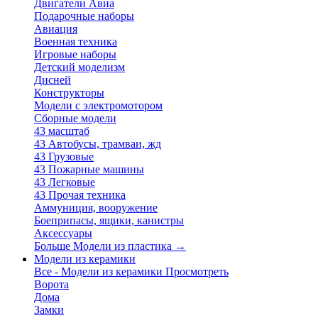
Двигатели Авиа
Подарочные наборы
Авиация
Военная техника
Игровые наборы
Детский моделизм
Дисней
Конструкторы
Модели с электромотором
Сборные модели
43 масштаб
43 Автобусы, трамваи, жд
43 Грузовые
43 Пожарные машины
43 Легковые
43 Прочая техника
Аммуниция, вооружение
Боеприпасы, ящики, канистры
Аксессуары
Больше Модели из пластика
→
Модели из керамики
Все - Модели из керамики
Просмотреть
Ворота
Дома
Замки