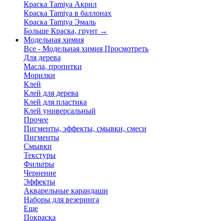
Краска Tamiya Акрил
Краска Tamiya в баллонах
Краска Tamiya Эмаль
Больше Краска, грунт
→
Модельная химия
Все - Модельная химия
Просмотреть
Для дерева
Масла, пропитки
Морилки
Клей
Клей для дерева
Клей для пластика
Клей универсальный
Прочее
Пигменты, эффекты, смывки, смеси
Пигменты
Смывки
Текстуры
Фильтры
Чернение
Эффекты
Акварельные карандаши
Наборы для везеринга
Еще
Покраска