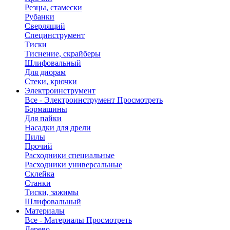
Резцы, стамески
Рубанки
Сверлящий
Специнструмент
Тиски
Тиснение, скрайберы
Шлифовальный
Для диорам
Стеки, крючки
Электроинструмент
Все - Электроинструмент
Просмотреть
Бормашины
Для пайки
Насадки для дрели
Пилы
Прочий
Расходники специальные
Расходники универсальные
Склейка
Станки
Тиски, зажимы
Шлифовальный
Материалы
Все - Материалы
Просмотреть
Дерево