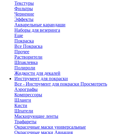
Текстуры
Фильтры
Чернение
Эффекты
Акварельные карандаши
Наборы для везеринга
Еще
Покраска
Все Покраска
Прочее
Растворители
Шпаклевка
Полироли
Жидкости для декалей
Инструмент для покраски
Все - Инструмент для покраски
Просмотреть
Аэрографы
Компрессоры
Шланги
Кисти
Шпатели
Маскирующие ленты
Трафареты
Окрасочные маски универсальные
Окрасочные маски Авиация