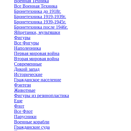
Военная Техника
Все Военная Техника
Бронетехника до 1918г.
Бронетехника 1919-1939г.
Бронетехника 1939-1945г.
Бронетехника после 1946г.
Яйцетанки, мультяшки
Фигуры
Все Фигуры
Наполеоника
Первая мировая война
Вторая мировая война
Современные
Дикий запад
Исторические
Гражданское население
Фэнтези
Животные
Фигуры из резинопластика
Еще
Флот
Все Флот
Парусники
Военные корабли
Гражданские суда