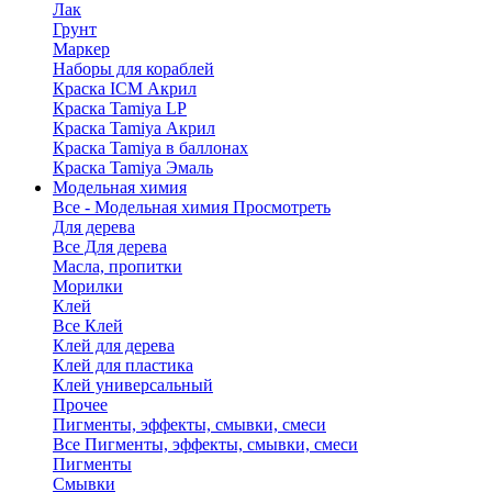
Лак
Грунт
Маркер
Наборы для кораблей
Краска ICM Акрил
Краска Tamiya LP
Краска Tamiya Акрил
Краска Tamiya в баллонах
Краска Tamiya Эмаль
Модельная химия
Все - Модельная химия
Просмотреть
Для дерева
Все Для дерева
Масла, пропитки
Морилки
Клей
Все Клей
Клей для дерева
Клей для пластика
Клей универсальный
Прочее
Пигменты, эффекты, смывки, смеси
Все Пигменты, эффекты, смывки, смеси
Пигменты
Смывки