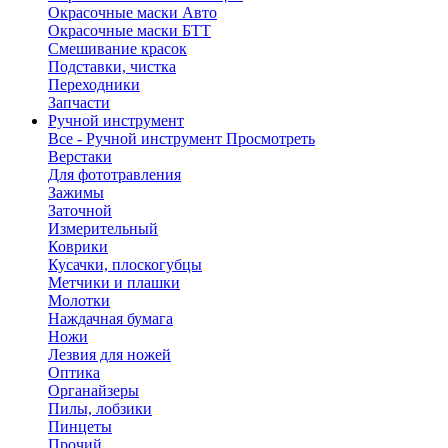
Окрасочные маски Авто
Окрасочные маски БТТ
Смешивание красок
Подставки, чистка
Переходники
Запчасти
Ручной инструмент
Все - Ручной инструмент
Просмотреть
Верстаки
Для фототравления
Зажимы
Заточной
Измерительный
Коврики
Кусачки, плоскогубцы
Метчики и плашки
Молотки
Наждачная бумага
Ножи
Лезвия для ножей
Оптика
Органайзеры
Пилы, лобзики
Пинцеты
Прочий