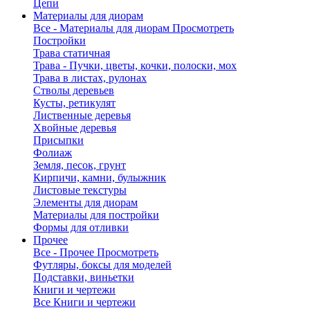
Цепи
Материалы для диорам
Все - Материалы для диорам
Просмотреть
Постройки
Трава статичная
Трава - Пучки, цветы, кочки, полоски, мох
Трава в листах, рулонах
Стволы деревьев
Кусты, ретикулят
Лиственные деревья
Хвойные деревья
Присыпки
Фолиаж
Земля, песок, грунт
Кирпичи, камни, булыжник
Листовые текстуры
Элементы для диорам
Материалы для постройки
Формы для отливки
Прочее
Все - Прочее
Просмотреть
Футляры, боксы для моделей
Подставки, виньетки
Книги и чертежи
Все Книги и чертежи