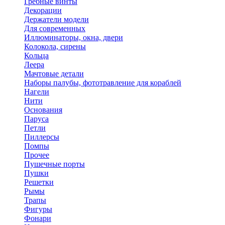
Гребные винты
Декорации
Держатели модели
Для современных
Иллюминаторы, окна, двери
Колокола, сирены
Кольца
Леера
Мачтовые детали
Наборы палубы, фототравление для кораблей
Нагели
Нити
Основания
Паруса
Петли
Пиллерсы
Помпы
Прочее
Пушечные порты
Пушки
Решетки
Рымы
Трапы
Фигуры
Фонари