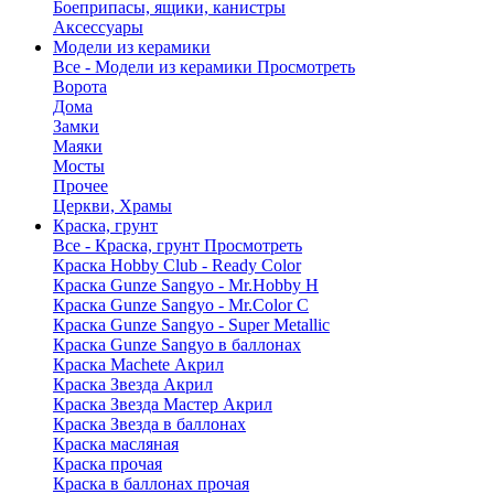
Боеприпасы, ящики, канистры
Аксессуары
Модели из керамики
Все - Модели из керамики
Просмотреть
Ворота
Дома
Замки
Маяки
Мосты
Прочее
Церкви, Храмы
Краска, грунт
Все - Краска, грунт
Просмотреть
Краска Hobby Club - Ready Color
Краска Gunze Sangyo - Mr.Hobby H
Краска Gunze Sangyo - Mr.Color C
Краска Gunze Sangyo - Super Metallic
Краска Gunze Sangyo в баллонах
Краска Machete Акрил
Краска Звезда Акрил
Краска Звезда Мастер Акрил
Краска Звезда в баллонах
Краска масляная
Краска прочая
Краска в баллонах прочая