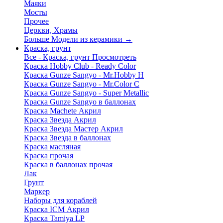
Маяки
Мосты
Прочее
Церкви, Храмы
Больше Модели из керамики
→
Краска, грунт
Все - Краска, грунт
Просмотреть
Краска Hobby Club - Ready Color
Краска Gunze Sangyo - Mr.Hobby H
Краска Gunze Sangyo - Mr.Color C
Краска Gunze Sangyo - Super Metallic
Краска Gunze Sangyo в баллонах
Краска Machete Акрил
Краска Звезда Акрил
Краска Звезда Мастер Акрил
Краска Звезда в баллонах
Краска масляная
Краска прочая
Краска в баллонах прочая
Лак
Грунт
Маркер
Наборы для кораблей
Краска ICM Акрил
Краска Tamiya LP