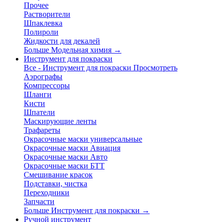
Прочее
Растворители
Шпаклевка
Полироли
Жидкости для декалей
Больше Модельная химия
→
Инструмент для покраски
Все - Инструмент для покраски
Просмотреть
Аэрографы
Компрессоры
Шланги
Кисти
Шпатели
Маскирующие ленты
Трафареты
Окрасочные маски универсальные
Окрасочные маски Авиация
Окрасочные маски Авто
Окрасочные маски БТТ
Смешивание красок
Подставки, чистка
Переходники
Запчасти
Больше Инструмент для покраски
→
Ручной инструмент