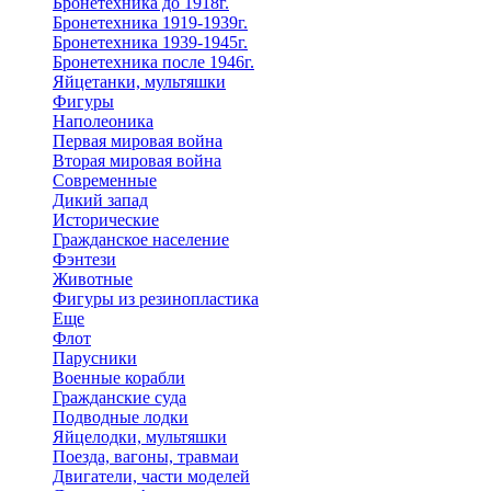
Бронетехника до 1918г.
Бронетехника 1919-1939г.
Бронетехника 1939-1945г.
Бронетехника после 1946г.
Яйцетанки, мультяшки
Фигуры
Наполеоника
Первая мировая война
Вторая мировая война
Современные
Дикий запад
Исторические
Гражданское население
Фэнтези
Животные
Фигуры из резинопластика
Еще
Флот
Парусники
Военные корабли
Гражданские суда
Подводные лодки
Яйцелодки, мультяшки
Поезда, вагоны, травмаи
Двигатели, части моделей