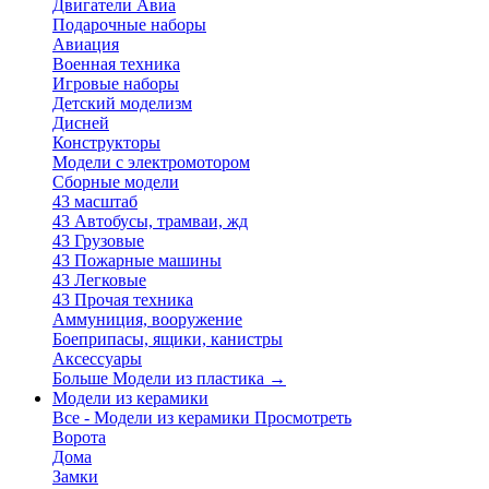
Двигатели Авиа
Подарочные наборы
Авиация
Военная техника
Игровые наборы
Детский моделизм
Дисней
Конструкторы
Модели с электромотором
Сборные модели
43 масштаб
43 Автобусы, трамваи, жд
43 Грузовые
43 Пожарные машины
43 Легковые
43 Прочая техника
Аммуниция, вооружение
Боеприпасы, ящики, канистры
Аксессуары
Больше Модели из пластика
→
Модели из керамики
Все - Модели из керамики
Просмотреть
Ворота
Дома
Замки