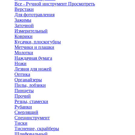
Все - Ручной инструмент
Просмотреть
Верстаки
Для фототравления
Зажимы
Заточной
Измерительный
Коврики
Кусачки, плоскогубцы
Метчики и плашки
Молотки
Наждачная бумага
Ножи
Лезвия для ножей
Оптика
Органайзеры
Пилы, лобзики
Пинцеты
Прочий
Резцы, стамески
Рубанки
Сверлящий
Специнструмент
Тиски
Тиснение, скрайберы
Шлифовальный