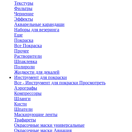
Текстуры
Фильтры
Чернение
Эффекты
Акварельные карандаши
Наборы для везеринга
Еще
Покраска
Все Покраска
Прочее
Растворители
Шпаклевка
Полироли
Жидкости для декалей
Инструмент для покраски
Все - Инструмент для покраски
Просмотреть
Аэрографы
Компрессоры
Шланги
Кисти
Шпатели
Маскирующие ленты
Трафареты
Окрасочные маски универсальные
Окрасочные маски Авиация