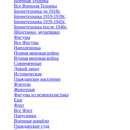
Военная Техника
Все Военная Техника
Бронетехника до 1918г.
Бронетехника 1919-1939г.
Бронетехника 1939-1945г.
Бронетехника после 1946г.
Яйцетанки, мультяшки
Фигуры
Все Фигуры
Наполеоника
Первая мировая война
Вторая мировая война
Современные
Дикий запад
Исторические
Гражданское население
Фэнтези
Животные
Фигуры из резинопластика
Еще
Флот
Все Флот
Парусники
Военные корабли
Гражданские суда