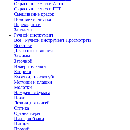
Окрасочные маски Авто
Окрасочные маски БТТ
Смешивание красок
Подставки, чистка
Переходники
Запчасти
Ручной инструмент
Все - Ручной инструмент
Просмотреть
Верстаки
Для фототравления
Зажимы
Заточной
Измерительный
Коврики
Кусачки, плоскогубцы
Метчики и плашки
Молотки
Наждачная бумага
Ножи
Лезвия для ножей
Оптика
Органайзеры
Пилы, лобзики
Пинцеты
Прочий