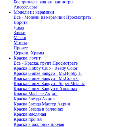
Боеприпасы, ящики, канистры
Аксессуары
Модели из керамики
Все - Модели из керамики
Просмотреть
Ворота
Дома
Замки
Маяки
Мосты
Прочее
Церкви, Храмы
Краска, грунт
Все - Краска, грунт
Просмотреть
Краска Hobby Club - Ready Color
Краска Gunze Sangyo - Mr.Hobby H
Краска Gunze Sangyo - Mr.Color C
Краска Gunze Sangyo - Super Metallic
Краска Gunze Sangyo в баллонах
Краска Machete Акрил
Краска Звезда Акрил
Краска Звезда Мастер Акрил
Краска Звезда в баллонах
Краска масляная
Краска прочая
Краска в баллонах прочая