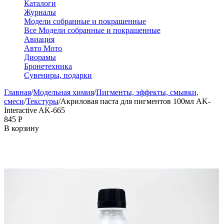
Каталоги
Журналы
Модели собранные и покрашенные
Все Модели собранные и покрашенные
Авиация
Авто Мото
Диорамы
Бронетехника
Сувениры, подарки
Главная
/
Модельная химия
/
Пигменты, эффекты, смывки,
смеси
/
Текстуры
/
Акриловая паста для пигментов 100мл AK-
Interactive AK-665
‍845‍
Р
В корзину