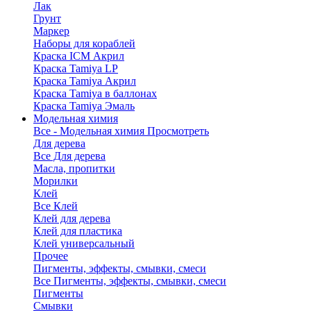
Лак
Грунт
Маркер
Наборы для кораблей
Краска ICM Акрил
Краска Tamiya LP
Краска Tamiya Акрил
Краска Tamiya в баллонах
Краска Tamiya Эмаль
Модельная химия
Все - Модельная химия
Просмотреть
Для дерева
Все Для дерева
Масла, пропитки
Морилки
Клей
Все Клей
Клей для дерева
Клей для пластика
Клей универсальный
Прочее
Пигменты, эффекты, смывки, смеси
Все Пигменты, эффекты, смывки, смеси
Пигменты
Смывки