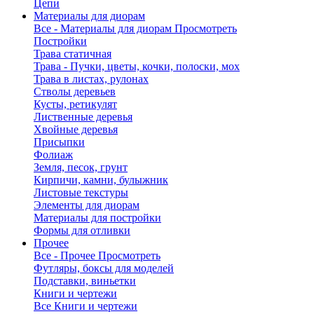
Цепи
Материалы для диорам
Все - Материалы для диорам
Просмотреть
Постройки
Трава статичная
Трава - Пучки, цветы, кочки, полоски, мох
Трава в листах, рулонах
Стволы деревьев
Кусты, ретикулят
Лиственные деревья
Хвойные деревья
Присыпки
Фолиаж
Земля, песок, грунт
Кирпичи, камни, булыжник
Листовые текстуры
Элементы для диорам
Материалы для постройки
Формы для отливки
Прочее
Все - Прочее
Просмотреть
Футляры, боксы для моделей
Подставки, виньетки
Книги и чертежи
Все Книги и чертежи