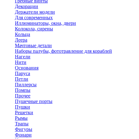
Гребные винты
Декорации
Держатели модели
Для современных
Иллюминаторы, окна, двери
Колокола, сирены
Кольца
Леера
Мачтовые детали
Наборы палубы, фототравление для кораблей
Нагели
Нити
Основания
Паруса
Петли
Пиллерсы
Помпы
Прочее
Пушечные порты
Пушки
Решетки
Рымы
Трапы
Фигуры
Фонари