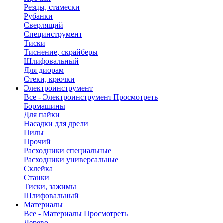
Резцы, стамески
Рубанки
Сверлящий
Специнструмент
Тиски
Тиснение, скрайберы
Шлифовальный
Для диорам
Стеки, крючки
Электроинструмент
Все - Электроинструмент
Просмотреть
Бормашины
Для пайки
Насадки для дрели
Пилы
Прочий
Расходники специальные
Расходники универсальные
Склейка
Станки
Тиски, зажимы
Шлифовальный
Материалы
Все - Материалы
Просмотреть
Дерево