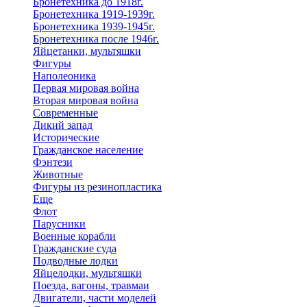
Бронетехника до 1918г.
Бронетехника 1919-1939г.
Бронетехника 1939-1945г.
Бронетехника после 1946г.
Яйцетанки, мультяшки
Фигуры
Наполеоника
Первая мировая война
Вторая мировая война
Современные
Дикий запад
Исторические
Гражданское население
Фэнтези
Животные
Фигуры из резинопластика
Еще
Флот
Парусники
Военные корабли
Гражданские суда
Подводные лодки
Яйцелодки, мультяшки
Поезда, вагоны, травмаи
Двигатели, части моделей