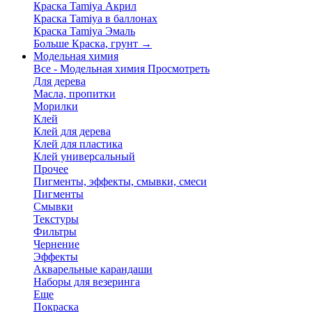
Краска Tamiya Акрил
Краска Tamiya в баллонах
Краска Tamiya Эмаль
Больше Краска, грунт
→
Модельная химия
Все - Модельная химия
Просмотреть
Для дерева
Масла, пропитки
Морилки
Клей
Клей для дерева
Клей для пластика
Клей универсальный
Прочее
Пигменты, эффекты, смывки, смеси
Пигменты
Смывки
Текстуры
Фильтры
Чернение
Эффекты
Акварельные карандаши
Наборы для везеринга
Еще
Покраска