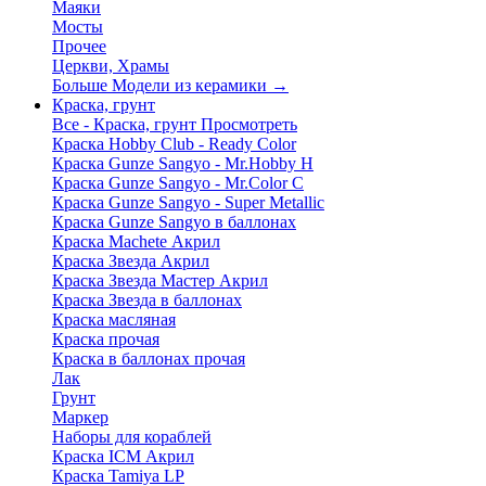
Маяки
Мосты
Прочее
Церкви, Храмы
Больше Модели из керамики
→
Краска, грунт
Все - Краска, грунт
Просмотреть
Краска Hobby Club - Ready Color
Краска Gunze Sangyo - Mr.Hobby H
Краска Gunze Sangyo - Mr.Color C
Краска Gunze Sangyo - Super Metallic
Краска Gunze Sangyo в баллонах
Краска Machete Акрил
Краска Звезда Акрил
Краска Звезда Мастер Акрил
Краска Звезда в баллонах
Краска масляная
Краска прочая
Краска в баллонах прочая
Лак
Грунт
Маркер
Наборы для кораблей
Краска ICM Акрил
Краска Tamiya LP