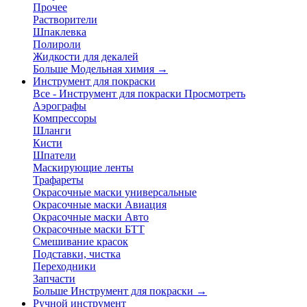
Прочее
Растворители
Шпаклевка
Полироли
Жидкости для декалей
Больше Модельная химия
→
Инструмент для покраски
Все - Инструмент для покраски
Просмотреть
Аэрографы
Компрессоры
Шланги
Кисти
Шпатели
Маскирующие ленты
Трафареты
Окрасочные маски универсальные
Окрасочные маски Авиация
Окрасочные маски Авто
Окрасочные маски БТТ
Смешивание красок
Подставки, чистка
Переходники
Запчасти
Больше Инструмент для покраски
→
Ручной инструмент