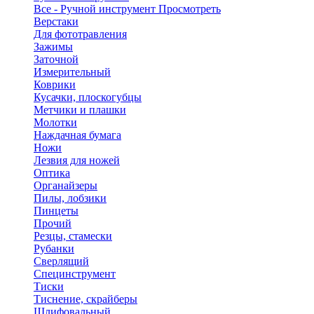
Все - Ручной инструмент
Просмотреть
Верстаки
Для фототравления
Зажимы
Заточной
Измерительный
Коврики
Кусачки, плоскогубцы
Метчики и плашки
Молотки
Наждачная бумага
Ножи
Лезвия для ножей
Оптика
Органайзеры
Пилы, лобзики
Пинцеты
Прочий
Резцы, стамески
Рубанки
Сверлящий
Специнструмент
Тиски
Тиснение, скрайберы
Шлифовальный