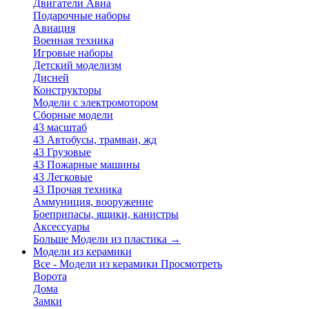
Двигатели Авиа
Подарочные наборы
Авиация
Военная техника
Игровые наборы
Детский моделизм
Дисней
Конструкторы
Модели с электромотором
Сборные модели
43 масштаб
43 Автобусы, трамваи, жд
43 Грузовые
43 Пожарные машины
43 Легковые
43 Прочая техника
Аммуниция, вооружение
Боеприпасы, ящики, канистры
Аксессуары
Больше Модели из пластика
→
Модели из керамики
Все - Модели из керамики
Просмотреть
Ворота
Дома
Замки