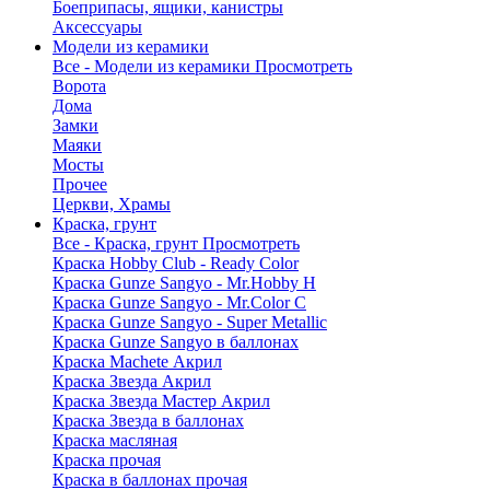
Боеприпасы, ящики, канистры
Аксессуары
Модели из керамики
Все - Модели из керамики
Просмотреть
Ворота
Дома
Замки
Маяки
Мосты
Прочее
Церкви, Храмы
Краска, грунт
Все - Краска, грунт
Просмотреть
Краска Hobby Club - Ready Color
Краска Gunze Sangyo - Mr.Hobby H
Краска Gunze Sangyo - Mr.Color C
Краска Gunze Sangyo - Super Metallic
Краска Gunze Sangyo в баллонах
Краска Machete Акрил
Краска Звезда Акрил
Краска Звезда Мастер Акрил
Краска Звезда в баллонах
Краска масляная
Краска прочая
Краска в баллонах прочая