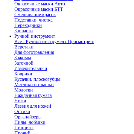
Окрасочные маски Авто
Окрасочные маски БТТ
Смешивание красок
Подставки, чистка
Переходники
Запчасти
Ручной инструмент
Все - Ручной инструмент
Просмотреть
Верстаки
Для фототравления
Зажимы
Заточной
Измерительный
Коврики
Кусачки, плоскогубцы
Метчики и плашки
Молотки
Наждачная бумага
Ножи
Лезвия для ножей
Оптика
Органайзеры
Пилы, лобзики
Пинцеты
Прочий