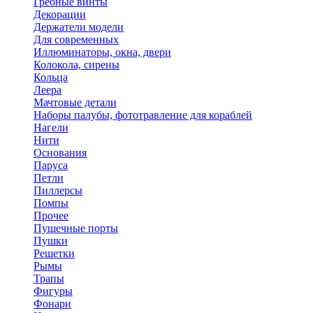
Гребные винты
Декорации
Держатели модели
Для современных
Иллюминаторы, окна, двери
Колокола, сирены
Кольца
Леера
Мачтовые детали
Наборы палубы, фототравление для кораблей
Нагели
Нити
Основания
Паруса
Петли
Пиллерсы
Помпы
Прочее
Пушечные порты
Пушки
Решетки
Рымы
Трапы
Фигуры
Фонари