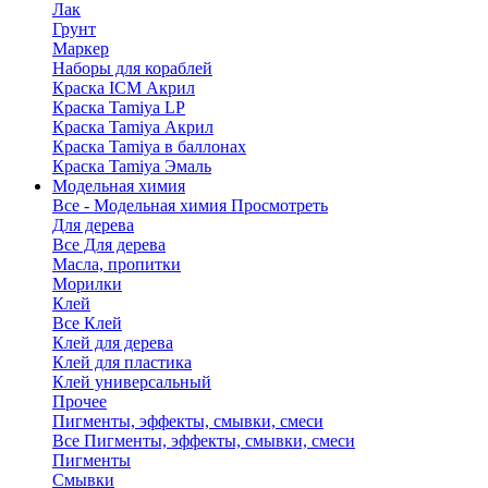
Лак
Грунт
Маркер
Наборы для кораблей
Краска ICM Акрил
Краска Tamiya LP
Краска Tamiya Акрил
Краска Tamiya в баллонах
Краска Tamiya Эмаль
Модельная химия
Все - Модельная химия
Просмотреть
Для дерева
Все Для дерева
Масла, пропитки
Морилки
Клей
Все Клей
Клей для дерева
Клей для пластика
Клей универсальный
Прочее
Пигменты, эффекты, смывки, смеси
Все Пигменты, эффекты, смывки, смеси
Пигменты
Смывки