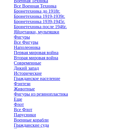
Военная Техника
Все Военная Техника
Бронетехника до 1918г.
Бронетехника 1919-1939г.
Бронетехника 1939-1945г.
Бронетехника после 1946г.
Яйцетанки, мультяшки
Фигуры
Все Фигуры
Наполеоника
Первая мировая война
Вторая мировая война
Современные
Дикий запад
Исторические
Гражданское население
Фэнтези
Животные
Фигуры из резинопластика
Еще
Флот
Все Флот
Парусники
Военные корабли
Гражданские суда