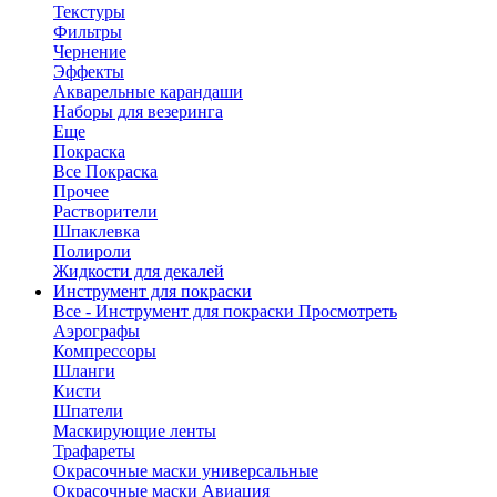
Текстуры
Фильтры
Чернение
Эффекты
Акварельные карандаши
Наборы для везеринга
Еще
Покраска
Все Покраска
Прочее
Растворители
Шпаклевка
Полироли
Жидкости для декалей
Инструмент для покраски
Все - Инструмент для покраски
Просмотреть
Аэрографы
Компрессоры
Шланги
Кисти
Шпатели
Маскирующие ленты
Трафареты
Окрасочные маски универсальные
Окрасочные маски Авиация