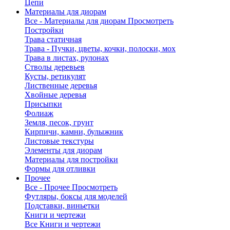
Цепи
Материалы для диорам
Все - Материалы для диорам
Просмотреть
Постройки
Трава статичная
Трава - Пучки, цветы, кочки, полоски, мох
Трава в листах, рулонах
Стволы деревьев
Кусты, ретикулят
Лиственные деревья
Хвойные деревья
Присыпки
Фолиаж
Земля, песок, грунт
Кирпичи, камни, булыжник
Листовые текстуры
Элементы для диорам
Материалы для постройки
Формы для отливки
Прочее
Все - Прочее
Просмотреть
Футляры, боксы для моделей
Подставки, виньетки
Книги и чертежи
Все Книги и чертежи