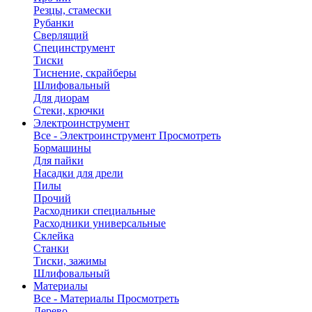
Резцы, стамески
Рубанки
Сверлящий
Специнструмент
Тиски
Тиснение, скрайберы
Шлифовальный
Для диорам
Стеки, крючки
Электроинструмент
Все - Электроинструмент
Просмотреть
Бормашины
Для пайки
Насадки для дрели
Пилы
Прочий
Расходники специальные
Расходники универсальные
Склейка
Станки
Тиски, зажимы
Шлифовальный
Материалы
Все - Материалы
Просмотреть
Дерево