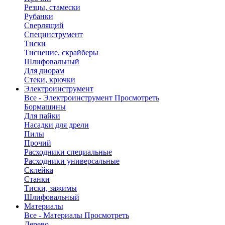
Резцы, стамески
Рубанки
Сверлящий
Специнструмент
Тиски
Тиснение, скрайберы
Шлифовальный
Для диорам
Стеки, крючки
Электроинструмент
Все - Электроинструмент
Просмотреть
Бормашины
Для пайки
Насадки для дрели
Пилы
Прочий
Расходники специальные
Расходники универсальные
Склейка
Станки
Тиски, зажимы
Шлифовальный
Материалы
Все - Материалы
Просмотреть
Дерево