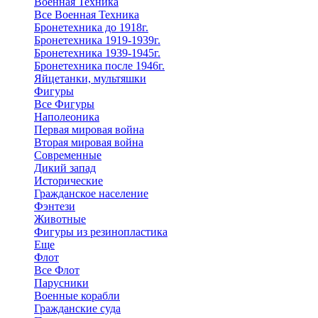
Военная Техника
Все Военная Техника
Бронетехника до 1918г.
Бронетехника 1919-1939г.
Бронетехника 1939-1945г.
Бронетехника после 1946г.
Яйцетанки, мультяшки
Фигуры
Все Фигуры
Наполеоника
Первая мировая война
Вторая мировая война
Современные
Дикий запад
Исторические
Гражданское население
Фэнтези
Животные
Фигуры из резинопластика
Еще
Флот
Все Флот
Парусники
Военные корабли
Гражданские суда