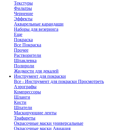
Текстуры
Фильтры
Чернение
Эффекты
Акварельные карандаши
Наборы для везеринга
Еще
Покраска
Все Покраска
Прочее
Растворители
Шпаклевка
Полироли
Жидкости для декалей
Инструмент для покраски
Все - Инструмент для покраски
Просмотреть
Аэрографы
Компрессоры
Шланги
Кисти
Шпатели
Маскирующие ленты
Трафареты
Окрасочные маски универсальные
Окрасочные маски Авиация