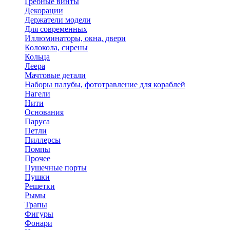
Гребные винты
Декорации
Держатели модели
Для современных
Иллюминаторы, окна, двери
Колокола, сирены
Кольца
Леера
Мачтовые детали
Наборы палубы, фототравление для кораблей
Нагели
Нити
Основания
Паруса
Петли
Пиллерсы
Помпы
Прочее
Пушечные порты
Пушки
Решетки
Рымы
Трапы
Фигуры
Фонари