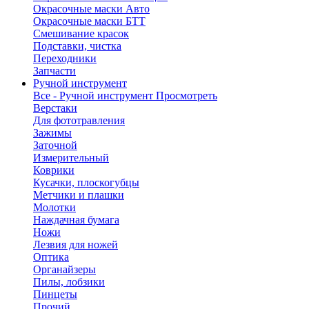
Окрасочные маски Авто
Окрасочные маски БТТ
Смешивание красок
Подставки, чистка
Переходники
Запчасти
Ручной инструмент
Все - Ручной инструмент
Просмотреть
Верстаки
Для фототравления
Зажимы
Заточной
Измерительный
Коврики
Кусачки, плоскогубцы
Метчики и плашки
Молотки
Наждачная бумага
Ножи
Лезвия для ножей
Оптика
Органайзеры
Пилы, лобзики
Пинцеты
Прочий