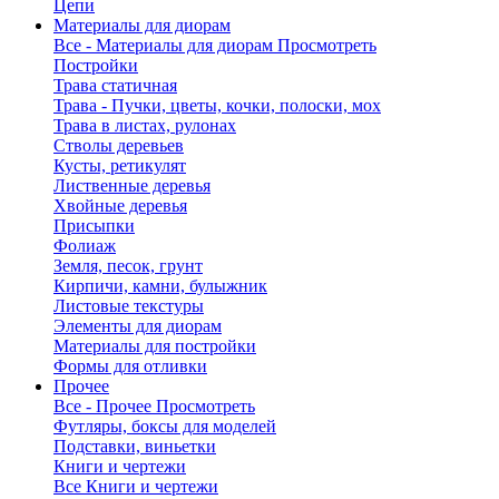
Цепи
Материалы для диорам
Все - Материалы для диорам
Просмотреть
Постройки
Трава статичная
Трава - Пучки, цветы, кочки, полоски, мох
Трава в листах, рулонах
Стволы деревьев
Кусты, ретикулят
Лиственные деревья
Хвойные деревья
Присыпки
Фолиаж
Земля, песок, грунт
Кирпичи, камни, булыжник
Листовые текстуры
Элементы для диорам
Материалы для постройки
Формы для отливки
Прочее
Все - Прочее
Просмотреть
Футляры, боксы для моделей
Подставки, виньетки
Книги и чертежи
Все Книги и чертежи