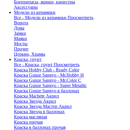
Боеприпасы, ящики, канистры
Аксессуары
Модели из керамики
Все - Модели из керамики
Просмотреть
Ворота
Дома
Замки
Маяки
Мосты
Прочее
Церкви, Храмы
Краска, грунт
Все - Краска, грунт
Просмотреть
Краска Hobby Club - Ready Color
Краска Gunze Sangyo - Mr.Hobby H
Краска Gunze Sangyo - Mr.Color C
Краска Gunze Sangyo - Super Metallic
Краска Gunze Sangyo в баллонах
Краска Machete Акрил
Краска Звезда Акрил
Краска Звезда Мастер Акрил
Краска Звезда в баллонах
Краска масляная
Краска прочая
Краска в баллонах прочая