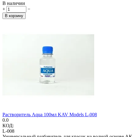
В наличии
+
−
В корзину
Растворитель Aqua 100мл KAV Models L-008
0.0
КОД:
L-008
Универсальный разбавитель для красок на водной основе AK,