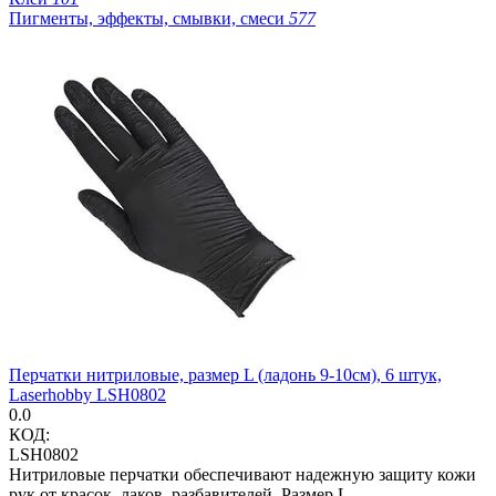
Пигменты, эффекты, смывки, смеси
577
Перчатки нитриловые, размер L (ладонь 9-10см), 6 штук,
Laserhobby LSH0802
0.0
КОД:
LSH0802
Нитриловые перчатки обеспечивают надежную защиту кожи
рук от красок, лаков, разбавителей. Размер L.