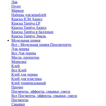
Лак
Грунт
Маркер
Наборы для кораблей
Краска ICM Акрил
Краска Tamiya LP
Краска Tamiya Акрил
Краска Tamiya в баллонах
Краска Tamiya Эмаль
Модельная химия
Все - Модельная химия
Просмотреть
Для дерева
Все Для дерева
Масла, пропитки
Морилки
Клей
Все Клей
Клей для дерева
Клей для пластика
Клей универсальный
Прочее
Пигменты, эффекты, смывки, смеси
Все Пигменты, эффекты, смывки, смеси
Пигменты
Смывки