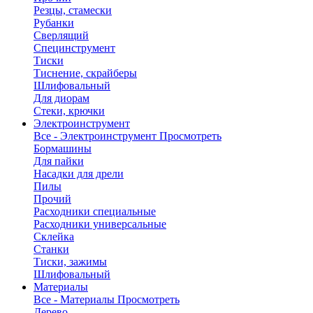
Резцы, стамески
Рубанки
Сверлящий
Специнструмент
Тиски
Тиснение, скрайберы
Шлифовальный
Для диорам
Стеки, крючки
Электроинструмент
Все - Электроинструмент
Просмотреть
Бормашины
Для пайки
Насадки для дрели
Пилы
Прочий
Расходники специальные
Расходники универсальные
Склейка
Станки
Тиски, зажимы
Шлифовальный
Материалы
Все - Материалы
Просмотреть
Дерево