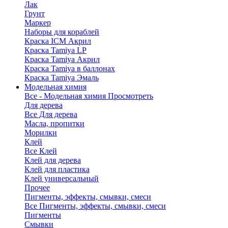
Лак
Грунт
Маркер
Наборы для кораблей
Краска ICM Акрил
Краска Tamiya LP
Краска Tamiya Акрил
Краска Tamiya в баллонах
Краска Tamiya Эмаль
Модельная химия
Все - Модельная химия
Просмотреть
Для дерева
Все Для дерева
Масла, пропитки
Морилки
Клей
Все Клей
Клей для дерева
Клей для пластика
Клей универсальный
Прочее
Пигменты, эффекты, смывки, смеси
Все Пигменты, эффекты, смывки, смеси
Пигменты
Смывки