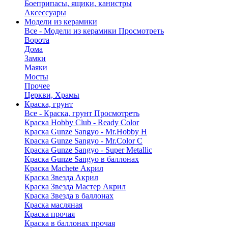
Боеприпасы, ящики, канистры
Аксессуары
Модели из керамики
Все - Модели из керамики
Просмотреть
Ворота
Дома
Замки
Маяки
Мосты
Прочее
Церкви, Храмы
Краска, грунт
Все - Краска, грунт
Просмотреть
Краска Hobby Club - Ready Color
Краска Gunze Sangyo - Mr.Hobby H
Краска Gunze Sangyo - Mr.Color C
Краска Gunze Sangyo - Super Metallic
Краска Gunze Sangyo в баллонах
Краска Machete Акрил
Краска Звезда Акрил
Краска Звезда Мастер Акрил
Краска Звезда в баллонах
Краска масляная
Краска прочая
Краска в баллонах прочая