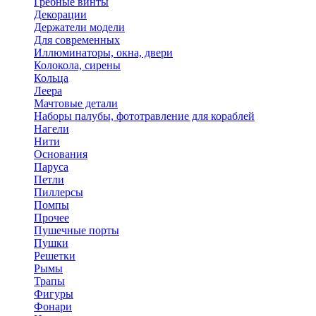
Гребные винты
Декорации
Держатели модели
Для современных
Иллюминаторы, окна, двери
Колокола, сирены
Кольца
Леера
Мачтовые детали
Наборы палубы, фототравление для кораблей
Нагели
Нити
Основания
Паруса
Петли
Пиллерсы
Помпы
Прочее
Пушечные порты
Пушки
Решетки
Рымы
Трапы
Фигуры
Фонари