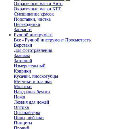
Окрасочные маски Авто
Окрасочные маски БТТ
Смешивание красок
Подставки, чистка
Переходники
Запчасти
Ручной инструмент
Все - Ручной инструмент
Просмотреть
Верстаки
Для фототравления
Зажимы
Заточной
Измерительный
Коврики
Кусачки, плоскогубцы
Метчики и плашки
Молотки
Наждачная бумага
Ножи
Лезвия для ножей
Оптика
Органайзеры
Пилы, лобзики
Пинцеты
Прочий