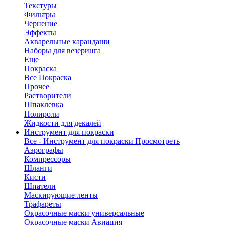
Текстуры
Фильтры
Чернение
Эффекты
Акварельные карандаши
Наборы для везеринга
Еще
Покраска
Все Покраска
Прочее
Растворители
Шпаклевка
Полироли
Жидкости для декалей
Инструмент для покраски
Все - Инструмент для покраски
Просмотреть
Аэрографы
Компрессоры
Шланги
Кисти
Шпатели
Маскирующие ленты
Трафареты
Окрасочные маски универсальные
Окрасочные маски Авиация