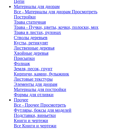
Цепи
Материалы для диорам
Все - Материалы для диорам
Просмотреть
Постройки
Трава статичная
Трава - Пучки, цветы, кочки, полоски, мох
Трава в листах, рулонах
Стволы деревьев
Кусты, ретикулят
Лиственные деревья
Хвойные деревья
Присыпки
Фолиаж
Земля, песок, грунт
Кирпичи, камни, булыжник
Листовые текстуры
Элементы для диорам
Материалы для постройки
Формы для отливки
Прочее
Все - Прочее
Просмотреть
Футляры, боксы для моделей
Подставки, виньетки
Книги и чертежи
Все Книги и чертежи