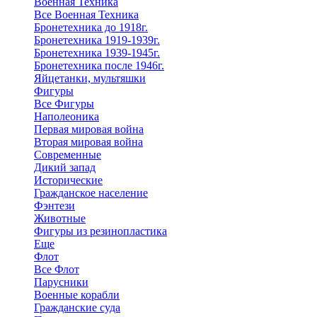
Военная Техника
Все Военная Техника
Бронетехника до 1918г.
Бронетехника 1919-1939г.
Бронетехника 1939-1945г.
Бронетехника после 1946г.
Яйцетанки, мультяшки
Фигуры
Все Фигуры
Наполеоника
Первая мировая война
Вторая мировая война
Современные
Дикий запад
Исторические
Гражданское население
Фэнтези
Животные
Фигуры из резинопластика
Еще
Флот
Все Флот
Парусники
Военные корабли
Гражданские суда