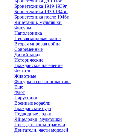
Бронетехника до 1918г.
Бронетехника 1919-1939г.
Бронетехника 1939-1945г.
Бронетехника после 1946г.
Яйцетанки, мультяшки
Фигуры
Наполеоника
Первая мировая война
Вторая мировая война
Современные
Дикий запад
Исторические
Гражданское население
Фэнтези
Животные
Фигуры из резинопластика
Еще
Флот
Парусники
Военные корабли
Гражданские суда
Подводные лодки
Яйцелодки, мультяшки
Поезда, вагоны, травмаи
Двигатели, части моделей