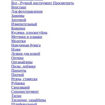
Все - Ручной инструмент
Просмотреть
Верстаки
Для фототравления
Зажимы
Заточной
Измерительный
Коврики
Кусачки, плоскогубцы
Метчики и плашки
Молотки
Наждачная бумага
Ножи
Лезвия для ножей
Оптика
Органайзеры
Пилы, лобзики
Пинцеты
Прочий
Резцы, стамески
Рубанки
Сверлящий
Специнструмент
Тиски
Тиснение, скрайберы
Шлифовальный