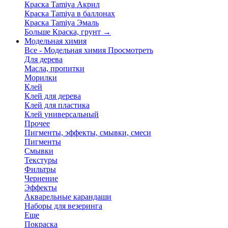
Краска Tamiya Акрил
Краска Tamiya в баллонах
Краска Tamiya Эмаль
Больше Краска, грунт
→
Модельная химия
Все - Модельная химия
Просмотреть
Для дерева
Масла, пропитки
Морилки
Клей
Клей для дерева
Клей для пластика
Клей универсальный
Прочее
Пигменты, эффекты, смывки, смеси
Пигменты
Смывки
Текстуры
Фильтры
Чернение
Эффекты
Акварельные карандаши
Наборы для везеринга
Еще
Покраска