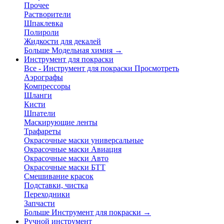
Прочее
Растворители
Шпаклевка
Полироли
Жидкости для декалей
Больше Модельная химия
→
Инструмент для покраски
Все - Инструмент для покраски
Просмотреть
Аэрографы
Компрессоры
Шланги
Кисти
Шпатели
Маскирующие ленты
Трафареты
Окрасочные маски универсальные
Окрасочные маски Авиация
Окрасочные маски Авто
Окрасочные маски БТТ
Смешивание красок
Подставки, чистка
Переходники
Запчасти
Больше Инструмент для покраски
→
Ручной инструмент