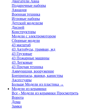
Двигатели Авиа
Подарочные наборы
Авиация
Военная техника
Игровые наборы
Детский моделизм
Дисней
Конструкторы
Модели с электромотором
Сборные модели
43 масштаб
43 Автобусы, трамваи, жд
43 Грузовые
43 Пожарные машины
43 Легковые
43 Прочая техника
Аммуниция, вооружение
Боеприпасы, ящики, канистры
Аксессуары
Больше Модели из пластика
→
Модели из керамики
Все - Модели из керамики
Просмотреть
Ворота
Дома
Замки