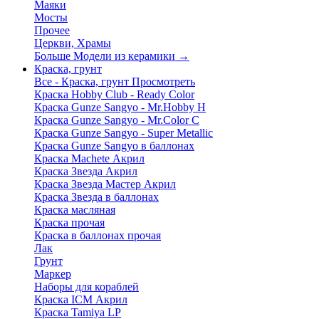
Маяки
Мосты
Прочее
Церкви, Храмы
Больше Модели из керамики
→
Краска, грунт
Все - Краска, грунт
Просмотреть
Краска Hobby Club - Ready Color
Краска Gunze Sangyo - Mr.Hobby H
Краска Gunze Sangyo - Mr.Color C
Краска Gunze Sangyo - Super Metallic
Краска Gunze Sangyo в баллонах
Краска Machete Акрил
Краска Звезда Акрил
Краска Звезда Мастер Акрил
Краска Звезда в баллонах
Краска масляная
Краска прочая
Краска в баллонах прочая
Лак
Грунт
Маркер
Наборы для кораблей
Краска ICM Акрил
Краска Tamiya LP