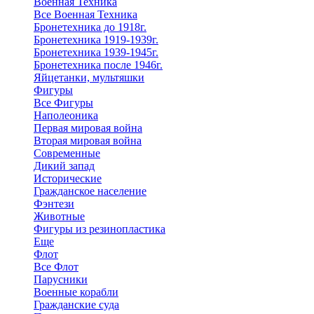
Военная Техника
Все Военная Техника
Бронетехника до 1918г.
Бронетехника 1919-1939г.
Бронетехника 1939-1945г.
Бронетехника после 1946г.
Яйцетанки, мультяшки
Фигуры
Все Фигуры
Наполеоника
Первая мировая война
Вторая мировая война
Современные
Дикий запад
Исторические
Гражданское население
Фэнтези
Животные
Фигуры из резинопластика
Еще
Флот
Все Флот
Парусники
Военные корабли
Гражданские суда