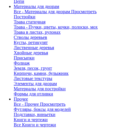
Цепи
Материалы для диорам
Все - Материалы для диорам
Просмотреть
Постройки
Трава статичная
Трава - Пучки, цветы, кочки, полоски, мох
Трава в листах, рулонах
Стволы деревьев
Кусты, ретикулят
Лиственные деревья
Хвойные деревья
Присыпки
Фолиаж
Земля, песок, грунт
Кирпичи, камни, булыжник
Листовые текстуры
Элементы для диорам
Материалы для постройки
Формы для отливки
Прочее
Все - Прочее
Просмотреть
Футляры, боксы для моделей
Подставки, виньетки
Книги и чертежи
Все Книги и чертежи