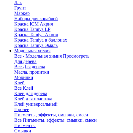
Лак
Грунт
Маркер
Наборы для кораблей
Краска ICM Акрил
Краска Tamiya LP
Краска Tamiya Акрил
Краска Tamiya в баллонах
Краска Tamiya Эмаль
Модельная химия
Все - Модельная химия
Просмотреть
Для дерева
Все Для дерева
Масла, пропитки
Морилки
Клей
Все Клей
Клей для дерева
Клей для пластика
Клей универсальный
Прочее
Пигменты, эффекты, смывки, смеси
Все Пигменты, эффекты, смывки, смеси
Пигменты
Смывки