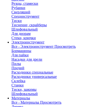
Резцы, стамески
Рубанки
Сверлящий
Специнструмент
Тиски
Тиснение, скрайберы
Шлифовальный
Для диорам
Стеки, крючки
Электроинструмент
Все - Электроинструмент
Просмотреть
Бормашины
Для пайки
Насадки для дрели
Пилы
Прочий
Расходники специальные
Расходники универсальные
Склейка
Станки
Тиски, зажимы
Шлифовальный
Материалы
Все - Материалы
Просмотреть
Дерево