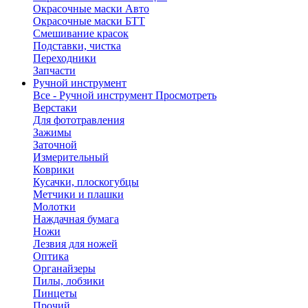
Окрасочные маски Авто
Окрасочные маски БТТ
Смешивание красок
Подставки, чистка
Переходники
Запчасти
Ручной инструмент
Все - Ручной инструмент
Просмотреть
Верстаки
Для фототравления
Зажимы
Заточной
Измерительный
Коврики
Кусачки, плоскогубцы
Метчики и плашки
Молотки
Наждачная бумага
Ножи
Лезвия для ножей
Оптика
Органайзеры
Пилы, лобзики
Пинцеты
Прочий