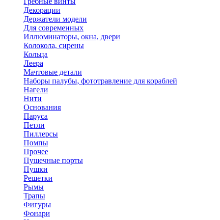
Гребные винты
Декорации
Держатели модели
Для современных
Иллюминаторы, окна, двери
Колокола, сирены
Кольца
Леера
Мачтовые детали
Наборы палубы, фототравление для кораблей
Нагели
Нити
Основания
Паруса
Петли
Пиллерсы
Помпы
Прочее
Пушечные порты
Пушки
Решетки
Рымы
Трапы
Фигуры
Фонари