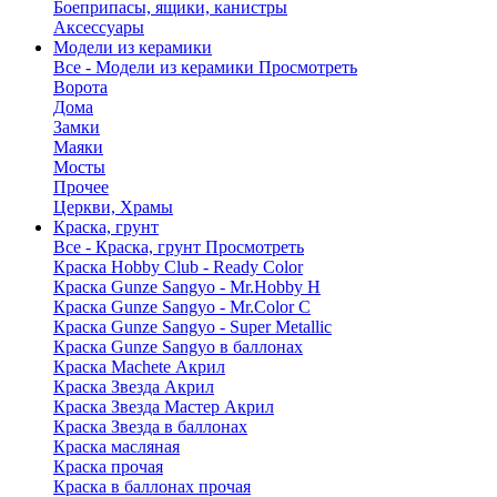
Боеприпасы, ящики, канистры
Аксессуары
Модели из керамики
Все - Модели из керамики
Просмотреть
Ворота
Дома
Замки
Маяки
Мосты
Прочее
Церкви, Храмы
Краска, грунт
Все - Краска, грунт
Просмотреть
Краска Hobby Club - Ready Color
Краска Gunze Sangyo - Mr.Hobby H
Краска Gunze Sangyo - Mr.Color C
Краска Gunze Sangyo - Super Metallic
Краска Gunze Sangyo в баллонах
Краска Machete Акрил
Краска Звезда Акрил
Краска Звезда Мастер Акрил
Краска Звезда в баллонах
Краска масляная
Краска прочая
Краска в баллонах прочая