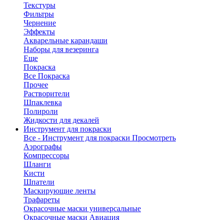
Текстуры
Фильтры
Чернение
Эффекты
Акварельные карандаши
Наборы для везеринга
Еще
Покраска
Все Покраска
Прочее
Растворители
Шпаклевка
Полироли
Жидкости для декалей
Инструмент для покраски
Все - Инструмент для покраски
Просмотреть
Аэрографы
Компрессоры
Шланги
Кисти
Шпатели
Маскирующие ленты
Трафареты
Окрасочные маски универсальные
Окрасочные маски Авиация