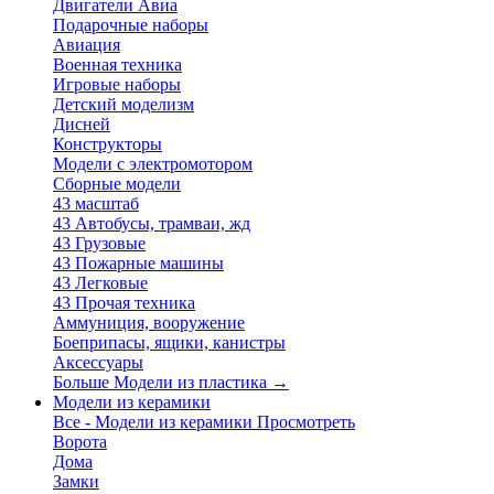
Двигатели Авиа
Подарочные наборы
Авиация
Военная техника
Игровые наборы
Детский моделизм
Дисней
Конструкторы
Модели с электромотором
Сборные модели
43 масштаб
43 Автобусы, трамваи, жд
43 Грузовые
43 Пожарные машины
43 Легковые
43 Прочая техника
Аммуниция, вооружение
Боеприпасы, ящики, канистры
Аксессуары
Больше Модели из пластика
→
Модели из керамики
Все - Модели из керамики
Просмотреть
Ворота
Дома
Замки