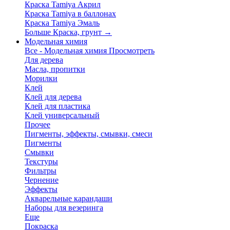
Краска Tamiya Акрил
Краска Tamiya в баллонах
Краска Tamiya Эмаль
Больше Краска, грунт
→
Модельная химия
Все - Модельная химия
Просмотреть
Для дерева
Масла, пропитки
Морилки
Клей
Клей для дерева
Клей для пластика
Клей универсальный
Прочее
Пигменты, эффекты, смывки, смеси
Пигменты
Смывки
Текстуры
Фильтры
Чернение
Эффекты
Акварельные карандаши
Наборы для везеринга
Еще
Покраска