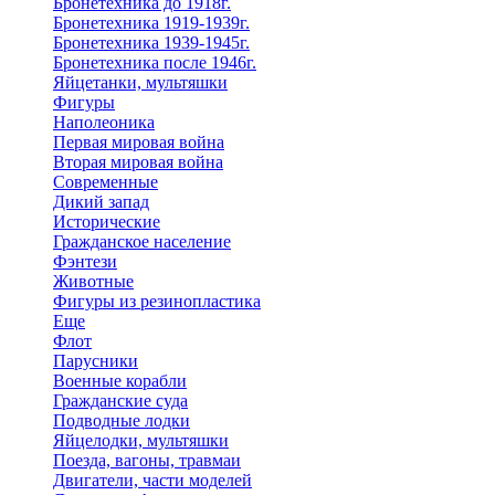
Бронетехника до 1918г.
Бронетехника 1919-1939г.
Бронетехника 1939-1945г.
Бронетехника после 1946г.
Яйцетанки, мультяшки
Фигуры
Наполеоника
Первая мировая война
Вторая мировая война
Современные
Дикий запад
Исторические
Гражданское население
Фэнтези
Животные
Фигуры из резинопластика
Еще
Флот
Парусники
Военные корабли
Гражданские суда
Подводные лодки
Яйцелодки, мультяшки
Поезда, вагоны, травмаи
Двигатели, части моделей