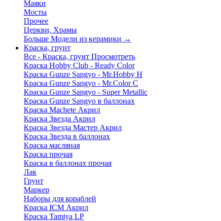
Маяки
Мосты
Прочее
Церкви, Храмы
Больше Модели из керамики
→
Краска, грунт
Все - Краска, грунт
Просмотреть
Краска Hobby Club - Ready Color
Краска Gunze Sangyo - Mr.Hobby H
Краска Gunze Sangyo - Mr.Color C
Краска Gunze Sangyo - Super Metallic
Краска Gunze Sangyo в баллонах
Краска Machete Акрил
Краска Звезда Акрил
Краска Звезда Мастер Акрил
Краска Звезда в баллонах
Краска масляная
Краска прочая
Краска в баллонах прочая
Лак
Грунт
Маркер
Наборы для кораблей
Краска ICM Акрил
Краска Tamiya LP