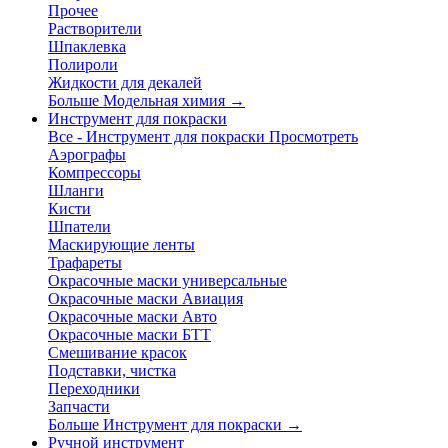
Прочее
Растворители
Шпаклевка
Полироли
Жидкости для декалей
Больше Модельная химия
→
Инструмент для покраски
Все - Инструмент для покраски
Просмотреть
Аэрографы
Компрессоры
Шланги
Кисти
Шпатели
Маскирующие ленты
Трафареты
Окрасочные маски универсальные
Окрасочные маски Авиация
Окрасочные маски Авто
Окрасочные маски БТТ
Смешивание красок
Подставки, чистка
Переходники
Запчасти
Больше Инструмент для покраски
→
Ручной инструмент