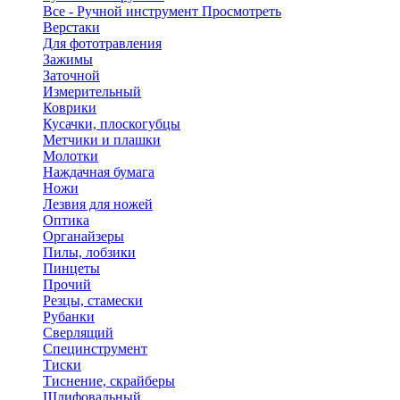
Все - Ручной инструмент
Просмотреть
Верстаки
Для фототравления
Зажимы
Заточной
Измерительный
Коврики
Кусачки, плоскогубцы
Метчики и плашки
Молотки
Наждачная бумага
Ножи
Лезвия для ножей
Оптика
Органайзеры
Пилы, лобзики
Пинцеты
Прочий
Резцы, стамески
Рубанки
Сверлящий
Специнструмент
Тиски
Тиснение, скрайберы
Шлифовальный