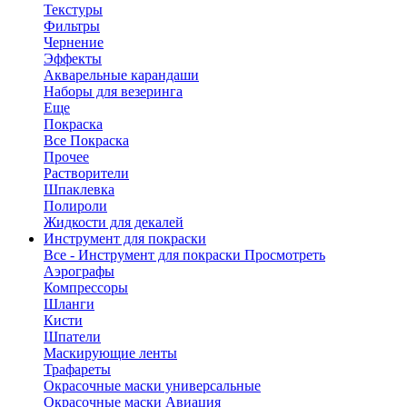
Текстуры
Фильтры
Чернение
Эффекты
Акварельные карандаши
Наборы для везеринга
Еще
Покраска
Все Покраска
Прочее
Растворители
Шпаклевка
Полироли
Жидкости для декалей
Инструмент для покраски
Все - Инструмент для покраски
Просмотреть
Аэрографы
Компрессоры
Шланги
Кисти
Шпатели
Маскирующие ленты
Трафареты
Окрасочные маски универсальные
Окрасочные маски Авиация