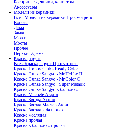
Боеприпасы, ящики, канистры
Аксессуары
Модели из керамики
Все - Модели из керамики
Просмотреть
Ворота
Дома
Замки
Маяки
Мосты
Прочее
Церкви, Храмы
Краска, грунт
Все - Краска, грунт
Просмотреть
Краска Hobby Club - Ready Color
Краска Gunze Sangyo - Mr.Hobby H
Краска Gunze Sangyo - Mr.Color C
Краска Gunze Sangyo - Super Metallic
Краска Gunze Sangyo в баллонах
Краска Machete Акрил
Краска Звезда Акрил
Краска Звезда Мастер Акрил
Краска Звезда в баллонах
Краска масляная
Краска прочая
Краска в баллонах прочая