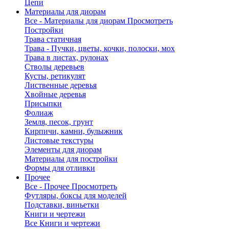
Цепи
Материалы для диорам
Все - Материалы для диорам
Просмотреть
Постройки
Трава статичная
Трава - Пучки, цветы, кочки, полоски, мох
Трава в листах, рулонах
Стволы деревьев
Кусты, ретикулят
Лиственные деревья
Хвойные деревья
Присыпки
Фолиаж
Земля, песок, грунт
Кирпичи, камни, булыжник
Листовые текстуры
Элементы для диорам
Материалы для постройки
Формы для отливки
Прочее
Все - Прочее
Просмотреть
Футляры, боксы для моделей
Подставки, виньетки
Книги и чертежи
Все Книги и чертежи