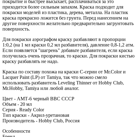
покрытие и быстрее высыхает, расплачиваться за это
приходится более сильным запахом. Краска подходит для
покраски моделей из пластика, дерева, металла. На пластик
краска прекрасно ложится без грунта. Перед нанесением на
другие поверхности желательно предварительно загрунтовать
поверхность.
Для покраски аэрографом краску разбавляют в пропорции
1:0,2 (на 1 мл краски 0,2 мл разбавителя), давление 0,8-1,2 атм.
Если появляется "шагрень" добавьте разбавителя, если краска
получилась очень прозрачная, то краски. Для покраски кистью
краску разбавлять не надо.
Краска по составу похожа на краски C-серии от Mr.Color и
Lacquer Paint (LP) от Tamiya, так что можно смело
использовать разбавитель Leveling Thinner от Hobby Club,
Mr.Hobby, Tamiya или любой аналог.
Цвет - АМТ-6 черный ВВС СССР
Объем - 20 мл
Серия - Ready Color
Тип краски - Акрил-уретановая
Производитель - Hobby Club, Россия
Особенности
Бренд