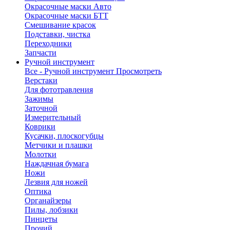
Окрасочные маски Авто
Окрасочные маски БТТ
Смешивание красок
Подставки, чистка
Переходники
Запчасти
Ручной инструмент
Все - Ручной инструмент
Просмотреть
Верстаки
Для фототравления
Зажимы
Заточной
Измерительный
Коврики
Кусачки, плоскогубцы
Метчики и плашки
Молотки
Наждачная бумага
Ножи
Лезвия для ножей
Оптика
Органайзеры
Пилы, лобзики
Пинцеты
Прочий