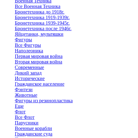
Военная Техника
Все Военная Техника
Бронетехника до 1918г.
Бронетехника 1919-1939г.
Бронетехника 1939-1945г.
Бронетехника после 1946г.
Яйцетанки, мультяшки
Фигуры
Все Фигуры
Наполеоника
Первая мировая война
Вторая мировая война
Современные
Дикий запад
Исторические
Гражданское население
Фэнтези
Животные
Фигуры из резинопластика
Еще
Флот
Все Флот
Парусники
Военные корабли
Гражданские суда