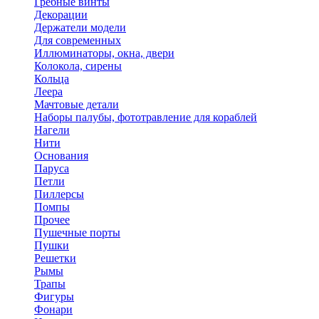
Гребные винты
Декорации
Держатели модели
Для современных
Иллюминаторы, окна, двери
Колокола, сирены
Кольца
Леера
Мачтовые детали
Наборы палубы, фототравление для кораблей
Нагели
Нити
Основания
Паруса
Петли
Пиллерсы
Помпы
Прочее
Пушечные порты
Пушки
Решетки
Рымы
Трапы
Фигуры
Фонари