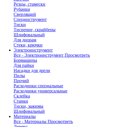
Резцы, стамески
Рубанки
Сверлящий
Специнструмент
Тиски
Тиснение, скрайберы
Шлифовальный
Для диорам
Стеки, крючки
Электроинструмент
Все - Электроинструмент
Просмотреть
Бормашины
Для пайки
Насадки для дрели
Пилы
Прочий
Расходники специальные
Расходники универсальные
Склейка
Станки
Тиски, зажимы
Шлифовальный
Материалы
Все - Материалы
Просмотреть
Дерево