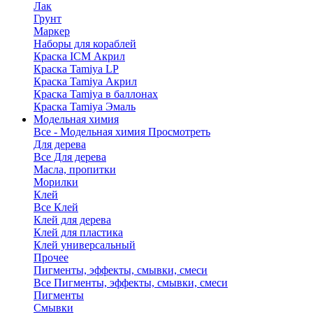
Лак
Грунт
Маркер
Наборы для кораблей
Краска ICM Акрил
Краска Tamiya LP
Краска Tamiya Акрил
Краска Tamiya в баллонах
Краска Tamiya Эмаль
Модельная химия
Все - Модельная химия
Просмотреть
Для дерева
Все Для дерева
Масла, пропитки
Морилки
Клей
Все Клей
Клей для дерева
Клей для пластика
Клей универсальный
Прочее
Пигменты, эффекты, смывки, смеси
Все Пигменты, эффекты, смывки, смеси
Пигменты
Смывки