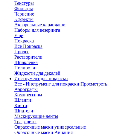
Текстуры
Фильтры
Чернение
Эффекты
Акварельные карандаши
Наборы для везеринга
Еще
Покраска
Все Покраска
Прочее
Растворители
Шпаклевка
Полироли
Жидкости для декалей
Инструмент для покраски
Все - Инструмент для покраски
Просмотреть
Аэрографы
Компрессоры
Шланги
Кисти
Шпатели
Маскирующие ленты
Трафареты
Окрасочные маски универсальные
Окрасочные маски Авиация