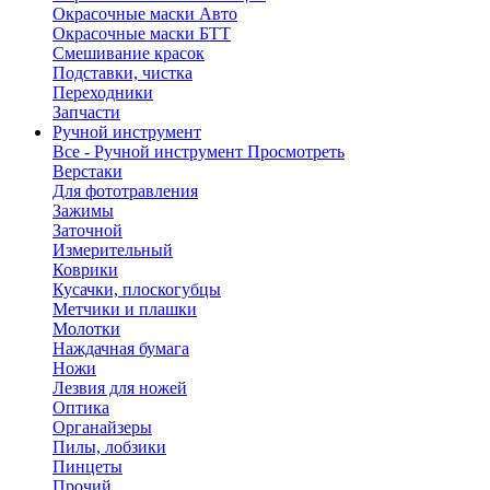
Окрасочные маски Авто
Окрасочные маски БТТ
Смешивание красок
Подставки, чистка
Переходники
Запчасти
Ручной инструмент
Все - Ручной инструмент
Просмотреть
Верстаки
Для фототравления
Зажимы
Заточной
Измерительный
Коврики
Кусачки, плоскогубцы
Метчики и плашки
Молотки
Наждачная бумага
Ножи
Лезвия для ножей
Оптика
Органайзеры
Пилы, лобзики
Пинцеты
Прочий