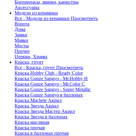
Боеприпасы, ящики, канистры
Аксессуары
Модели из керамики
Все - Модели из керамики
Просмотреть
Ворота
Дома
Замки
Маяки
Мосты
Прочее
Церкви, Храмы
Краска, грунт
Все - Краска, грунт
Просмотреть
Краска Hobby Club - Ready Color
Краска Gunze Sangyo - Mr.Hobby H
Краска Gunze Sangyo - Mr.Color C
Краска Gunze Sangyo - Super Metallic
Краска Gunze Sangyo в баллонах
Краска Machete Акрил
Краска Звезда Акрил
Краска Звезда Мастер Акрил
Краска Звезда в баллонах
Краска масляная
Краска прочая
Краска в баллонах прочая