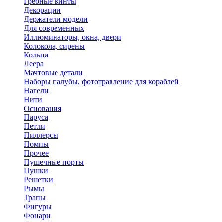
Гребные винты
Декорации
Держатели модели
Для современных
Иллюминаторы, окна, двери
Колокола, сирены
Кольца
Леера
Мачтовые детали
Наборы палубы, фототравление для кораблей
Нагели
Нити
Основания
Паруса
Петли
Пиллерсы
Помпы
Прочее
Пушечные порты
Пушки
Решетки
Рымы
Трапы
Фигуры
Фонари