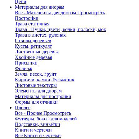
Цепи
Материалы для диорам
Все - Материалы для диорам
Просмотреть
Постройки
Трава статичная
Трава - Пучки, цветы, кочки, полоски, мох
Трава в листах, рулонах
Стволы деревьев
Кусты, ретикулят
Лиственные деревья
Хвойные деревья
Присыпки
Фолиаж
Земля, песок, грунт
Кирпичи, камни, булыжник
Листовые текстуры
Элементы для диорам
Материалы для постройки
Формы для отливки
Прочее
Все - Прочее
Просмотреть
Футляры, боксы для моделей
Подставки, виньетки
Книги и чертежи
Все Книги и чертежи