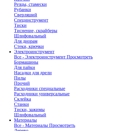
Резцы, стамески
Рубанки
Сверлящий
Специнструмент
Тиски
Тиснение, скрайберы
Шлифовальный
Для диорам
Стеки, крючки
Электроинструмент
Все - Электроинструмент
Просмотреть
Бормашины
Для пайки
Насадки для дрели
Пилы
Прочий
Расходники специальные
Расходники универсальные
Склейка
Станки
Тиски, зажимы
Шлифовальный
Материалы
Все - Материалы
Просмотреть
Дерево