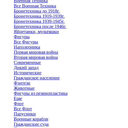
Военная Техника
Все Военная Техника
Бронетехника до 1918г.
Бронетехника 1919-1939г.
Бронетехника 1939-1945г.
Бронетехника после 1946г.
Яйцетанки, мультяшки
Фигуры
Все Фигуры
Наполеоника
Первая мировая война
Вторая мировая война
Современные
Дикий запад
Исторические
Гражданское население
Фэнтези
Животные
Фигуры из резинопластика
Еще
Флот
Все Флот
Парусники
Военные корабли
Гражданские суда