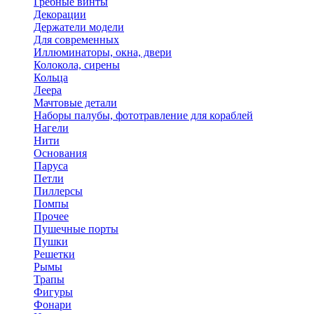
Гребные винты
Декорации
Держатели модели
Для современных
Иллюминаторы, окна, двери
Колокола, сирены
Кольца
Леера
Мачтовые детали
Наборы палубы, фототравление для кораблей
Нагели
Нити
Основания
Паруса
Петли
Пиллерсы
Помпы
Прочее
Пушечные порты
Пушки
Решетки
Рымы
Трапы
Фигуры
Фонари