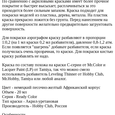
По сравнению с акриловыми красками имеет более прочное
покрытие и быстрее высыхает, расплачиваться за это
приходится более сильным запахом. Краска подходит для
покраски моделей из пластика, дерева, металла. На пластик
краска прекрасно ложится без грунта. Перед нанесением на
другие поверхности желательно предварительно загрунтовать
поверхность.
Для покраски аэрографом краску разбавляют в пропорции
1:0,2 (на 1 мл краски 0,2 мл разбавителя), давление 0,8-1,2 атм.
Если появляется "шагрень" добавьте разбавителя, если краска
получилась очень прозрачная, то краски. Для покраски кистью
краску разбавлять не надо.
Краска по составу похожа на краски C-серии от Mr.Color и
Lacquer Paint (LP) от Tamiya, так что можно смело
использовать разбавитель Leveling Thinner от Hobby Club,
Mr.Hobby, Tamiya или любой аналог.
Цвет - немецкий песочно-желтый Африканский корпус
Объем - 20 мл
Серия - Ready Color
Тип краски - Акрил-уретановая
Производитель - Hobby Club, Россия
Особенности