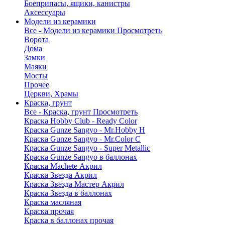
Боеприпасы, ящики, канистры
Аксессуары
Модели из керамики
Все - Модели из керамики
Просмотреть
Ворота
Дома
Замки
Маяки
Мосты
Прочее
Церкви, Храмы
Краска, грунт
Все - Краска, грунт
Просмотреть
Краска Hobby Club - Ready Color
Краска Gunze Sangyo - Mr.Hobby H
Краска Gunze Sangyo - Mr.Color C
Краска Gunze Sangyo - Super Metallic
Краска Gunze Sangyo в баллонах
Краска Machete Акрил
Краска Звезда Акрил
Краска Звезда Мастер Акрил
Краска Звезда в баллонах
Краска масляная
Краска прочая
Краска в баллонах прочая