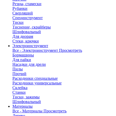
Резцы, стамески
Рубанки
Сверлящий
Специнструмент
Тиски
Тиснение, скрайберы
Шлифовальный
Для диорам
Стеки, крючки
Электроинструмент
Все - Электроинструмент
Просмотреть
Бормашины
Для пайки
Насадки для дрели
Пилы
Прочий
Расходники специальные
Расходники универсальные
Склейка
Станки
Тиски, зажимы
Шлифовальный
Материалы
Все - Материалы
Просмотреть
Дерево