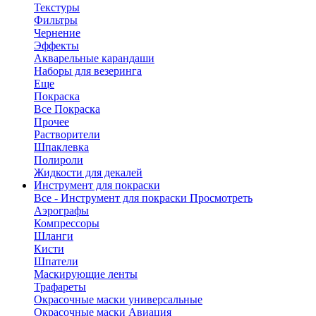
Текстуры
Фильтры
Чернение
Эффекты
Акварельные карандаши
Наборы для везеринга
Еще
Покраска
Все Покраска
Прочее
Растворители
Шпаклевка
Полироли
Жидкости для декалей
Инструмент для покраски
Все - Инструмент для покраски
Просмотреть
Аэрографы
Компрессоры
Шланги
Кисти
Шпатели
Маскирующие ленты
Трафареты
Окрасочные маски универсальные
Окрасочные маски Авиация