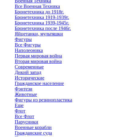
Военная Техника
Все Военная Техника
Бронетехника до 1918г.
Бронетехника 1919-1939г.
Бронетехника 1939-1945г.
Бронетехника после 1946г.
Яйцетанки, мультяшки
Фигуры
Все Фигуры
Наполеоника
Первая мировая война
Вторая мировая война
Современные
Дикий запад
Исторические
Гражданское население
Фэнтези
Животные
Фигуры из резинопластика
Еще
Флот
Все Флот
Парусники
Военные корабли
Гражданские суда