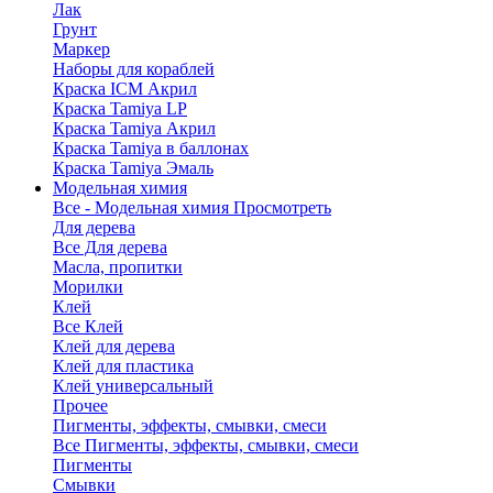
Лак
Грунт
Маркер
Наборы для кораблей
Краска ICM Акрил
Краска Tamiya LP
Краска Tamiya Акрил
Краска Tamiya в баллонах
Краска Tamiya Эмаль
Модельная химия
Все - Модельная химия
Просмотреть
Для дерева
Все Для дерева
Масла, пропитки
Морилки
Клей
Все Клей
Клей для дерева
Клей для пластика
Клей универсальный
Прочее
Пигменты, эффекты, смывки, смеси
Все Пигменты, эффекты, смывки, смеси
Пигменты
Смывки