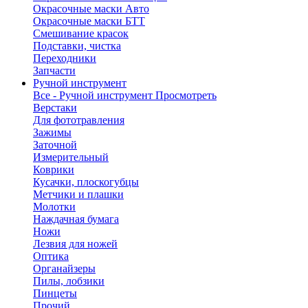
Окрасочные маски Авто
Окрасочные маски БТТ
Смешивание красок
Подставки, чистка
Переходники
Запчасти
Ручной инструмент
Все - Ручной инструмент
Просмотреть
Верстаки
Для фототравления
Зажимы
Заточной
Измерительный
Коврики
Кусачки, плоскогубцы
Метчики и плашки
Молотки
Наждачная бумага
Ножи
Лезвия для ножей
Оптика
Органайзеры
Пилы, лобзики
Пинцеты
Прочий