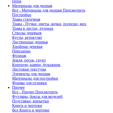
Цепи
Материалы для диорам
Все - Материалы для диорам
Просмотреть
Постройки
Трава статичная
Трава - Пучки, цветы, кочки, полоски, мох
Трава в листах, рулонах
Стволы деревьев
Кусты, ретикулят
Лиственные деревья
Хвойные деревья
Присыпки
Фолиаж
Земля, песок, грунт
Кирпичи, камни, булыжник
Листовые текстуры
Элементы для диорам
Материалы для постройки
Формы для отливки
Прочее
Все - Прочее
Просмотреть
Футляры, боксы для моделей
Подставки, виньетки
Книги и чертежи
Все Книги и чертежи