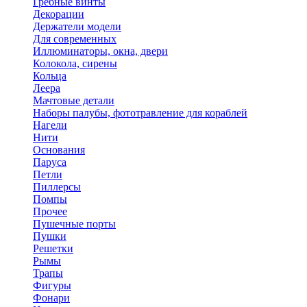
Гребные винты
Декорации
Держатели модели
Для современных
Иллюминаторы, окна, двери
Колокола, сирены
Кольца
Леера
Мачтовые детали
Наборы палубы, фототравление для кораблей
Нагели
Нити
Основания
Паруса
Петли
Пиллерсы
Помпы
Прочее
Пушечные порты
Пушки
Решетки
Рымы
Трапы
Фигуры
Фонари