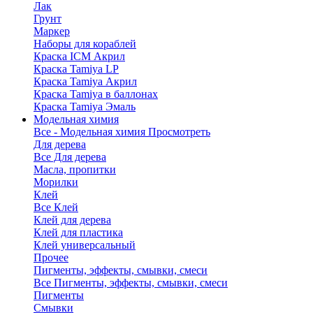
Лак
Грунт
Маркер
Наборы для кораблей
Краска ICM Акрил
Краска Tamiya LP
Краска Tamiya Акрил
Краска Tamiya в баллонах
Краска Tamiya Эмаль
Модельная химия
Все - Модельная химия
Просмотреть
Для дерева
Все Для дерева
Масла, пропитки
Морилки
Клей
Все Клей
Клей для дерева
Клей для пластика
Клей универсальный
Прочее
Пигменты, эффекты, смывки, смеси
Все Пигменты, эффекты, смывки, смеси
Пигменты
Смывки