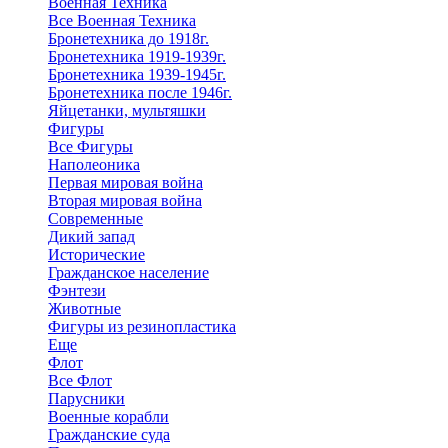
Военная Техника
Все Военная Техника
Бронетехника до 1918г.
Бронетехника 1919-1939г.
Бронетехника 1939-1945г.
Бронетехника после 1946г.
Яйцетанки, мультяшки
Фигуры
Все Фигуры
Наполеоника
Первая мировая война
Вторая мировая война
Современные
Дикий запад
Исторические
Гражданское население
Фэнтези
Животные
Фигуры из резинопластика
Еще
Флот
Все Флот
Парусники
Военные корабли
Гражданские суда