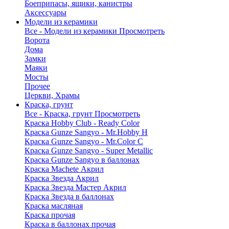
Боеприпасы, ящики, канистры
Аксессуары
Модели из керамики
Все - Модели из керамики
Просмотреть
Ворота
Дома
Замки
Маяки
Мосты
Прочее
Церкви, Храмы
Краска, грунт
Все - Краска, грунт
Просмотреть
Краска Hobby Club - Ready Color
Краска Gunze Sangyo - Mr.Hobby H
Краска Gunze Sangyo - Mr.Color C
Краска Gunze Sangyo - Super Metallic
Краска Gunze Sangyo в баллонах
Краска Machete Акрил
Краска Звезда Акрил
Краска Звезда Мастер Акрил
Краска Звезда в баллонах
Краска масляная
Краска прочая
Краска в баллонах прочая