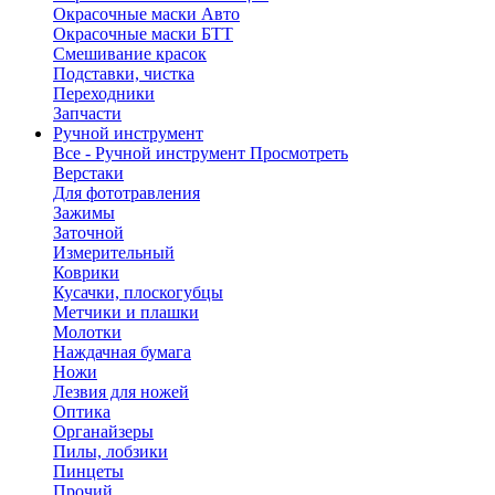
Окрасочные маски Авто
Окрасочные маски БТТ
Смешивание красок
Подставки, чистка
Переходники
Запчасти
Ручной инструмент
Все - Ручной инструмент
Просмотреть
Верстаки
Для фототравления
Зажимы
Заточной
Измерительный
Коврики
Кусачки, плоскогубцы
Метчики и плашки
Молотки
Наждачная бумага
Ножи
Лезвия для ножей
Оптика
Органайзеры
Пилы, лобзики
Пинцеты
Прочий