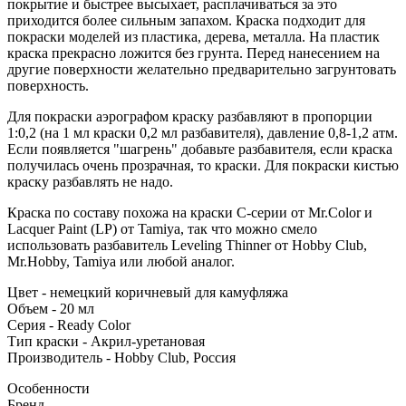
покрытие и быстрее высыхает, расплачиваться за это
приходится более сильным запахом. Краска подходит для
покраски моделей из пластика, дерева, металла. На пластик
краска прекрасно ложится без грунта. Перед нанесением на
другие поверхности желательно предварительно загрунтовать
поверхность.
Для покраски аэрографом краску разбавляют в пропорции
1:0,2 (на 1 мл краски 0,2 мл разбавителя), давление 0,8-1,2 атм.
Если появляется "шагрень" добавьте разбавителя, если краска
получилась очень прозрачная, то краски. Для покраски кистью
краску разбавлять не надо.
Краска по составу похожа на краски C-серии от Mr.Color и
Lacquer Paint (LP) от Tamiya, так что можно смело
использовать разбавитель Leveling Thinner от Hobby Club,
Mr.Hobby, Tamiya или любой аналог.
Цвет - немецкий коричневый для камуфляжа
Объем - 20 мл
Серия - Ready Color
Тип краски - Акрил-уретановая
Производитель - Hobby Club, Россия
Особенности
Бренд