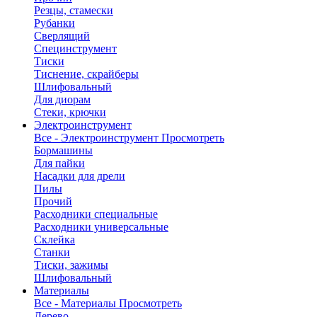
Резцы, стамески
Рубанки
Сверлящий
Специнструмент
Тиски
Тиснение, скрайберы
Шлифовальный
Для диорам
Стеки, крючки
Электроинструмент
Все - Электроинструмент
Просмотреть
Бормашины
Для пайки
Насадки для дрели
Пилы
Прочий
Расходники специальные
Расходники универсальные
Склейка
Станки
Тиски, зажимы
Шлифовальный
Материалы
Все - Материалы
Просмотреть
Дерево