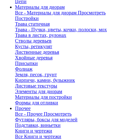
Цепи
Материалы для диорам
Все - Материалы для диорам
Просмотреть
Постройки
Трава статичная
Трава - Пучки, цветы, кочки, полоски, мох
Трава в листах, рулонах
Стволы деревьев
Кусты, ретикулят
Лиственные деревья
Хвойные деревья
Присыпки
Фолиаж
Земля, песок, грунт
Кирпичи, камни, булыжник
Листовые текстуры
Элементы для диорам
Материалы для постройки
Формы для отливки
Прочее
Все - Прочее
Просмотреть
Футляры, боксы для моделей
Подставки, виньетки
Книги и чертежи
Все Книги и чертежи