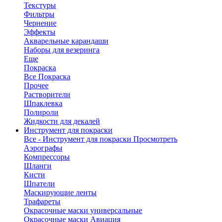
Текстуры
Фильтры
Чернение
Эффекты
Акварельные карандаши
Наборы для везеринга
Еще
Покраска
Все Покраска
Прочее
Растворители
Шпаклевка
Полироли
Жидкости для декалей
Инструмент для покраски
Все - Инструмент для покраски
Просмотреть
Аэрографы
Компрессоры
Шланги
Кисти
Шпатели
Маскирующие ленты
Трафареты
Окрасочные маски универсальные
Окрасочные маски Авиация