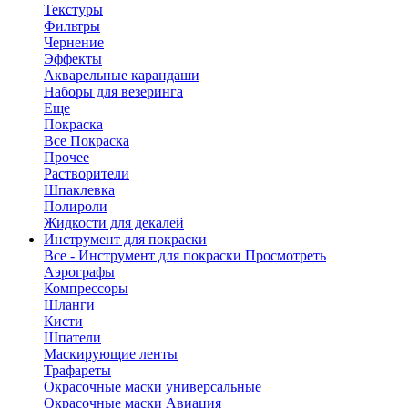
Текстуры
Фильтры
Чернение
Эффекты
Акварельные карандаши
Наборы для везеринга
Еще
Покраска
Все Покраска
Прочее
Растворители
Шпаклевка
Полироли
Жидкости для декалей
Инструмент для покраски
Все - Инструмент для покраски
Просмотреть
Аэрографы
Компрессоры
Шланги
Кисти
Шпатели
Маскирующие ленты
Трафареты
Окрасочные маски универсальные
Окрасочные маски Авиация