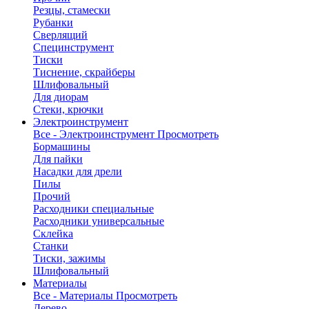
Резцы, стамески
Рубанки
Сверлящий
Специнструмент
Тиски
Тиснение, скрайберы
Шлифовальный
Для диорам
Стеки, крючки
Электроинструмент
Все - Электроинструмент
Просмотреть
Бормашины
Для пайки
Насадки для дрели
Пилы
Прочий
Расходники специальные
Расходники универсальные
Склейка
Станки
Тиски, зажимы
Шлифовальный
Материалы
Все - Материалы
Просмотреть
Дерево