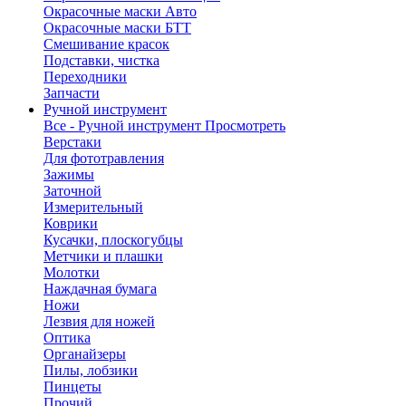
Окрасочные маски Авто
Окрасочные маски БТТ
Смешивание красок
Подставки, чистка
Переходники
Запчасти
Ручной инструмент
Все - Ручной инструмент
Просмотреть
Верстаки
Для фототравления
Зажимы
Заточной
Измерительный
Коврики
Кусачки, плоскогубцы
Метчики и плашки
Молотки
Наждачная бумага
Ножи
Лезвия для ножей
Оптика
Органайзеры
Пилы, лобзики
Пинцеты
Прочий