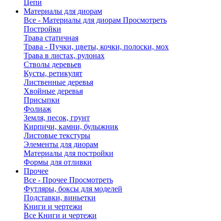
Цепи
Материалы для диорам
Все - Материалы для диорам
Просмотреть
Постройки
Трава статичная
Трава - Пучки, цветы, кочки, полоски, мох
Трава в листах, рулонах
Стволы деревьев
Кусты, ретикулят
Лиственные деревья
Хвойные деревья
Присыпки
Фолиаж
Земля, песок, грунт
Кирпичи, камни, булыжник
Листовые текстуры
Элементы для диорам
Материалы для постройки
Формы для отливки
Прочее
Все - Прочее
Просмотреть
Футляры, боксы для моделей
Подставки, виньетки
Книги и чертежи
Все Книги и чертежи