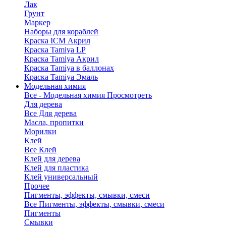
Лак
Грунт
Маркер
Наборы для кораблей
Краска ICM Акрил
Краска Tamiya LP
Краска Tamiya Акрил
Краска Tamiya в баллонах
Краска Tamiya Эмаль
Модельная химия
Все - Модельная химия
Просмотреть
Для дерева
Все Для дерева
Масла, пропитки
Морилки
Клей
Все Клей
Клей для дерева
Клей для пластика
Клей универсальный
Прочее
Пигменты, эффекты, смывки, смеси
Все Пигменты, эффекты, смывки, смеси
Пигменты
Смывки