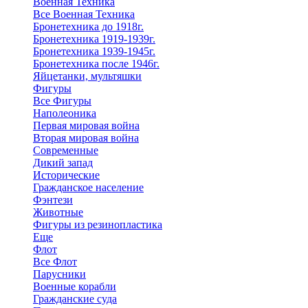
Военная Техника
Все Военная Техника
Бронетехника до 1918г.
Бронетехника 1919-1939г.
Бронетехника 1939-1945г.
Бронетехника после 1946г.
Яйцетанки, мультяшки
Фигуры
Все Фигуры
Наполеоника
Первая мировая война
Вторая мировая война
Современные
Дикий запад
Исторические
Гражданское население
Фэнтези
Животные
Фигуры из резинопластика
Еще
Флот
Все Флот
Парусники
Военные корабли
Гражданские суда