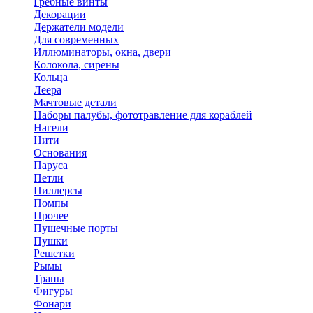
Гребные винты
Декорации
Держатели модели
Для современных
Иллюминаторы, окна, двери
Колокола, сирены
Кольца
Леера
Мачтовые детали
Наборы палубы, фототравление для кораблей
Нагели
Нити
Основания
Паруса
Петли
Пиллерсы
Помпы
Прочее
Пушечные порты
Пушки
Решетки
Рымы
Трапы
Фигуры
Фонари