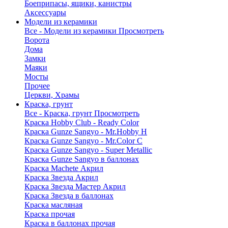
Боеприпасы, ящики, канистры
Аксессуары
Модели из керамики
Все - Модели из керамики
Просмотреть
Ворота
Дома
Замки
Маяки
Мосты
Прочее
Церкви, Храмы
Краска, грунт
Все - Краска, грунт
Просмотреть
Краска Hobby Club - Ready Color
Краска Gunze Sangyo - Mr.Hobby H
Краска Gunze Sangyo - Mr.Color C
Краска Gunze Sangyo - Super Metallic
Краска Gunze Sangyo в баллонах
Краска Machete Акрил
Краска Звезда Акрил
Краска Звезда Мастер Акрил
Краска Звезда в баллонах
Краска масляная
Краска прочая
Краска в баллонах прочая