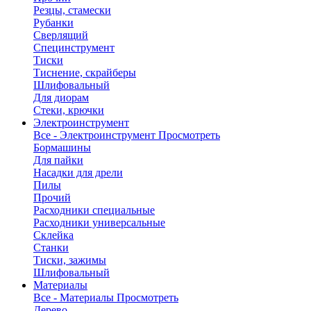
Резцы, стамески
Рубанки
Сверлящий
Специнструмент
Тиски
Тиснение, скрайберы
Шлифовальный
Для диорам
Стеки, крючки
Электроинструмент
Все - Электроинструмент
Просмотреть
Бормашины
Для пайки
Насадки для дрели
Пилы
Прочий
Расходники специальные
Расходники универсальные
Склейка
Станки
Тиски, зажимы
Шлифовальный
Материалы
Все - Материалы
Просмотреть
Дерево