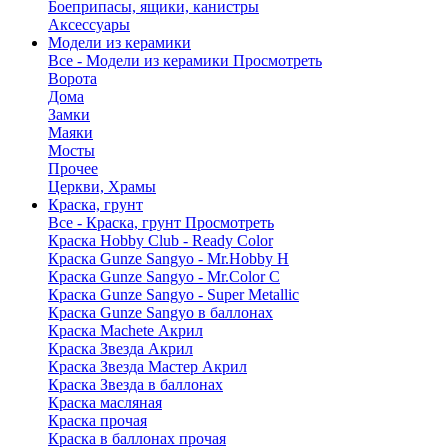
Боеприпасы, ящики, канистры
Аксессуары
Модели из керамики
Все - Модели из керамики
Просмотреть
Ворота
Дома
Замки
Маяки
Мосты
Прочее
Церкви, Храмы
Краска, грунт
Все - Краска, грунт
Просмотреть
Краска Hobby Club - Ready Color
Краска Gunze Sangyo - Mr.Hobby H
Краска Gunze Sangyo - Mr.Color C
Краска Gunze Sangyo - Super Metallic
Краска Gunze Sangyo в баллонах
Краска Machete Акрил
Краска Звезда Акрил
Краска Звезда Мастер Акрил
Краска Звезда в баллонах
Краска масляная
Краска прочая
Краска в баллонах прочая