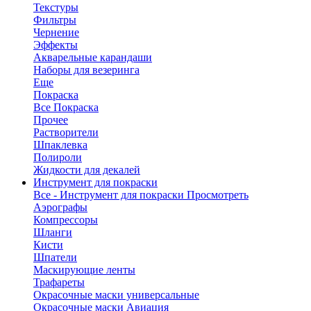
Текстуры
Фильтры
Чернение
Эффекты
Акварельные карандаши
Наборы для везеринга
Еще
Покраска
Все Покраска
Прочее
Растворители
Шпаклевка
Полироли
Жидкости для декалей
Инструмент для покраски
Все - Инструмент для покраски
Просмотреть
Аэрографы
Компрессоры
Шланги
Кисти
Шпатели
Маскирующие ленты
Трафареты
Окрасочные маски универсальные
Окрасочные маски Авиация