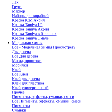
Лак
Грунт
Маркер
Наборы для кораблей
Краска ICM Акрил
Краска Tamiya LP
Краска Tamiya Акрил
Краска Tamiya в баллонах
Краска Tamiya Эмаль
Модельная химия
Все - Модельная химия
Просмотреть
Для дерева
Все Для дерева
Масла, пропитки
Морилки
Клей
Все Клей
Клей для дерева
Клей для пластика
Клей универсальный
Прочее
Пигменты, эффекты, смывки, смеси
Все Пигменты, эффекты, смывки, смеси
Пигменты
Смывки