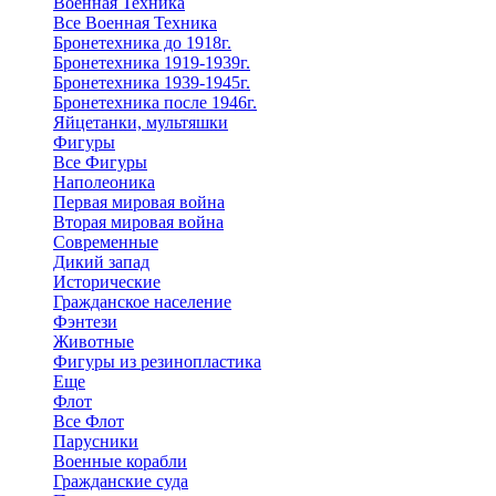
Военная Техника
Все Военная Техника
Бронетехника до 1918г.
Бронетехника 1919-1939г.
Бронетехника 1939-1945г.
Бронетехника после 1946г.
Яйцетанки, мультяшки
Фигуры
Все Фигуры
Наполеоника
Первая мировая война
Вторая мировая война
Современные
Дикий запад
Исторические
Гражданское население
Фэнтези
Животные
Фигуры из резинопластика
Еще
Флот
Все Флот
Парусники
Военные корабли
Гражданские суда