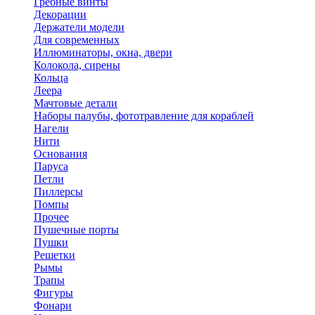
Гребные винты
Декорации
Держатели модели
Для современных
Иллюминаторы, окна, двери
Колокола, сирены
Кольца
Леера
Мачтовые детали
Наборы палубы, фототравление для кораблей
Нагели
Нити
Основания
Паруса
Петли
Пиллерсы
Помпы
Прочее
Пушечные порты
Пушки
Решетки
Рымы
Трапы
Фигуры
Фонари