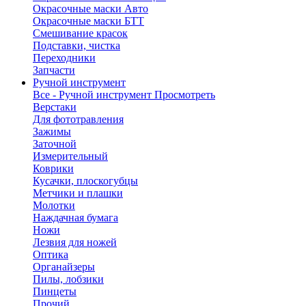
Окрасочные маски Авто
Окрасочные маски БТТ
Смешивание красок
Подставки, чистка
Переходники
Запчасти
Ручной инструмент
Все - Ручной инструмент
Просмотреть
Верстаки
Для фототравления
Зажимы
Заточной
Измерительный
Коврики
Кусачки, плоскогубцы
Метчики и плашки
Молотки
Наждачная бумага
Ножи
Лезвия для ножей
Оптика
Органайзеры
Пилы, лобзики
Пинцеты
Прочий