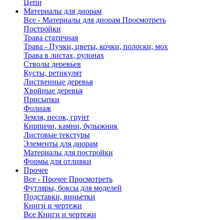
Цепи
Материалы для диорам
Все - Материалы для диорам
Просмотреть
Постройки
Трава статичная
Трава - Пучки, цветы, кочки, полоски, мох
Трава в листах, рулонах
Стволы деревьев
Кусты, ретикулят
Лиственные деревья
Хвойные деревья
Присыпки
Фолиаж
Земля, песок, грунт
Кирпичи, камни, булыжник
Листовые текстуры
Элементы для диорам
Материалы для постройки
Формы для отливки
Прочее
Все - Прочее
Просмотреть
Футляры, боксы для моделей
Подставки, виньетки
Книги и чертежи
Все Книги и чертежи