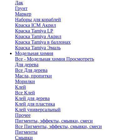
Лак
Грунт
Маркер
Наборы для кораблей
Краска ICM Акрил
Краска Tamiya LP
Краска Tamiya Акрил
Краска Tamiya в баллонах
Краска Tamiya Эмаль
Модельная химия
Все - Модельная химия
Просмотреть
Для дерева
Все Для дерева
Масла, пропитки
Морилки
Клей
Все Клей
Клей для дерева
Клей для пластика
Клей универсальный
Прочее
Пигменты, эффекты, смывки, смеси
Все Пигменты, эффекты, смывки, смеси
Пигменты
Смывки