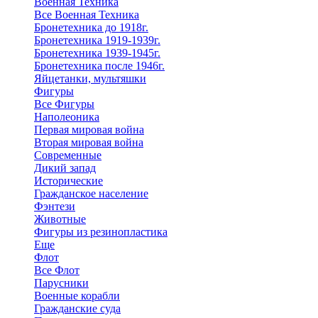
Военная Техника
Все Военная Техника
Бронетехника до 1918г.
Бронетехника 1919-1939г.
Бронетехника 1939-1945г.
Бронетехника после 1946г.
Яйцетанки, мультяшки
Фигуры
Все Фигуры
Наполеоника
Первая мировая война
Вторая мировая война
Современные
Дикий запад
Исторические
Гражданское население
Фэнтези
Животные
Фигуры из резинопластика
Еще
Флот
Все Флот
Парусники
Военные корабли
Гражданские суда