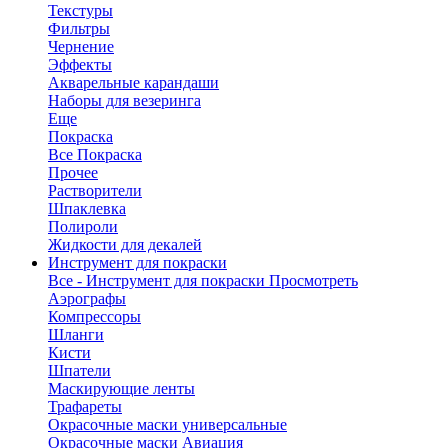
Текстуры
Фильтры
Чернение
Эффекты
Акварельные карандаши
Наборы для везеринга
Еще
Покраска
Все Покраска
Прочее
Растворители
Шпаклевка
Полироли
Жидкости для декалей
Инструмент для покраски
Все - Инструмент для покраски
Просмотреть
Аэрографы
Компрессоры
Шланги
Кисти
Шпатели
Маскирующие ленты
Трафареты
Окрасочные маски универсальные
Окрасочные маски Авиация