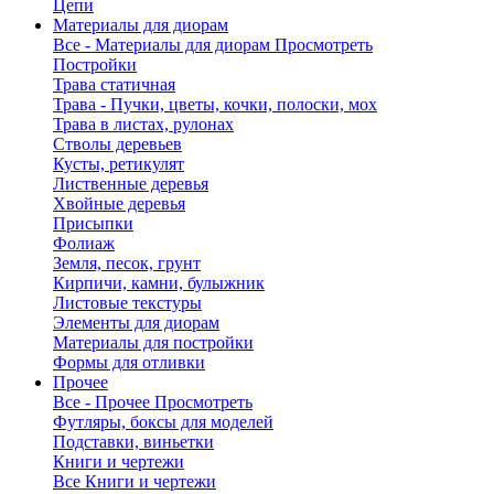
Цепи
Материалы для диорам
Все - Материалы для диорам
Просмотреть
Постройки
Трава статичная
Трава - Пучки, цветы, кочки, полоски, мох
Трава в листах, рулонах
Стволы деревьев
Кусты, ретикулят
Лиственные деревья
Хвойные деревья
Присыпки
Фолиаж
Земля, песок, грунт
Кирпичи, камни, булыжник
Листовые текстуры
Элементы для диорам
Материалы для постройки
Формы для отливки
Прочее
Все - Прочее
Просмотреть
Футляры, боксы для моделей
Подставки, виньетки
Книги и чертежи
Все Книги и чертежи