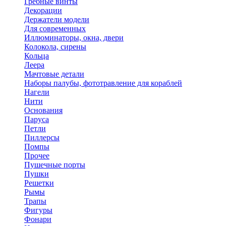
Гребные винты
Декорации
Держатели модели
Для современных
Иллюминаторы, окна, двери
Колокола, сирены
Кольца
Леера
Мачтовые детали
Наборы палубы, фототравление для кораблей
Нагели
Нити
Основания
Паруса
Петли
Пиллерсы
Помпы
Прочее
Пушечные порты
Пушки
Решетки
Рымы
Трапы
Фигуры
Фонари