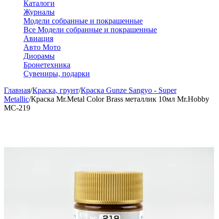
Каталоги
Журналы
Модели собранные и покрашенные
Все Модели собранные и покрашенные
Авиация
Авто Мото
Диорамы
Бронетехника
Сувениры, подарки
Главная
/
Краска, грунт
/
Краска Gunze Sangyo - Super
Metallic
/
Краска Mr.Metal Color Brass металлик 10мл Mr.Hobby
MC-219