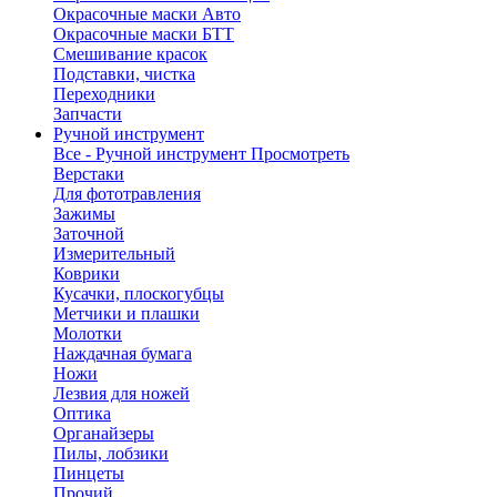
Окрасочные маски Авто
Окрасочные маски БТТ
Смешивание красок
Подставки, чистка
Переходники
Запчасти
Ручной инструмент
Все - Ручной инструмент
Просмотреть
Верстаки
Для фототравления
Зажимы
Заточной
Измерительный
Коврики
Кусачки, плоскогубцы
Метчики и плашки
Молотки
Наждачная бумага
Ножи
Лезвия для ножей
Оптика
Органайзеры
Пилы, лобзики
Пинцеты
Прочий