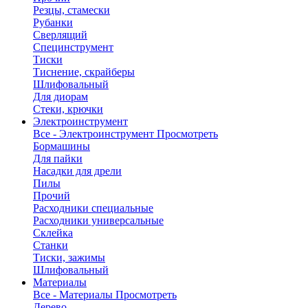
Резцы, стамески
Рубанки
Сверлящий
Специнструмент
Тиски
Тиснение, скрайберы
Шлифовальный
Для диорам
Стеки, крючки
Электроинструмент
Все - Электроинструмент
Просмотреть
Бормашины
Для пайки
Насадки для дрели
Пилы
Прочий
Расходники специальные
Расходники универсальные
Склейка
Станки
Тиски, зажимы
Шлифовальный
Материалы
Все - Материалы
Просмотреть
Дерево