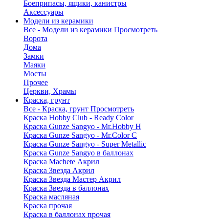
Боеприпасы, ящики, канистры
Аксессуары
Модели из керамики
Все - Модели из керамики
Просмотреть
Ворота
Дома
Замки
Маяки
Мосты
Прочее
Церкви, Храмы
Краска, грунт
Все - Краска, грунт
Просмотреть
Краска Hobby Club - Ready Color
Краска Gunze Sangyo - Mr.Hobby H
Краска Gunze Sangyo - Mr.Color C
Краска Gunze Sangyo - Super Metallic
Краска Gunze Sangyo в баллонах
Краска Machete Акрил
Краска Звезда Акрил
Краска Звезда Мастер Акрил
Краска Звезда в баллонах
Краска масляная
Краска прочая
Краска в баллонах прочая