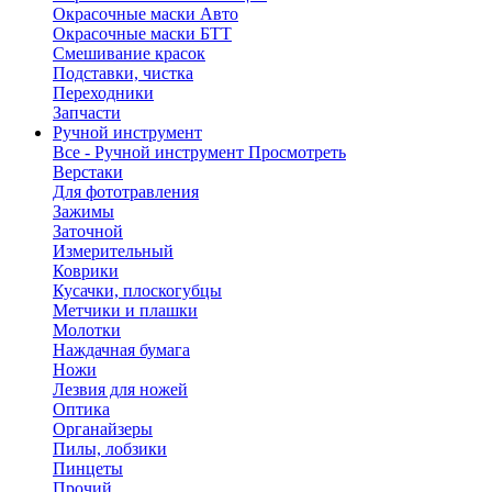
Окрасочные маски Авто
Окрасочные маски БТТ
Смешивание красок
Подставки, чистка
Переходники
Запчасти
Ручной инструмент
Все - Ручной инструмент
Просмотреть
Верстаки
Для фототравления
Зажимы
Заточной
Измерительный
Коврики
Кусачки, плоскогубцы
Метчики и плашки
Молотки
Наждачная бумага
Ножи
Лезвия для ножей
Оптика
Органайзеры
Пилы, лобзики
Пинцеты
Прочий