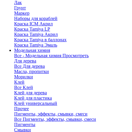
Лак
Грунт
Маркер
Наборы для кораблей
Краска ICM Акрил
Краска Tamiya LP
Краска Tamiya Акрил
Краска Tamiya в баллонах
Краска Tamiya Эмаль
Модельная химия
Все - Модельная химия
Просмотреть
Для дерева
Все Для дерева
Масла, пропитки
Морилки
Клей
Все Клей
Клей для дерева
Клей для пластика
Клей универсальный
Прочее
Пигменты, эффекты, смывки, смеси
Все Пигменты, эффекты, смывки, смеси
Пигменты
Смывки