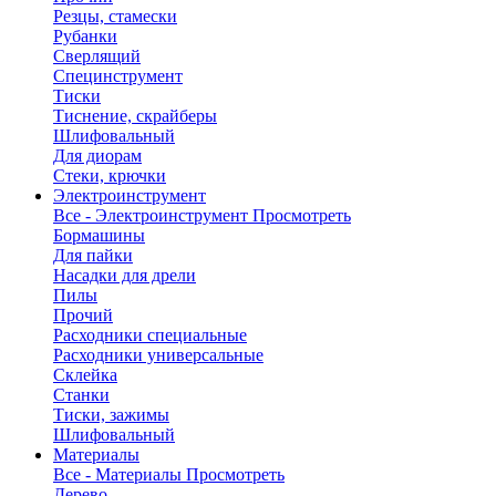
Резцы, стамески
Рубанки
Сверлящий
Специнструмент
Тиски
Тиснение, скрайберы
Шлифовальный
Для диорам
Стеки, крючки
Электроинструмент
Все - Электроинструмент
Просмотреть
Бормашины
Для пайки
Насадки для дрели
Пилы
Прочий
Расходники специальные
Расходники универсальные
Склейка
Станки
Тиски, зажимы
Шлифовальный
Материалы
Все - Материалы
Просмотреть
Дерево