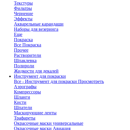
Текстуры
Фильтры
Чернение
Эффекты
Акварельные карандаши
Наборы для везеринга
Еще
Покраска
Все Покраска
Прочее
Растворители
Шпаклевка
Полироли
Жидкости для декалей
Инструмент для покраски
Все - Инструмент для покраски
Просмотреть
Аэрографы
Компрессоры
Шланги
Кисти
Шпатели
Маскирующие ленты
Трафареты
Окрасочные маски универсальные
Окрасочные маски Авиация