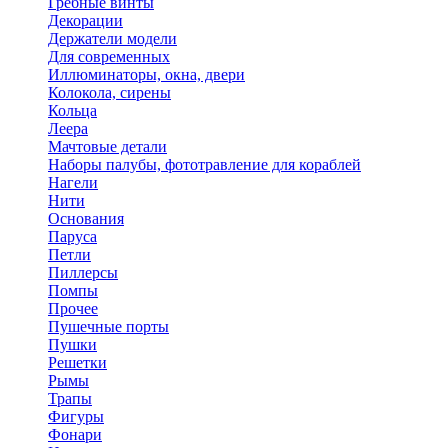
Гребные винты
Декорации
Держатели модели
Для современных
Иллюминаторы, окна, двери
Колокола, сирены
Кольца
Леера
Мачтовые детали
Наборы палубы, фототравление для кораблей
Нагели
Нити
Основания
Паруса
Петли
Пиллерсы
Помпы
Прочее
Пушечные порты
Пушки
Решетки
Рымы
Трапы
Фигуры
Фонари