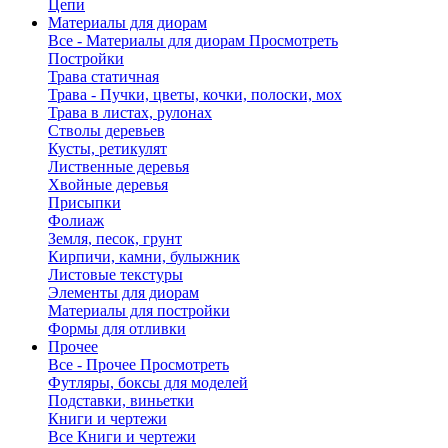
Цепи
Материалы для диорам
Все - Материалы для диорам
Просмотреть
Постройки
Трава статичная
Трава - Пучки, цветы, кочки, полоски, мох
Трава в листах, рулонах
Стволы деревьев
Кусты, ретикулят
Лиственные деревья
Хвойные деревья
Присыпки
Фолиаж
Земля, песок, грунт
Кирпичи, камни, булыжник
Листовые текстуры
Элементы для диорам
Материалы для постройки
Формы для отливки
Прочее
Все - Прочее
Просмотреть
Футляры, боксы для моделей
Подставки, виньетки
Книги и чертежи
Все Книги и чертежи