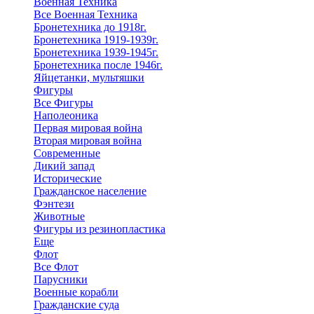
Военная Техника
Все Военная Техника
Бронетехника до 1918г.
Бронетехника 1919-1939г.
Бронетехника 1939-1945г.
Бронетехника после 1946г.
Яйцетанки, мультяшки
Фигуры
Все Фигуры
Наполеоника
Первая мировая война
Вторая мировая война
Современные
Дикий запад
Исторические
Гражданское население
Фэнтези
Животные
Фигуры из резинопластика
Еще
Флот
Все Флот
Парусники
Военные корабли
Гражданские суда