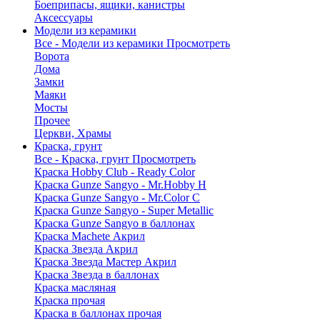
Боеприпасы, ящики, канистры
Аксессуары
Модели из керамики
Все - Модели из керамики
Просмотреть
Ворота
Дома
Замки
Маяки
Мосты
Прочее
Церкви, Храмы
Краска, грунт
Все - Краска, грунт
Просмотреть
Краска Hobby Club - Ready Color
Краска Gunze Sangyo - Mr.Hobby H
Краска Gunze Sangyo - Mr.Color C
Краска Gunze Sangyo - Super Metallic
Краска Gunze Sangyo в баллонах
Краска Machete Акрил
Краска Звезда Акрил
Краска Звезда Мастер Акрил
Краска Звезда в баллонах
Краска масляная
Краска прочая
Краска в баллонах прочая