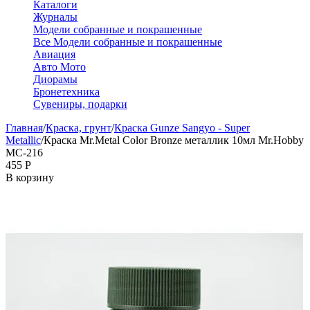
Каталоги
Журналы
Модели собранные и покрашенные
Все Модели собранные и покрашенные
Авиация
Авто Мото
Диорамы
Бронетехника
Сувениры, подарки
Главная
/
Краска, грунт
/
Краска Gunze Sangyo - Super
Metallic
/
Краска Mr.Metal Color Bronze металлик 10мл Mr.Hobby
MC-216
‍455‍
Р
В корзину