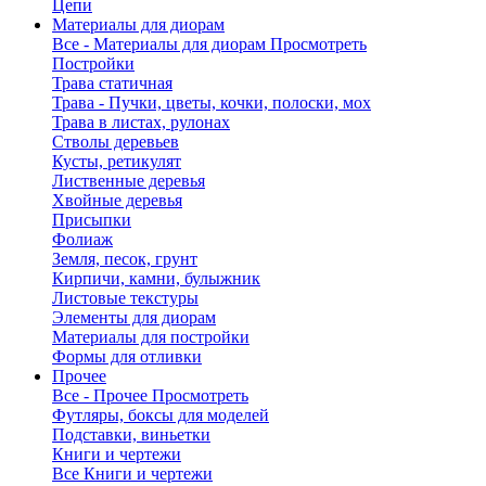
Цепи
Материалы для диорам
Все - Материалы для диорам
Просмотреть
Постройки
Трава статичная
Трава - Пучки, цветы, кочки, полоски, мох
Трава в листах, рулонах
Стволы деревьев
Кусты, ретикулят
Лиственные деревья
Хвойные деревья
Присыпки
Фолиаж
Земля, песок, грунт
Кирпичи, камни, булыжник
Листовые текстуры
Элементы для диорам
Материалы для постройки
Формы для отливки
Прочее
Все - Прочее
Просмотреть
Футляры, боксы для моделей
Подставки, виньетки
Книги и чертежи
Все Книги и чертежи