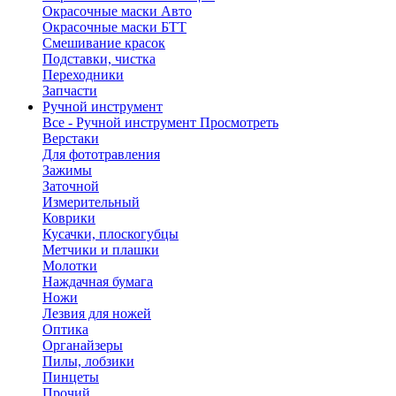
Окрасочные маски Авто
Окрасочные маски БТТ
Смешивание красок
Подставки, чистка
Переходники
Запчасти
Ручной инструмент
Все - Ручной инструмент
Просмотреть
Верстаки
Для фототравления
Зажимы
Заточной
Измерительный
Коврики
Кусачки, плоскогубцы
Метчики и плашки
Молотки
Наждачная бумага
Ножи
Лезвия для ножей
Оптика
Органайзеры
Пилы, лобзики
Пинцеты
Прочий