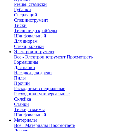
Резцы, стамески
Рубанки
Сверлящий
Специнструмент
Тиски
Тиснение, скрайберы
Шлифовальный
Для диорам
Стеки, крючки
Электроинструмент
Все - Электроинструмент
Просмотреть
Бормашины
Для пайки
Насадки для дрели
Пилы
Прочий
Расходники специальные
Расходники универсальные
Склейка
Станки
Тиски, зажимы
Шлифовальный
Материалы
Все - Материалы
Просмотреть
Дерево