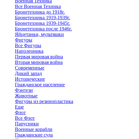
Военная Техника
Все Военная Техника
Бронетехника до 1918г.
Бронетехника 1919-1939г.
Бронетехника 1939-1945г.
Бронетехника после 1946г.
Яйцетанки, мультяшки
Фигуры
Все Фигуры
Наполеоника
Первая мировая война
Вторая мировая война
Современные
Дикий запад
Исторические
Гражданское население
Фэнтези
Животные
Фигуры из резинопластика
Еще
Флот
Все Флот
Парусники
Военные корабли
Гражданские суда