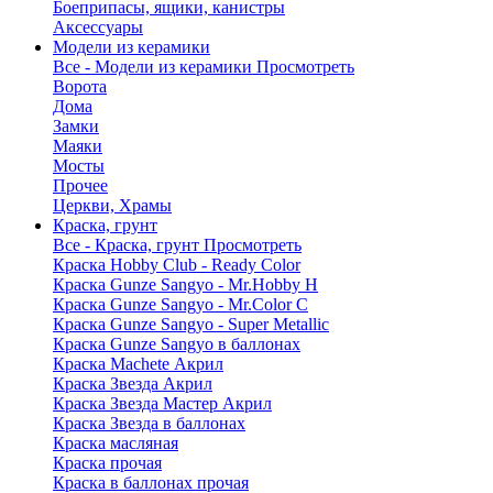
Боеприпасы, ящики, канистры
Аксессуары
Модели из керамики
Все - Модели из керамики
Просмотреть
Ворота
Дома
Замки
Маяки
Мосты
Прочее
Церкви, Храмы
Краска, грунт
Все - Краска, грунт
Просмотреть
Краска Hobby Club - Ready Color
Краска Gunze Sangyo - Mr.Hobby H
Краска Gunze Sangyo - Mr.Color C
Краска Gunze Sangyo - Super Metallic
Краска Gunze Sangyo в баллонах
Краска Machete Акрил
Краска Звезда Акрил
Краска Звезда Мастер Акрил
Краска Звезда в баллонах
Краска масляная
Краска прочая
Краска в баллонах прочая