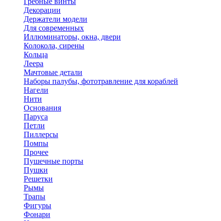
Гребные винты
Декорации
Держатели модели
Для современных
Иллюминаторы, окна, двери
Колокола, сирены
Кольца
Леера
Мачтовые детали
Наборы палубы, фототравление для кораблей
Нагели
Нити
Основания
Паруса
Петли
Пиллерсы
Помпы
Прочее
Пушечные порты
Пушки
Решетки
Рымы
Трапы
Фигуры
Фонари