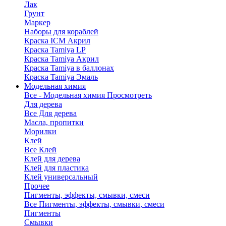
Лак
Грунт
Маркер
Наборы для кораблей
Краска ICM Акрил
Краска Tamiya LP
Краска Tamiya Акрил
Краска Tamiya в баллонах
Краска Tamiya Эмаль
Модельная химия
Все - Модельная химия
Просмотреть
Для дерева
Все Для дерева
Масла, пропитки
Морилки
Клей
Все Клей
Клей для дерева
Клей для пластика
Клей универсальный
Прочее
Пигменты, эффекты, смывки, смеси
Все Пигменты, эффекты, смывки, смеси
Пигменты
Смывки