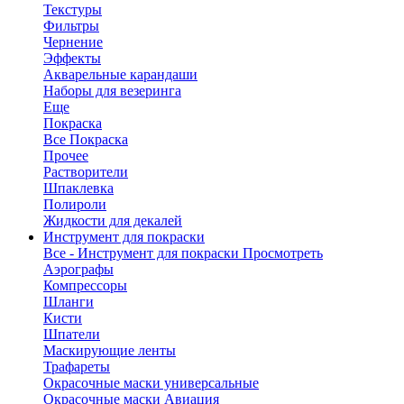
Текстуры
Фильтры
Чернение
Эффекты
Акварельные карандаши
Наборы для везеринга
Еще
Покраска
Все Покраска
Прочее
Растворители
Шпаклевка
Полироли
Жидкости для декалей
Инструмент для покраски
Все - Инструмент для покраски
Просмотреть
Аэрографы
Компрессоры
Шланги
Кисти
Шпатели
Маскирующие ленты
Трафареты
Окрасочные маски универсальные
Окрасочные маски Авиация