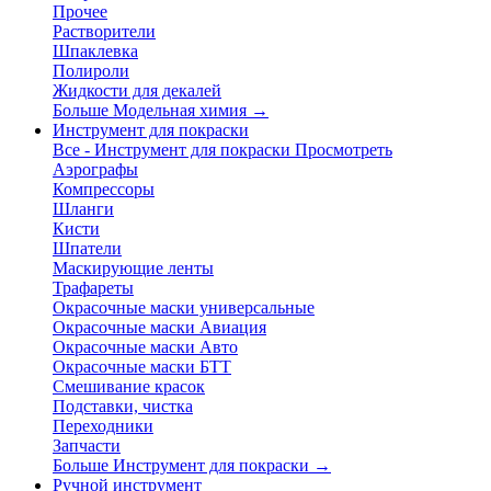
Прочее
Растворители
Шпаклевка
Полироли
Жидкости для декалей
Больше Модельная химия
→
Инструмент для покраски
Все - Инструмент для покраски
Просмотреть
Аэрографы
Компрессоры
Шланги
Кисти
Шпатели
Маскирующие ленты
Трафареты
Окрасочные маски универсальные
Окрасочные маски Авиация
Окрасочные маски Авто
Окрасочные маски БТТ
Смешивание красок
Подставки, чистка
Переходники
Запчасти
Больше Инструмент для покраски
→
Ручной инструмент