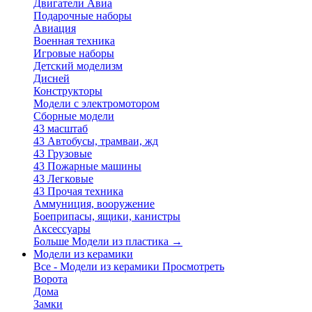
Двигатели Авиа
Подарочные наборы
Авиация
Военная техника
Игровые наборы
Детский моделизм
Дисней
Конструкторы
Модели с электромотором
Сборные модели
43 масштаб
43 Автобусы, трамваи, жд
43 Грузовые
43 Пожарные машины
43 Легковые
43 Прочая техника
Аммуниция, вооружение
Боеприпасы, ящики, канистры
Аксессуары
Больше Модели из пластика
→
Модели из керамики
Все - Модели из керамики
Просмотреть
Ворота
Дома
Замки