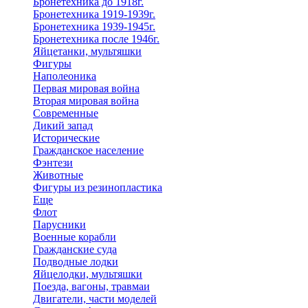
Бронетехника до 1918г.
Бронетехника 1919-1939г.
Бронетехника 1939-1945г.
Бронетехника после 1946г.
Яйцетанки, мультяшки
Фигуры
Наполеоника
Первая мировая война
Вторая мировая война
Современные
Дикий запад
Исторические
Гражданское население
Фэнтези
Животные
Фигуры из резинопластика
Еще
Флот
Парусники
Военные корабли
Гражданские суда
Подводные лодки
Яйцелодки, мультяшки
Поезда, вагоны, травмаи
Двигатели, части моделей