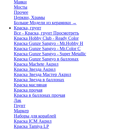
Маяки
Мосты
Прочее
Церкви, Храмы
Больше Модели из керамики
→
Краска, грунт
Все - Краска, грунт
Просмотреть
Краска Hobby Club - Ready Color
Краска Gunze Sangyo - Mr.Hobby H
Краска Gunze Sangyo - Mr.Color C
Краска Gunze Sangyo - Super Metallic
Краска Gunze Sangyo в баллонах
Краска Machete Акрил
Краска Звезда Акрил
Краска Звезда Мастер Акрил
Краска Звезда в баллонах
Краска масляная
Краска прочая
Краска в баллонах прочая
Лак
Грунт
Маркер
Наборы для кораблей
Краска ICM Акрил
Краска Tamiya LP