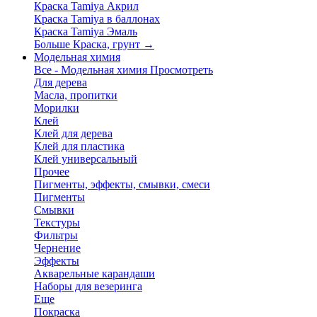
Краска Tamiya Акрил
Краска Tamiya в баллонах
Краска Tamiya Эмаль
Больше Краска, грунт
→
Модельная химия
Все - Модельная химия
Просмотреть
Для дерева
Масла, пропитки
Морилки
Клей
Клей для дерева
Клей для пластика
Клей универсальный
Прочее
Пигменты, эффекты, смывки, смеси
Пигменты
Смывки
Текстуры
Фильтры
Чернение
Эффекты
Акварельные карандаши
Наборы для везеринга
Еще
Покраска