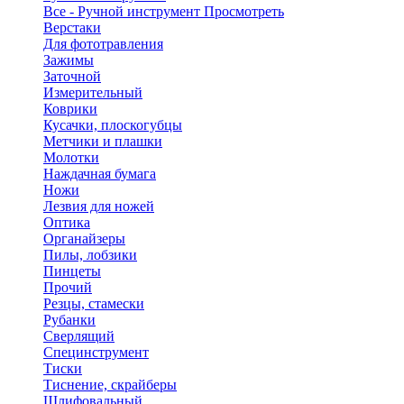
Все - Ручной инструмент
Просмотреть
Верстаки
Для фототравления
Зажимы
Заточной
Измерительный
Коврики
Кусачки, плоскогубцы
Метчики и плашки
Молотки
Наждачная бумага
Ножи
Лезвия для ножей
Оптика
Органайзеры
Пилы, лобзики
Пинцеты
Прочий
Резцы, стамески
Рубанки
Сверлящий
Специнструмент
Тиски
Тиснение, скрайберы
Шлифовальный