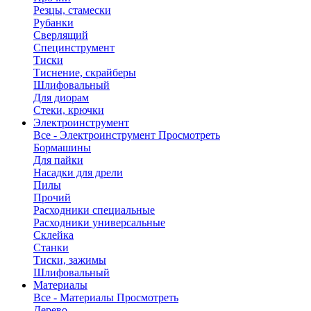
Резцы, стамески
Рубанки
Сверлящий
Специнструмент
Тиски
Тиснение, скрайберы
Шлифовальный
Для диорам
Стеки, крючки
Электроинструмент
Все - Электроинструмент
Просмотреть
Бормашины
Для пайки
Насадки для дрели
Пилы
Прочий
Расходники специальные
Расходники универсальные
Склейка
Станки
Тиски, зажимы
Шлифовальный
Материалы
Все - Материалы
Просмотреть
Дерево