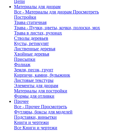
Цепи
Материалы для диорам
Все - Материалы для диорам
Просмотреть
Постройки
Трава статичная
Трава - Пучки, цветы, кочки, полоски, мох
Трава в листах, рулонах
Стволы деревьев
Кусты, ретикулят
Лиственные деревья
Хвойные деревья
Присыпки
Фолиаж
Земля, песок, грунт
Кирпичи, камни, булыжник
Листовые текстуры
Элементы для диорам
Материалы для постройки
Формы для отливки
Прочее
Все - Прочее
Просмотреть
Футляры, боксы для моделей
Подставки, виньетки
Книги и чертежи
Все Книги и чертежи