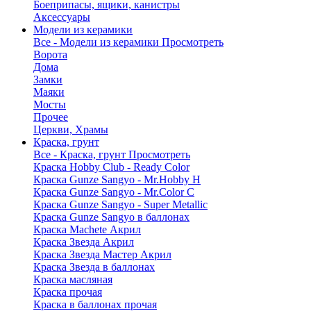
Боеприпасы, ящики, канистры
Аксессуары
Модели из керамики
Все - Модели из керамики
Просмотреть
Ворота
Дома
Замки
Маяки
Мосты
Прочее
Церкви, Храмы
Краска, грунт
Все - Краска, грунт
Просмотреть
Краска Hobby Club - Ready Color
Краска Gunze Sangyo - Mr.Hobby H
Краска Gunze Sangyo - Mr.Color C
Краска Gunze Sangyo - Super Metallic
Краска Gunze Sangyo в баллонах
Краска Machete Акрил
Краска Звезда Акрил
Краска Звезда Мастер Акрил
Краска Звезда в баллонах
Краска масляная
Краска прочая
Краска в баллонах прочая