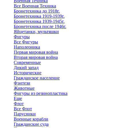
Военная Техника
Все Военная Техника
Бронетехника до 1918г.
Бронетехника 1919-1939г.
Бронетехника 1939-1945г.
Бронетехника после 1946г.
Яйцетанки, мультяшки
Фигуры
Все Фигуры
Наполеоника
Первая мировая война
Вторая мировая война
Современные
Дикий запад
Исторические
Гражданское население
Фэнтези
Животные
Фигуры из резинопластика
Еще
Флот
Все Флот
Парусники
Военные корабли
Гражданские суда