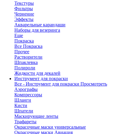
Текстуры
Фильтры
Чернение
Эффекты
Акварельные карандаши
Наборы для везеринга
Еще
Покраска
Все Покраска
Прочее
Растворители
Шпаклевка
Полироли
Жидкости для декалей
Инструмент для покраски
Все - Инструмент для покраски
Просмотреть
Аэрографы
Компрессоры
Шланги
Кисти
Шпатели
Маскирующие ленты
Трафареты
Окрасочные маски универсальные
Окрасочные маски Авиация