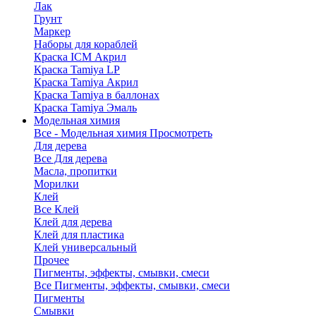
Лак
Грунт
Маркер
Наборы для кораблей
Краска ICM Акрил
Краска Tamiya LP
Краска Tamiya Акрил
Краска Tamiya в баллонах
Краска Tamiya Эмаль
Модельная химия
Все - Модельная химия
Просмотреть
Для дерева
Все Для дерева
Масла, пропитки
Морилки
Клей
Все Клей
Клей для дерева
Клей для пластика
Клей универсальный
Прочее
Пигменты, эффекты, смывки, смеси
Все Пигменты, эффекты, смывки, смеси
Пигменты
Смывки