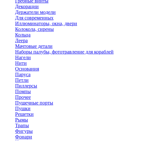
Гребные винты
Декорации
Держатели модели
Для современных
Иллюминаторы, окна, двери
Колокола, сирены
Кольца
Леера
Мачтовые детали
Наборы палубы, фототравление для кораблей
Нагели
Нити
Основания
Паруса
Петли
Пиллерсы
Помпы
Прочее
Пушечные порты
Пушки
Решетки
Рымы
Трапы
Фигуры
Фонари