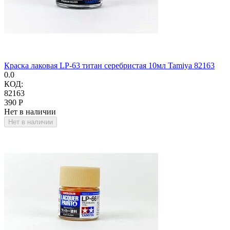
Краска лаковая LP-63 титан серебристая 10мл Tamiya 82163
0.0
КОД:
82163
‍390‍
Р
Нет в наличии
Нет в наличии