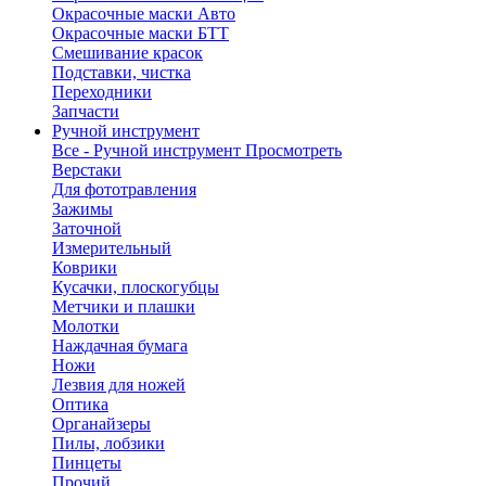
Окрасочные маски Авто
Окрасочные маски БТТ
Смешивание красок
Подставки, чистка
Переходники
Запчасти
Ручной инструмент
Все - Ручной инструмент
Просмотреть
Верстаки
Для фототравления
Зажимы
Заточной
Измерительный
Коврики
Кусачки, плоскогубцы
Метчики и плашки
Молотки
Наждачная бумага
Ножи
Лезвия для ножей
Оптика
Органайзеры
Пилы, лобзики
Пинцеты
Прочий