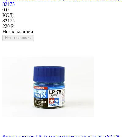
82175
0.0
КОД:
82175
‍220‍
Р
Нет в наличии
Нет в наличии
Краска лаковая LP-78 синяя матовая 10мл Tamiya 82178