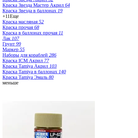
Краска Звезда Мастер Акрил
64
Краска Звезда в баллонах
19
+11
Еще
Краска масляная
52
Краска прочая
68
Краска в баллонах прочая
11
Лак
107
Грунт
99
Маркер
55
Наборы для кораблей
286
Краска ICM Акрил
77
Краска Tamiya Акрил
103
Краска Tamiya в баллонах
140
Краска Tamiya Эмаль
80
меньше