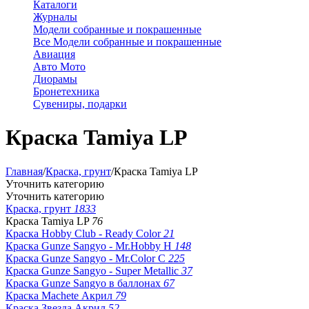
Каталоги
Журналы
Модели собранные и покрашенные
Все Модели собранные и покрашенные
Авиация
Авто Мото
Диорамы
Бронетехника
Сувениры, подарки
Краска Tamiya LP
Главная
/
Краска, грунт
/
Краска Tamiya LP
Уточнить категорию
Уточнить категорию
Краска, грунт
1833
Краска Tamiya LP
76
Краска Hobby Club - Ready Color
21
Краска Gunze Sangyo - Mr.Hobby H
148
Краска Gunze Sangyo - Mr.Color C
225
Краска Gunze Sangyo - Super Metallic
37
Краска Gunze Sangyo в баллонах
67
Краска Machete Акрил
79
Краска Звезда Акрил
52