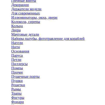
Гребные винты
Декорации
Держатели модели
Для современных
Иллюминаторы, окна, двери
Колокола, сирены
Кольца
Леера
Мачтовые детали
Наборы палубы, фототравление для кораблей
Нагели
Нити
Основания
Паруса
Петли
Пиллерсы
Помпы
Прочее
Пушечные порты
Пушки
Решетки
Рымы
Трапы
Фигуры
Фонари