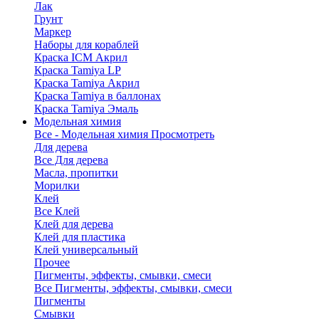
Лак
Грунт
Маркер
Наборы для кораблей
Краска ICM Акрил
Краска Tamiya LP
Краска Tamiya Акрил
Краска Tamiya в баллонах
Краска Tamiya Эмаль
Модельная химия
Все - Модельная химия
Просмотреть
Для дерева
Все Для дерева
Масла, пропитки
Морилки
Клей
Все Клей
Клей для дерева
Клей для пластика
Клей универсальный
Прочее
Пигменты, эффекты, смывки, смеси
Все Пигменты, эффекты, смывки, смеси
Пигменты
Смывки