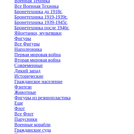
Военная Техника
Все Военная Техника
Бронетехника до 1918г.
Бронетехника 1919-1939г.
Бронетехника 1939-1945г.
Бронетехника после 1946г.
Яйцетанки, мультяшки
Фигуры
Все Фигуры
Наполеоника
Первая мировая война
Вторая мировая война
Современные
Дикий запад
Исторические
Гражданское население
Фэнтези
Животные
Фигуры из резинопластика
Еще
Флот
Все Флот
Парусники
Военные корабли
Гражданские суда