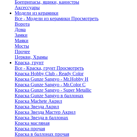
Боеприпасы, ящики, канистры
Аксессуары
Модели из керамики
Все - Модели из керамики
Просмотреть
Ворота
Дома
Замки
Маяки
Мосты
Прочее
Церкви, Храмы
Краска, грунт
Все - Краска, грунт
Просмотреть
Краска Hobby Club - Ready Color
Краска Gunze Sangyo - Mr.Hobby H
Краска Gunze Sangyo - Mr.Color C
Краска Gunze Sangyo - Super Metallic
Краска Gunze Sangyo в баллонах
Краска Machete Акрил
Краска Звезда Акрил
Краска Звезда Мастер Акрил
Краска Звезда в баллонах
Краска масляная
Краска прочая
Краска в баллонах прочая