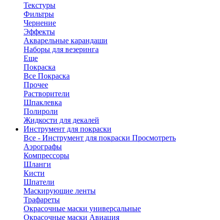
Текстуры
Фильтры
Чернение
Эффекты
Акварельные карандаши
Наборы для везеринга
Еще
Покраска
Все Покраска
Прочее
Растворители
Шпаклевка
Полироли
Жидкости для декалей
Инструмент для покраски
Все - Инструмент для покраски
Просмотреть
Аэрографы
Компрессоры
Шланги
Кисти
Шпатели
Маскирующие ленты
Трафареты
Окрасочные маски универсальные
Окрасочные маски Авиация