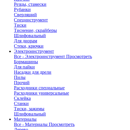
Резцы, стамески
Рубанки
Сверлящий
Специнструмент
Тиски
Тиснение, скрайберы
Шлифовальный
Для диорам
Стеки, крючки
Электроинструмент
Все - Электроинструмент
Просмотреть
Бормашины
Для пайки
Насадки для дрели
Пилы
Прочий
Расходники специальные
Расходники универсальные
Склейка
Станки
Тиски, зажимы
Шлифовальный
Материалы
Все - Материалы
Просмотреть
Дерево