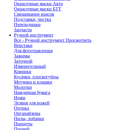
Окрасочные маски Авто
Окрасочные маски БТТ
Смешивание красок
Подставки, чистка
Переходники
Запчасти
Ручной инструмент
Все - Ручной инструмент
Просмотреть
Верстаки
Для фототравления
Зажимы
Заточной
Измерительный
Коврики
Кусачки, плоскогубцы
Метчики и плашки
Молотки
Наждачная бумага
Ножи
Лезвия для ножей
Оптика
Органайзеры
Пилы, лобзики
Пинцеты
Прочий