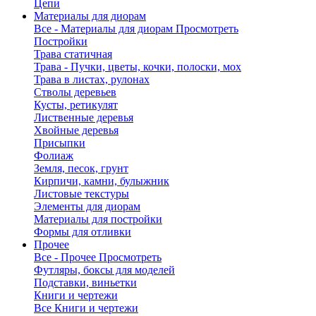
Цепи
Материалы для диорам
Все - Материалы для диорам
Просмотреть
Постройки
Трава статичная
Трава - Пучки, цветы, кочки, полоски, мох
Трава в листах, рулонах
Стволы деревьев
Кусты, ретикулят
Лиственные деревья
Хвойные деревья
Присыпки
Фолиаж
Земля, песок, грунт
Кирпичи, камни, булыжник
Листовые текстуры
Элементы для диорам
Материалы для постройки
Формы для отливки
Прочее
Все - Прочее
Просмотреть
Футляры, боксы для моделей
Подставки, виньетки
Книги и чертежи
Все Книги и чертежи