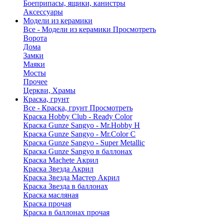
Боеприпасы, ящики, канистры
Аксессуары
Модели из керамики
Все - Модели из керамики
Просмотреть
Ворота
Дома
Замки
Маяки
Мосты
Прочее
Церкви, Храмы
Краска, грунт
Все - Краска, грунт
Просмотреть
Краска Hobby Club - Ready Color
Краска Gunze Sangyo - Mr.Hobby H
Краска Gunze Sangyo - Mr.Color C
Краска Gunze Sangyo - Super Metallic
Краска Gunze Sangyo в баллонах
Краска Machete Акрил
Краска Звезда Акрил
Краска Звезда Мастер Акрил
Краска Звезда в баллонах
Краска масляная
Краска прочая
Краска в баллонах прочая