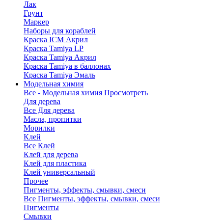
Лак
Грунт
Маркер
Наборы для кораблей
Краска ICM Акрил
Краска Tamiya LP
Краска Tamiya Акрил
Краска Tamiya в баллонах
Краска Tamiya Эмаль
Модельная химия
Все - Модельная химия
Просмотреть
Для дерева
Все Для дерева
Масла, пропитки
Морилки
Клей
Все Клей
Клей для дерева
Клей для пластика
Клей универсальный
Прочее
Пигменты, эффекты, смывки, смеси
Все Пигменты, эффекты, смывки, смеси
Пигменты
Смывки