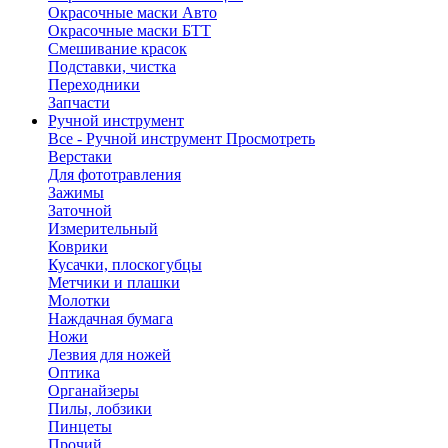
Окрасочные маски Авто
Окрасочные маски БТТ
Смешивание красок
Подставки, чистка
Переходники
Запчасти
Ручной инструмент
Все - Ручной инструмент
Просмотреть
Верстаки
Для фототравления
Зажимы
Заточной
Измерительный
Коврики
Кусачки, плоскогубцы
Метчики и плашки
Молотки
Наждачная бумага
Ножи
Лезвия для ножей
Оптика
Органайзеры
Пилы, лобзики
Пинцеты
Прочий