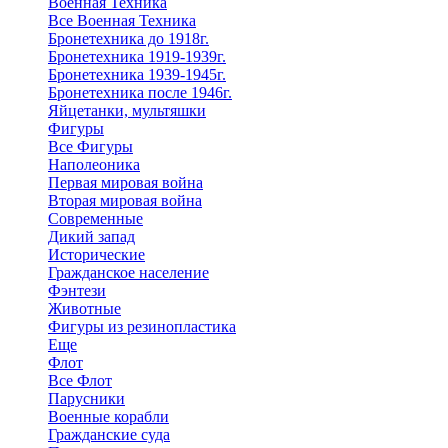
Военная Техника
Все Военная Техника
Бронетехника до 1918г.
Бронетехника 1919-1939г.
Бронетехника 1939-1945г.
Бронетехника после 1946г.
Яйцетанки, мультяшки
Фигуры
Все Фигуры
Наполеоника
Первая мировая война
Вторая мировая война
Современные
Дикий запад
Исторические
Гражданское население
Фэнтези
Животные
Фигуры из резинопластика
Еще
Флот
Все Флот
Парусники
Военные корабли
Гражданские суда