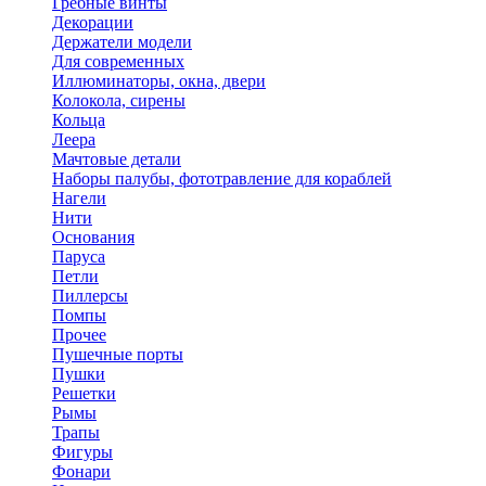
Гребные винты
Декорации
Держатели модели
Для современных
Иллюминаторы, окна, двери
Колокола, сирены
Кольца
Леера
Мачтовые детали
Наборы палубы, фототравление для кораблей
Нагели
Нити
Основания
Паруса
Петли
Пиллерсы
Помпы
Прочее
Пушечные порты
Пушки
Решетки
Рымы
Трапы
Фигуры
Фонари