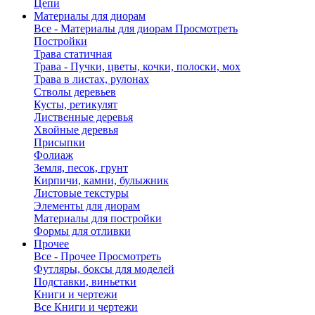
Цепи
Материалы для диорам
Все - Материалы для диорам
Просмотреть
Постройки
Трава статичная
Трава - Пучки, цветы, кочки, полоски, мох
Трава в листах, рулонах
Стволы деревьев
Кусты, ретикулят
Лиственные деревья
Хвойные деревья
Присыпки
Фолиаж
Земля, песок, грунт
Кирпичи, камни, булыжник
Листовые текстуры
Элементы для диорам
Материалы для постройки
Формы для отливки
Прочее
Все - Прочее
Просмотреть
Футляры, боксы для моделей
Подставки, виньетки
Книги и чертежи
Все Книги и чертежи