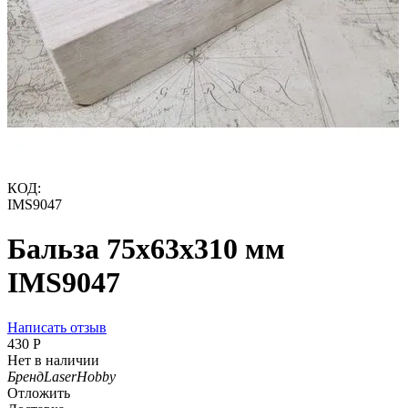
КОД:
IMS9047
Бальза 75x63x310 мм
IMS9047
Написать отзыв
‍430‍
Р
Нет в наличии
Бренд
LaserHobby
Отложить