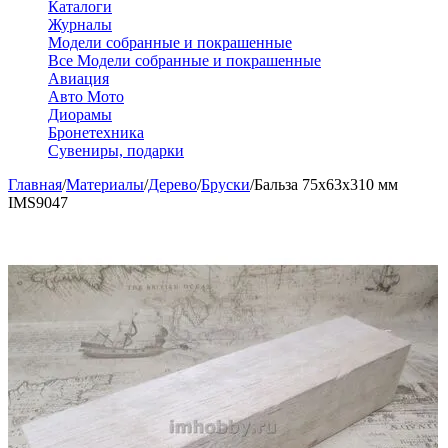
Каталоги
Журналы
Модели собранные и покрашенные
Все Модели собранные и покрашенные
Авиация
Авто Мото
Диорамы
Бронетехника
Сувениры, подарки
Главная
/
Материалы
/
Дерево
/
Бруски
/
Бальза 75x63x310 мм
IMS9047