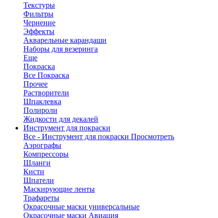
Текстуры
Фильтры
Чернение
Эффекты
Акварельные карандаши
Наборы для везеринга
Еще
Покраска
Все Покраска
Прочее
Растворители
Шпаклевка
Полироли
Жидкости для декалей
Инструмент для покраски
Все - Инструмент для покраски
Просмотреть
Аэрографы
Компрессоры
Шланги
Кисти
Шпатели
Маскирующие ленты
Трафареты
Окрасочные маски универсальные
Окрасочные маски Авиация