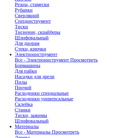
Резцы, стамески
Рубанки
Сверлящий
Специнструмент
Тиски
Тиснение, скрайберы
Шлифовальный
Для диорам
Стеки, крючки
Электроинструмент
Все - Электроинструмент
Просмотреть
Бормашины
Для пайки
Насадки для дрели
Пилы
Прочий
Расходники специальные
Расходники универсальные
Склейка
Станки
Тиски, зажимы
Шлифовальный
Материалы
Все - Материалы
Просмотреть
Дерево