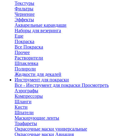
Текстуры
Фильтры
Чернение
Эффекты
Акварельные карандаши
Наборы для везеринга
Еще
Покраска
Все Покраска
Прочее
Растворители
Шпаклевка
Полироли
Жидкости для декалей
Инструмент для покраски
Все - Инструмент для покраски
Просмотреть
Аэрографы
Компрессоры
Шланги
Кисти
Шпатели
Маскирующие ленты
Трафареты
Окрасочные маски универсальные
Окрасочные маски Авиация