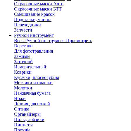
Окрасочные маски Авто
Окрасочные маски БТТ
Смешивание красок
Подставки, чистка
Переходники
Запчасти
Ручной инструмент
Все - Ручной инструмент
Просмотреть
Верстаки
Для фототравления
Зажимы
Заточной
Измерительный
Коврики
Кусачки, плоскогубцы
Метчики и плашки
Молотки
Наждачная бумага
Ножи
Лезвия для ножей
Оптика
Органайзеры
Пилы, лобзики
Пинцеты
Прочий