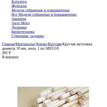
Каталоги
Журналы
Модели собранные и покрашенные
Все Модели собранные и покрашенные
Авиация
Авто Мото
Диорамы
Бронетехника
Сувениры, подарки
Главная
/
Материалы
/
Дерево
/
Кругляк
/
Круглая заготовка
диаметр 10 мм, липа, 1 шт MS5110
‍285‍
Р
В корзину