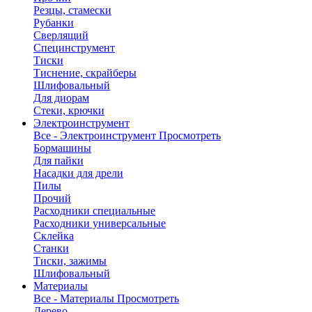
Резцы, стамески
Рубанки
Сверлящий
Специнструмент
Тиски
Тиснение, скрайберы
Шлифовальный
Для диорам
Стеки, крючки
Электроинструмент
Все - Электроинструмент
Просмотреть
Бормашины
Для пайки
Насадки для дрели
Пилы
Прочий
Расходники специальные
Расходники универсальные
Склейка
Станки
Тиски, зажимы
Шлифовальный
Материалы
Все - Материалы
Просмотреть
Дерево