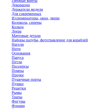
Гребные винты
Декорации
Держатели модели
Для современных
Иллюминаторы, окна, двери
Колокола, сирены
Кольца
Леера
Мачтовые детали
Наборы палубы, фототравление для кораблей
Нагели
Нити
Основания
Паруса
Петли
Пиллерсы
Помпы
Прочее
Пушечные порты
Пушки
Решетки
Рымы
Трапы
Фигуры
Фонари