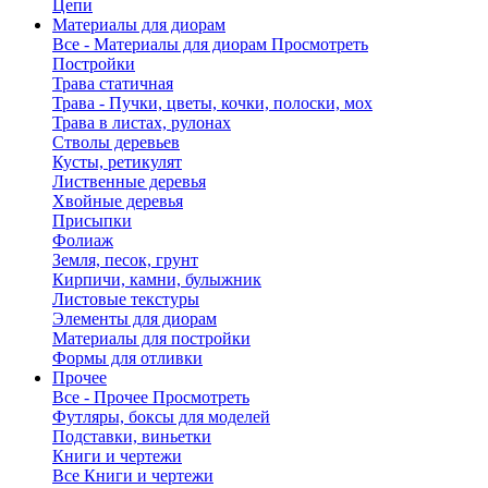
Цепи
Материалы для диорам
Все - Материалы для диорам
Просмотреть
Постройки
Трава статичная
Трава - Пучки, цветы, кочки, полоски, мох
Трава в листах, рулонах
Стволы деревьев
Кусты, ретикулят
Лиственные деревья
Хвойные деревья
Присыпки
Фолиаж
Земля, песок, грунт
Кирпичи, камни, булыжник
Листовые текстуры
Элементы для диорам
Материалы для постройки
Формы для отливки
Прочее
Все - Прочее
Просмотреть
Футляры, боксы для моделей
Подставки, виньетки
Книги и чертежи
Все Книги и чертежи