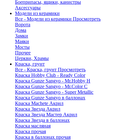
Боеприпасы, ящики, канистры
Аксессуары
Модели из керамики
Все - Модели из керамики
Просмотреть
Ворота
Дома
Замки
Маяки
Мосты
Прочее
Церкви, Храмы
Краска, грунт
Все - Краска, грунт
Просмотреть
Краска Hobby Club - Ready Color
Краска Gunze Sangyo - Mr.Hobby H
Краска Gunze Sangyo - Mr.Color C
Краска Gunze Sangyo - Super Metallic
Краска Gunze Sangyo в баллонах
Краска Machete Акрил
Краска Звезда Акрил
Краска Звезда Мастер Акрил
Краска Звезда в баллонах
Краска масляная
Краска прочая
Краска в баллонах прочая