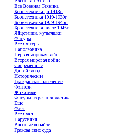
Военная Техника
Все Военная Техника
Бронетехника до 1918г.
Бронетехника 1919-1939г.
Бронетехника 1939-1945г.
Бронетехника после 1946г.
Яйцетанки, мультяшки
Фигуры
Все Фигуры
Наполеоника
Первая мировая война
Вторая мировая война
Современные
Дикий запад
Исторические
Гражданское население
Фэнтези
Животные
Фигуры из резинопластика
Еще
Флот
Все Флот
Парусники
Военные корабли
Гражданские суда