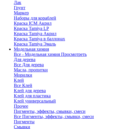
Лак
Грунт
Маркер
Наборы для кораблей
Краска ICM Акрил
Краска Tamiya LP
Краска Tamiya Акрил
Краска Tamiya в баллонах
Краска Tamiya Эмаль
Модельная химия
Все - Модельная химия
Просмотреть
Для дерева
Все Для дерева
Масла, пропитки
Морилки
Клей
Все Клей
Клей для дерева
Клей для пластика
Клей универсальный
Прочее
Пигменты, эффекты, смывки, смеси
Все Пигменты, эффекты, смывки, смеси
Пигменты
Смывки