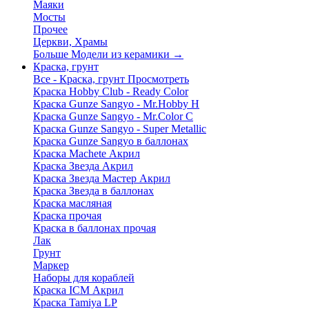
Маяки
Мосты
Прочее
Церкви, Храмы
Больше Модели из керамики
→
Краска, грунт
Все - Краска, грунт
Просмотреть
Краска Hobby Club - Ready Color
Краска Gunze Sangyo - Mr.Hobby H
Краска Gunze Sangyo - Mr.Color C
Краска Gunze Sangyo - Super Metallic
Краска Gunze Sangyo в баллонах
Краска Machete Акрил
Краска Звезда Акрил
Краска Звезда Мастер Акрил
Краска Звезда в баллонах
Краска масляная
Краска прочая
Краска в баллонах прочая
Лак
Грунт
Маркер
Наборы для кораблей
Краска ICM Акрил
Краска Tamiya LP