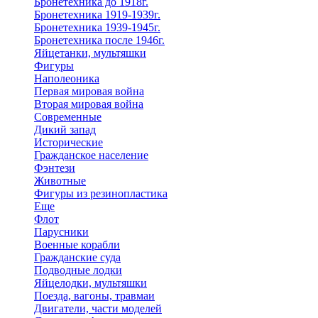
Бронетехника до 1918г.
Бронетехника 1919-1939г.
Бронетехника 1939-1945г.
Бронетехника после 1946г.
Яйцетанки, мультяшки
Фигуры
Наполеоника
Первая мировая война
Вторая мировая война
Современные
Дикий запад
Исторические
Гражданское население
Фэнтези
Животные
Фигуры из резинопластика
Еще
Флот
Парусники
Военные корабли
Гражданские суда
Подводные лодки
Яйцелодки, мультяшки
Поезда, вагоны, травмаи
Двигатели, части моделей