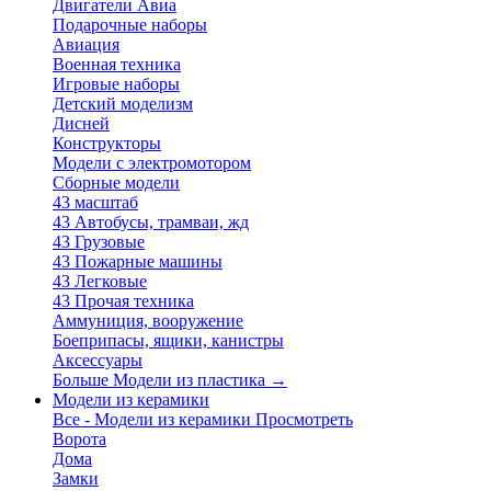
Двигатели Авиа
Подарочные наборы
Авиация
Военная техника
Игровые наборы
Детский моделизм
Дисней
Конструкторы
Модели с электромотором
Сборные модели
43 масштаб
43 Автобусы, трамваи, жд
43 Грузовые
43 Пожарные машины
43 Легковые
43 Прочая техника
Аммуниция, вооружение
Боеприпасы, ящики, канистры
Аксессуары
Больше Модели из пластика
→
Модели из керамики
Все - Модели из керамики
Просмотреть
Ворота
Дома
Замки