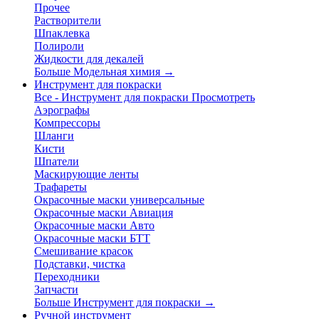
Прочее
Растворители
Шпаклевка
Полироли
Жидкости для декалей
Больше Модельная химия
→
Инструмент для покраски
Все - Инструмент для покраски
Просмотреть
Аэрографы
Компрессоры
Шланги
Кисти
Шпатели
Маскирующие ленты
Трафареты
Окрасочные маски универсальные
Окрасочные маски Авиация
Окрасочные маски Авто
Окрасочные маски БТТ
Смешивание красок
Подставки, чистка
Переходники
Запчасти
Больше Инструмент для покраски
→
Ручной инструмент