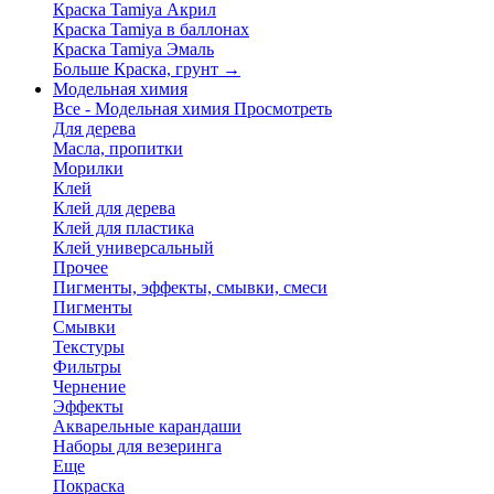
Краска Tamiya Акрил
Краска Tamiya в баллонах
Краска Tamiya Эмаль
Больше Краска, грунт
→
Модельная химия
Все - Модельная химия
Просмотреть
Для дерева
Масла, пропитки
Морилки
Клей
Клей для дерева
Клей для пластика
Клей универсальный
Прочее
Пигменты, эффекты, смывки, смеси
Пигменты
Смывки
Текстуры
Фильтры
Чернение
Эффекты
Акварельные карандаши
Наборы для везеринга
Еще
Покраска