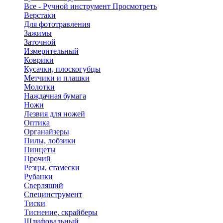
Все - Ручной инструмент
Просмотреть
Верстаки
Для фототравления
Зажимы
Заточной
Измерительный
Коврики
Кусачки, плоскогубцы
Метчики и плашки
Молотки
Наждачная бумага
Ножи
Лезвия для ножей
Оптика
Органайзеры
Пилы, лобзики
Пинцеты
Прочий
Резцы, стамески
Рубанки
Сверлящий
Специнструмент
Тиски
Тиснение, скрайберы
Шлифовальный