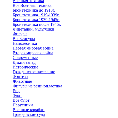
Военная Техника
Все Военная Техника
Бронетехника до 1918г.
Бронетехника 1919-1939г.
Бронетехника 1939-1945г.
Бронетехника после 1946г.
Яйцетанки, мультяшки
Фигуры
Все Фигуры
Наполеоника
Первая мировая война
Вторая мировая война
Современные
Дикий запад
Исторические
Гражданское население
Фэнтези
Животные
Фигуры из резинопластика
Еще
Флот
Все Флот
Парусники
Военные корабли
Гражданские суда