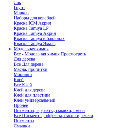
Лак
Грунт
Маркер
Наборы для кораблей
Краска ICM Акрил
Краска Tamiya LP
Краска Tamiya Акрил
Краска Tamiya в баллонах
Краска Tamiya Эмаль
Модельная химия
Все - Модельная химия
Просмотреть
Для дерева
Все Для дерева
Масла, пропитки
Морилки
Клей
Все Клей
Клей для дерева
Клей для пластика
Клей универсальный
Прочее
Пигменты, эффекты, смывки, смеси
Все Пигменты, эффекты, смывки, смеси
Пигменты
Смывки