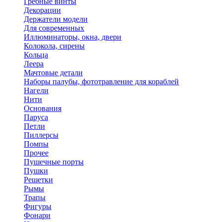
Гребные винты
Декорации
Держатели модели
Для современных
Иллюминаторы, окна, двери
Колокола, сирены
Кольца
Леера
Мачтовые детали
Наборы палубы, фототравление для кораблей
Нагели
Нити
Основания
Паруса
Петли
Пиллерсы
Помпы
Прочее
Пушечные порты
Пушки
Решетки
Рымы
Трапы
Фигуры
Фонари