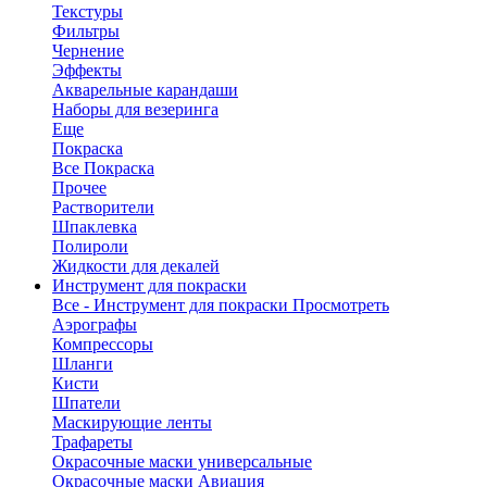
Текстуры
Фильтры
Чернение
Эффекты
Акварельные карандаши
Наборы для везеринга
Еще
Покраска
Все Покраска
Прочее
Растворители
Шпаклевка
Полироли
Жидкости для декалей
Инструмент для покраски
Все - Инструмент для покраски
Просмотреть
Аэрографы
Компрессоры
Шланги
Кисти
Шпатели
Маскирующие ленты
Трафареты
Окрасочные маски универсальные
Окрасочные маски Авиация