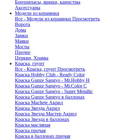
Боеприпасы, ящики, канистры
Аксессуары
Модели из керамики
Все - Модели из керамики
Просмотреть
Ворота
Дома
Замки
Маяки
Мосты
Прочее
Церкви, Храмы
Краска, грунт
Все - Краска, грунт
Просмотреть
Краска Hobby Club - Ready Color
Краска Gunze Sangyo - Mr.Hobby H
Краска Gunze Sangyo - Mr.Color C
Краска Gunze Sangyo - Super Metallic
Краска Gunze Sangyo в баллонах
Краска Machete Акрил
Краска Звезда Акрил
Краска Звезда Мастер Акрил
Краска Звезда в баллонах
Краска масляная
Краска прочая
Краска в баллонах прочая