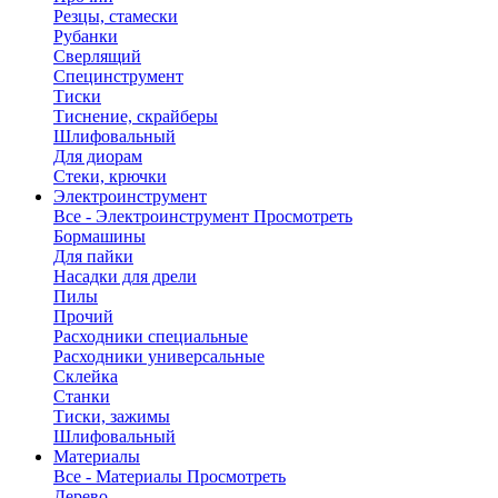
Резцы, стамески
Рубанки
Сверлящий
Специнструмент
Тиски
Тиснение, скрайберы
Шлифовальный
Для диорам
Стеки, крючки
Электроинструмент
Все - Электроинструмент
Просмотреть
Бормашины
Для пайки
Насадки для дрели
Пилы
Прочий
Расходники специальные
Расходники универсальные
Склейка
Станки
Тиски, зажимы
Шлифовальный
Материалы
Все - Материалы
Просмотреть
Дерево