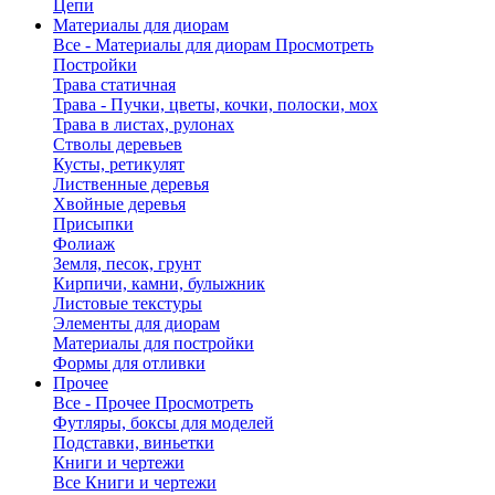
Цепи
Материалы для диорам
Все - Материалы для диорам
Просмотреть
Постройки
Трава статичная
Трава - Пучки, цветы, кочки, полоски, мох
Трава в листах, рулонах
Стволы деревьев
Кусты, ретикулят
Лиственные деревья
Хвойные деревья
Присыпки
Фолиаж
Земля, песок, грунт
Кирпичи, камни, булыжник
Листовые текстуры
Элементы для диорам
Материалы для постройки
Формы для отливки
Прочее
Все - Прочее
Просмотреть
Футляры, боксы для моделей
Подставки, виньетки
Книги и чертежи
Все Книги и чертежи