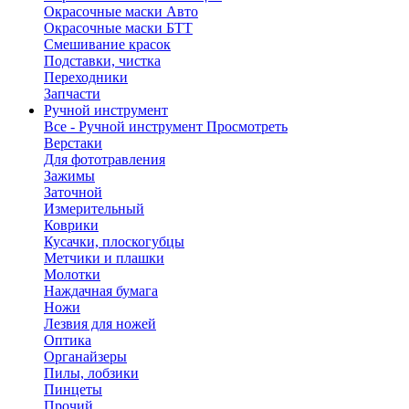
Окрасочные маски Авто
Окрасочные маски БТТ
Смешивание красок
Подставки, чистка
Переходники
Запчасти
Ручной инструмент
Все - Ручной инструмент
Просмотреть
Верстаки
Для фототравления
Зажимы
Заточной
Измерительный
Коврики
Кусачки, плоскогубцы
Метчики и плашки
Молотки
Наждачная бумага
Ножи
Лезвия для ножей
Оптика
Органайзеры
Пилы, лобзики
Пинцеты
Прочий