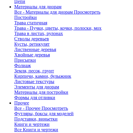
Цепи
Материалы для диорам
Все - Материалы для диорам
Просмотреть
Постройки
Трава статичная
Трава - Пучки, цветы, кочки, полоски, мох
Трава в листах, рулонах
Стволы деревьев
Кусты, ретикулят
Лиственные деревья
Хвойные деревья
Присыпки
Фолиаж
Земля, песок, грунт
Кирпичи, камни, булыжник
Листовые текстуры
Элементы для диорам
Материалы для постройки
Формы для отливки
Прочее
Все - Прочее
Просмотреть
Футляры, боксы для моделей
Подставки, виньетки
Книги и чертежи
Все Книги и чертежи