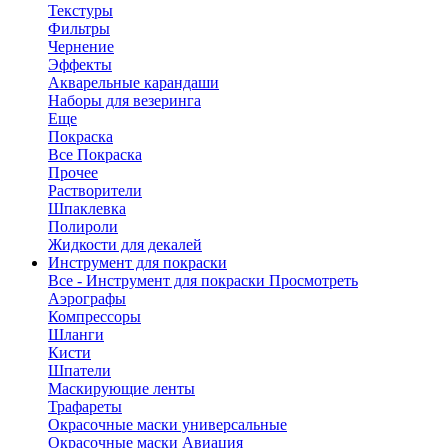
Текстуры
Фильтры
Чернение
Эффекты
Акварельные карандаши
Наборы для везеринга
Еще
Покраска
Все Покраска
Прочее
Растворители
Шпаклевка
Полироли
Жидкости для декалей
Инструмент для покраски
Все - Инструмент для покраски
Просмотреть
Аэрографы
Компрессоры
Шланги
Кисти
Шпатели
Маскирующие ленты
Трафареты
Окрасочные маски универсальные
Окрасочные маски Авиация