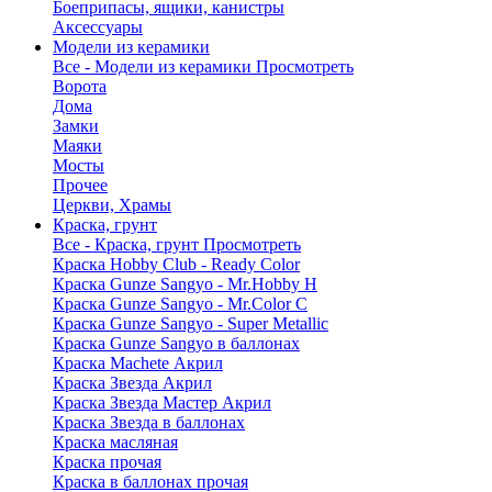
Боеприпасы, ящики, канистры
Аксессуары
Модели из керамики
Все - Модели из керамики
Просмотреть
Ворота
Дома
Замки
Маяки
Мосты
Прочее
Церкви, Храмы
Краска, грунт
Все - Краска, грунт
Просмотреть
Краска Hobby Club - Ready Color
Краска Gunze Sangyo - Mr.Hobby H
Краска Gunze Sangyo - Mr.Color C
Краска Gunze Sangyo - Super Metallic
Краска Gunze Sangyo в баллонах
Краска Machete Акрил
Краска Звезда Акрил
Краска Звезда Мастер Акрил
Краска Звезда в баллонах
Краска масляная
Краска прочая
Краска в баллонах прочая