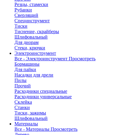
Резцы, стамески
Рубанки
Сверлящий
Специнструмент
Тиски
Тиснение, скрайберы
Шлифовальный
Для диорам
Стеки, крючки
Электроинструмент
Все - Электроинструмент
Просмотреть
Бормашины
Для пайки
Насадки для дрели
Пилы
Прочий
Расходники специальные
Расходники универсальные
Склейка
Станки
Тиски, зажимы
Шлифовальный
Материалы
Все - Материалы
Просмотреть
Дерево