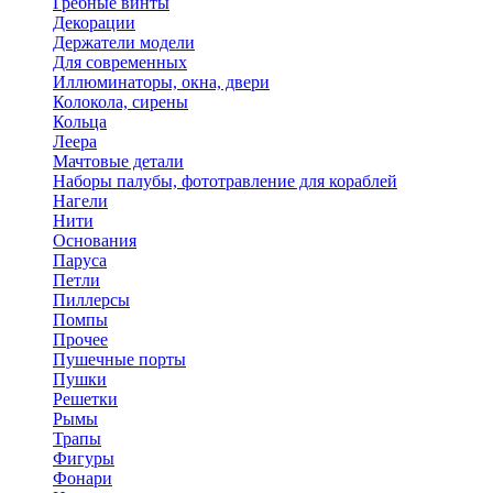
Гребные винты
Декорации
Держатели модели
Для современных
Иллюминаторы, окна, двери
Колокола, сирены
Кольца
Леера
Мачтовые детали
Наборы палубы, фототравление для кораблей
Нагели
Нити
Основания
Паруса
Петли
Пиллерсы
Помпы
Прочее
Пушечные порты
Пушки
Решетки
Рымы
Трапы
Фигуры
Фонари