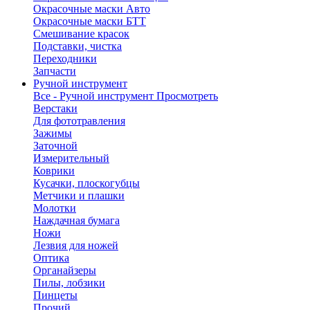
Окрасочные маски Авто
Окрасочные маски БТТ
Смешивание красок
Подставки, чистка
Переходники
Запчасти
Ручной инструмент
Все - Ручной инструмент
Просмотреть
Верстаки
Для фототравления
Зажимы
Заточной
Измерительный
Коврики
Кусачки, плоскогубцы
Метчики и плашки
Молотки
Наждачная бумага
Ножи
Лезвия для ножей
Оптика
Органайзеры
Пилы, лобзики
Пинцеты
Прочий