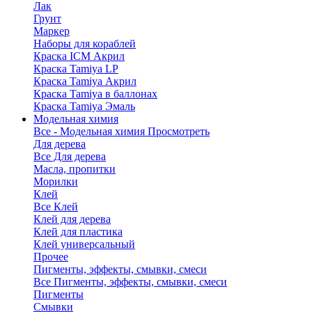
Лак
Грунт
Маркер
Наборы для кораблей
Краска ICM Акрил
Краска Tamiya LP
Краска Tamiya Акрил
Краска Tamiya в баллонах
Краска Tamiya Эмаль
Модельная химия
Все - Модельная химия
Просмотреть
Для дерева
Все Для дерева
Масла, пропитки
Морилки
Клей
Все Клей
Клей для дерева
Клей для пластика
Клей универсальный
Прочее
Пигменты, эффекты, смывки, смеси
Все Пигменты, эффекты, смывки, смеси
Пигменты
Смывки