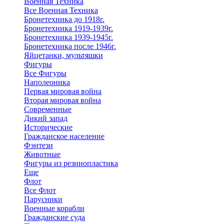
Военная Техника
Все Военная Техника
Бронетехника до 1918г.
Бронетехника 1919-1939г.
Бронетехника 1939-1945г.
Бронетехника после 1946г.
Яйцетанки, мультяшки
Фигуры
Все Фигуры
Наполеоника
Первая мировая война
Вторая мировая война
Современные
Дикий запад
Исторические
Гражданское население
Фэнтези
Животные
Фигуры из резинопластика
Еще
Флот
Все Флот
Парусники
Военные корабли
Гражданские суда