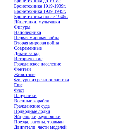
Бронетехника до 1918г.
Бронетехника 1919-1939г.
Бронетехника 1939-1945г.
Бронетехника после 1946г.
Яйцетанки, мультяшки
Фигуры
Наполеоника
Первая мировая война
Вторая мировая война
Современные
Дикий запад
Исторические
Гражданское население
Фэнтези
Животные
Фигуры из резинопластика
Еще
Флот
Парусники
Военные корабли
Гражданские суда
Подводные лодки
Яйцелодки, мультяшки
Поезда, вагоны, травмаи
Двигатели, части моделей