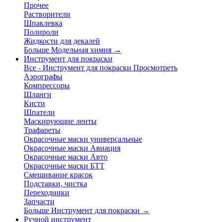
Прочее
Растворители
Шпаклевка
Полироли
Жидкости для декалей
Больше Модельная химия
→
Инструмент для покраски
Все - Инструмент для покраски
Просмотреть
Аэрографы
Компрессоры
Шланги
Кисти
Шпатели
Маскирующие ленты
Трафареты
Окрасочные маски универсальные
Окрасочные маски Авиация
Окрасочные маски Авто
Окрасочные маски БТТ
Смешивание красок
Подставки, чистка
Переходники
Запчасти
Больше Инструмент для покраски
→
Ручной инструмент