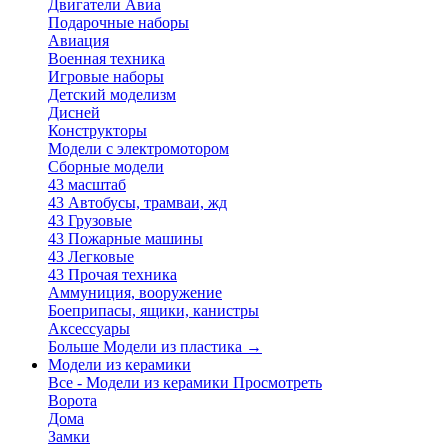
Двигатели Авиа
Подарочные наборы
Авиация
Военная техника
Игровые наборы
Детский моделизм
Дисней
Конструкторы
Модели с электромотором
Сборные модели
43 масштаб
43 Автобусы, трамваи, жд
43 Грузовые
43 Пожарные машины
43 Легковые
43 Прочая техника
Аммуниция, вооружение
Боеприпасы, ящики, канистры
Аксессуары
Больше Модели из пластика
→
Модели из керамики
Все - Модели из керамики
Просмотреть
Ворота
Дома
Замки