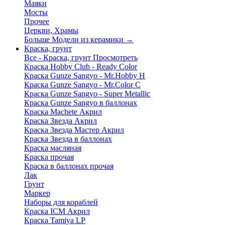
Маяки
Мосты
Прочее
Церкви, Храмы
Больше Модели из керамики
→
Краска, грунт
Все - Краска, грунт
Просмотреть
Краска Hobby Club - Ready Color
Краска Gunze Sangyo - Mr.Hobby H
Краска Gunze Sangyo - Mr.Color C
Краска Gunze Sangyo - Super Metallic
Краска Gunze Sangyo в баллонах
Краска Machete Акрил
Краска Звезда Акрил
Краска Звезда Мастер Акрил
Краска Звезда в баллонах
Краска масляная
Краска прочая
Краска в баллонах прочая
Лак
Грунт
Маркер
Наборы для кораблей
Краска ICM Акрил
Краска Tamiya LP