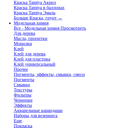
Краска Tamiya Акрил
Краска Tamiya в баллонах
Краска Tamiya Эмаль
Больше Краска, грунт
→
Модельная химия
Все - Модельная химия
Просмотреть
Для дерева
Масла, пропитки
Морилки
Клей
Клей для дерева
Клей для пластика
Клей универсальный
Прочее
Пигменты, эффекты, смывки, смеси
Пигменты
Смывки
Текстуры
Фильтры
Чернение
Эффекты
Акварельные карандаши
Наборы для везеринга
Еще
Покраска