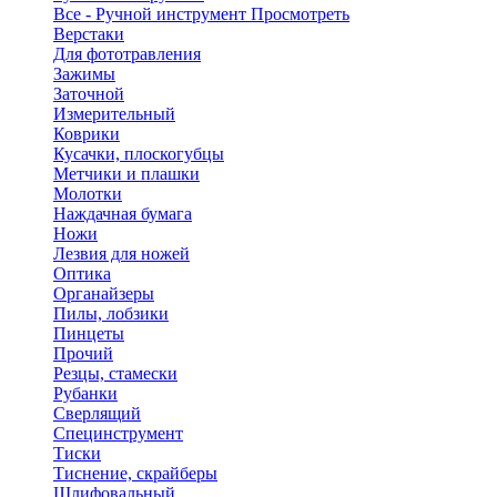
Все - Ручной инструмент
Просмотреть
Верстаки
Для фототравления
Зажимы
Заточной
Измерительный
Коврики
Кусачки, плоскогубцы
Метчики и плашки
Молотки
Наждачная бумага
Ножи
Лезвия для ножей
Оптика
Органайзеры
Пилы, лобзики
Пинцеты
Прочий
Резцы, стамески
Рубанки
Сверлящий
Специнструмент
Тиски
Тиснение, скрайберы
Шлифовальный