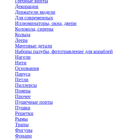
Гребные винты
Декорации
Держатели модели
Для современных
Иллюминаторы, окна, двери
Колокола, сирены
Кольца
Леера
Мачтовые детали
Наборы палубы, фототравление для кораблей
Нагели
Нити
Основания
Паруса
Петли
Пиллерсы
Помпы
Прочее
Пушечные порты
Пушки
Решетки
Рымы
Трапы
Фигуры
Фонари