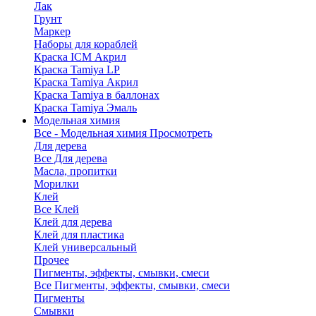
Лак
Грунт
Маркер
Наборы для кораблей
Краска ICM Акрил
Краска Tamiya LP
Краска Tamiya Акрил
Краска Tamiya в баллонах
Краска Tamiya Эмаль
Модельная химия
Все - Модельная химия
Просмотреть
Для дерева
Все Для дерева
Масла, пропитки
Морилки
Клей
Все Клей
Клей для дерева
Клей для пластика
Клей универсальный
Прочее
Пигменты, эффекты, смывки, смеси
Все Пигменты, эффекты, смывки, смеси
Пигменты
Смывки