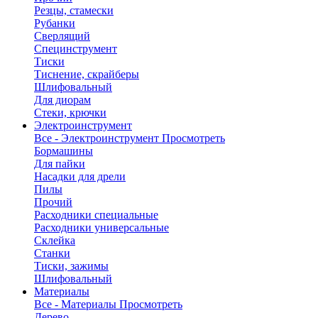
Резцы, стамески
Рубанки
Сверлящий
Специнструмент
Тиски
Тиснение, скрайберы
Шлифовальный
Для диорам
Стеки, крючки
Электроинструмент
Все - Электроинструмент
Просмотреть
Бормашины
Для пайки
Насадки для дрели
Пилы
Прочий
Расходники специальные
Расходники универсальные
Склейка
Станки
Тиски, зажимы
Шлифовальный
Материалы
Все - Материалы
Просмотреть
Дерево