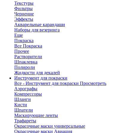
Текстуры
Фильтры
Чернение
Эффекты
Акварельные карандаши
Наборы для везеринга
Еще
Покраска
Все Покраска
Прочее
Растворители
Шпаклевка
Полироли
Жидкости для декалей
Инструмент для покраски
Все - Инструмент для покраски
Просмотреть
Аэрографы
Компрессоры
Шланги
Кисти
Шпатели
Маскирующие ленты
Трафареты
Окрасочные маски универсальные
Окрасочные маски Авиация