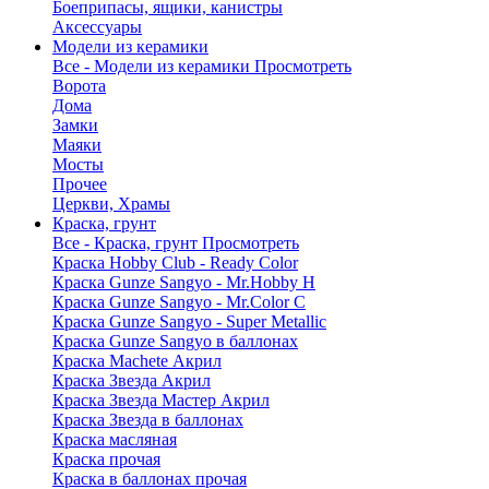
Боеприпасы, ящики, канистры
Аксессуары
Модели из керамики
Все - Модели из керамики
Просмотреть
Ворота
Дома
Замки
Маяки
Мосты
Прочее
Церкви, Храмы
Краска, грунт
Все - Краска, грунт
Просмотреть
Краска Hobby Club - Ready Color
Краска Gunze Sangyo - Mr.Hobby H
Краска Gunze Sangyo - Mr.Color C
Краска Gunze Sangyo - Super Metallic
Краска Gunze Sangyo в баллонах
Краска Machete Акрил
Краска Звезда Акрил
Краска Звезда Мастер Акрил
Краска Звезда в баллонах
Краска масляная
Краска прочая
Краска в баллонах прочая