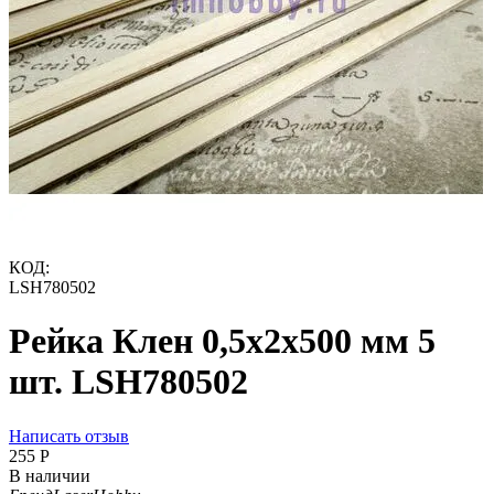
КОД:
LSH780502
Рейка Клен 0,5х2х500 мм 5
шт. LSH780502
Написать отзыв
‍255‍
Р
В наличии