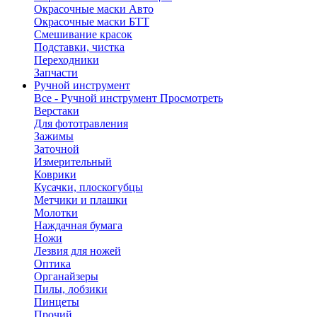
Окрасочные маски Авто
Окрасочные маски БТТ
Смешивание красок
Подставки, чистка
Переходники
Запчасти
Ручной инструмент
Все - Ручной инструмент
Просмотреть
Верстаки
Для фототравления
Зажимы
Заточной
Измерительный
Коврики
Кусачки, плоскогубцы
Метчики и плашки
Молотки
Наждачная бумага
Ножи
Лезвия для ножей
Оптика
Органайзеры
Пилы, лобзики
Пинцеты
Прочий