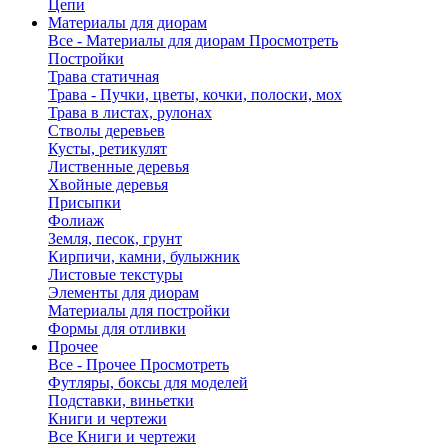
Цепи
Материалы для диорам
Все - Материалы для диорам
Просмотреть
Постройки
Трава статичная
Трава - Пучки, цветы, кочки, полоски, мох
Трава в листах, рулонах
Стволы деревьев
Кусты, ретикулят
Лиственные деревья
Хвойные деревья
Присыпки
Фолиаж
Земля, песок, грунт
Кирпичи, камни, булыжник
Листовые текстуры
Элементы для диорам
Материалы для постройки
Формы для отливки
Прочее
Все - Прочее
Просмотреть
Футляры, боксы для моделей
Подставки, виньетки
Книги и чертежи
Все Книги и чертежи