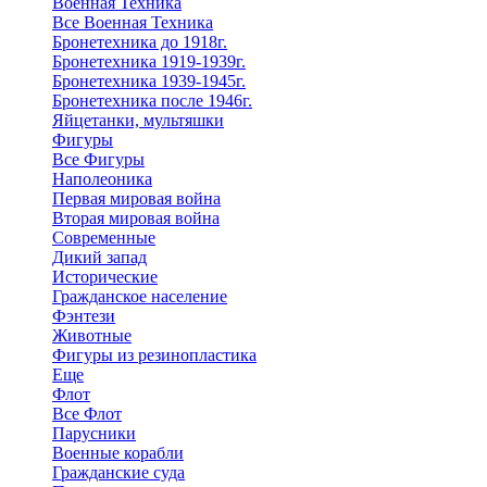
Военная Техника
Все Военная Техника
Бронетехника до 1918г.
Бронетехника 1919-1939г.
Бронетехника 1939-1945г.
Бронетехника после 1946г.
Яйцетанки, мультяшки
Фигуры
Все Фигуры
Наполеоника
Первая мировая война
Вторая мировая война
Современные
Дикий запад
Исторические
Гражданское население
Фэнтези
Животные
Фигуры из резинопластика
Еще
Флот
Все Флот
Парусники
Военные корабли
Гражданские суда