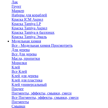
Лак
Грунт
Маркер
Наборы для кораблей
Краска ICM Акрил
Краска Tamiya LP
Краска Tamiya Акрил
Краска Tamiya в баллонах
Краска Tamiya Эмаль
Модельная химия
Все - Модельная химия
Просмотреть
Для дерева
Все Для дерева
Масла, пропитки
Морилки
Клей
Все Клей
Клей для дерева
Клей для пластика
Клей универсальный
Прочее
Пигменты, эффекты, смывки, смеси
Все Пигменты, эффекты, смывки, смеси
Пигменты
Смывки