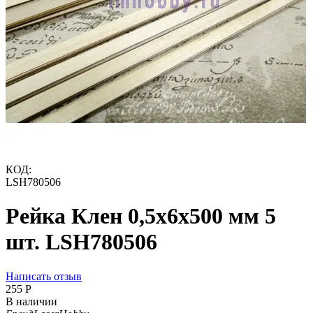
КОД:
LSH780506
Рейка Клен 0,5х6х500 мм 5
шт. LSH780506
Написать отзыв
‍255‍
Р
В наличии