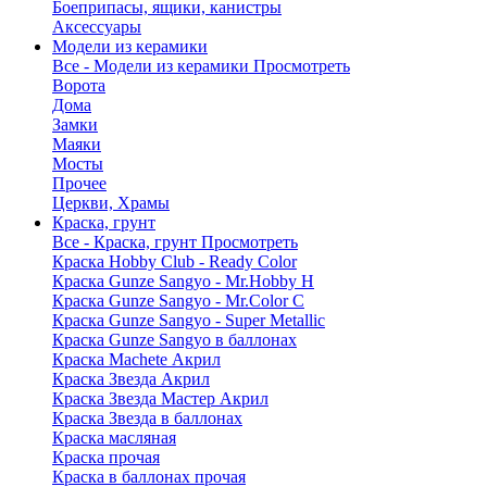
Боеприпасы, ящики, канистры
Аксессуары
Модели из керамики
Все - Модели из керамики
Просмотреть
Ворота
Дома
Замки
Маяки
Мосты
Прочее
Церкви, Храмы
Краска, грунт
Все - Краска, грунт
Просмотреть
Краска Hobby Club - Ready Color
Краска Gunze Sangyo - Mr.Hobby H
Краска Gunze Sangyo - Mr.Color C
Краска Gunze Sangyo - Super Metallic
Краска Gunze Sangyo в баллонах
Краска Machete Акрил
Краска Звезда Акрил
Краска Звезда Мастер Акрил
Краска Звезда в баллонах
Краска масляная
Краска прочая
Краска в баллонах прочая