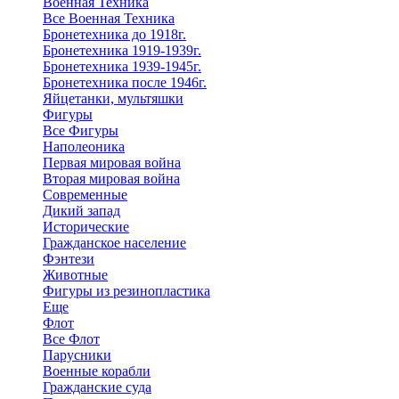
Военная Техника
Все Военная Техника
Бронетехника до 1918г.
Бронетехника 1919-1939г.
Бронетехника 1939-1945г.
Бронетехника после 1946г.
Яйцетанки, мультяшки
Фигуры
Все Фигуры
Наполеоника
Первая мировая война
Вторая мировая война
Современные
Дикий запад
Исторические
Гражданское население
Фэнтези
Животные
Фигуры из резинопластика
Еще
Флот
Все Флот
Парусники
Военные корабли
Гражданские суда