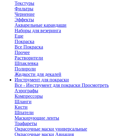
Текстуры
Фильтры
Чернение
Эффекты
Акварельные карандаши
Наборы для везеринга
Еще
Покраска
Все Покраска
Прочее
Растворители
Шпаклевка
Полироли
Жидкости для декалей
Инструмент для покраски
Все - Инструмент для покраски
Просмотреть
Аэрографы
Компрессоры
Шланги
Кисти
Шпатели
Маскирующие ленты
Трафареты
Окрасочные маски универсальные
Окрасочные маски Авиация