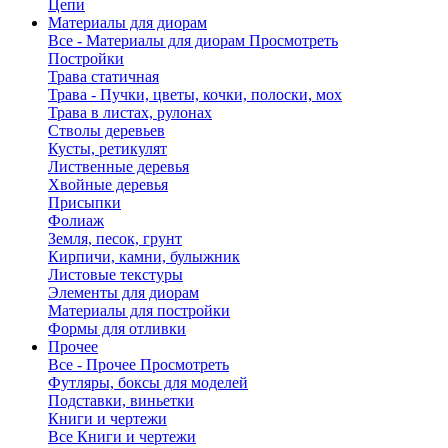
Цепи
Материалы для диорам
Все - Материалы для диорам
Просмотреть
Постройки
Трава статичная
Трава - Пучки, цветы, кочки, полоски, мох
Трава в листах, рулонах
Стволы деревьев
Кусты, ретикулят
Лиственные деревья
Хвойные деревья
Присыпки
Фолиаж
Земля, песок, грунт
Кирпичи, камни, булыжник
Листовые текстуры
Элементы для диорам
Материалы для постройки
Формы для отливки
Прочее
Все - Прочее
Просмотреть
Футляры, боксы для моделей
Подставки, виньетки
Книги и чертежи
Все Книги и чертежи