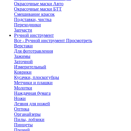
Окрасочные маски Авто
Окрасочные маски БТТ
Смешивание красок
Подставки, чистка
Переходники
Запчасти
Ручной инструмент
Все - Ручной инструмент
Просмотреть
Верстаки
Для фототравления
Зажимы
Заточной
Измерительный
Коврики
Кусачки, плоскогубцы
Метчики и плашки
Молотки
Наждачная бумага
Ножи
Лезвия для ножей
Оптика
Органайзеры
Пилы, лобзики
Пинцеты
Прочий