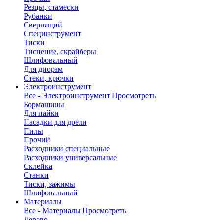
Резцы, стамески
Рубанки
Сверлящий
Специнструмент
Тиски
Тиснение, скрайберы
Шлифовальный
Для диорам
Стеки, крючки
Электроинструмент
Все - Электроинструмент
Просмотреть
Бормашины
Для пайки
Насадки для дрели
Пилы
Прочий
Расходники специальные
Расходники универсальные
Склейка
Станки
Тиски, зажимы
Шлифовальный
Материалы
Все - Материалы
Просмотреть
Дерево