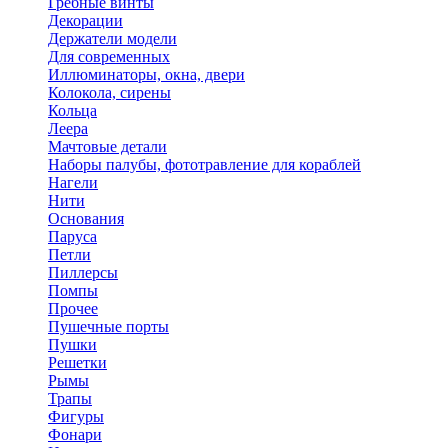
Гребные винты
Декорации
Держатели модели
Для современных
Иллюминаторы, окна, двери
Колокола, сирены
Кольца
Леера
Мачтовые детали
Наборы палубы, фототравление для кораблей
Нагели
Нити
Основания
Паруса
Петли
Пиллерсы
Помпы
Прочее
Пушечные порты
Пушки
Решетки
Рымы
Трапы
Фигуры
Фонари